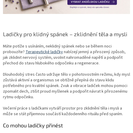
Ladičky pro klidný spánek – zklidnění těla a mysli
Máte potíže s usínáním, neklidný spánek nebo se během noci
probouzíte?
Terapeutické ladičky
nabízejí jemný a přirozený způsob,
jak zklidnit nervový systém, uvolnit nahromaděné napětí a podpořit
přechod do stavu hlubokého odpočinku a regenerace.
Dlouhodobý stres často udržuje tělo v pohotovostním režimu, kdy mysl
zůstává aktivní a organismus se obtížně přepíná do stavu klidu
potřebného pro kvalitní spánek. Zvuk a vibrace ladiček mohou pomoci
zpomalit dech, ztišit proud myšlenek a podpořit návrat k přirozenému
rytmu odpočinku.
Večerní práce s ladičkami vytváří prostor pro zklidnění těla i mysli a
může se stát příjemnou součástí každodenního rituálu před spaním.
Co mohou ladičky přinést