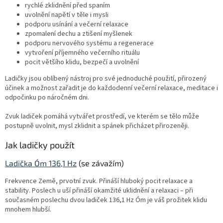
rychlé zklidnění před spaním
uvolnění napětí v těle i mysli
podporu usínání a večerní relaxace
zpomalení dechu a ztišení myšlenek
podporu nervového systému a regenerace
vytvoření příjemného večerního rituálu
pocit většího klidu, bezpečí a uvolnění
Ladičky jsou oblíbený nástroj pro své jednoduché použití, přirozený
účinek a možnost zařadit je do každodenní večerní relaxace, meditace i
odpočinku po náročném dni.
Zvuk ladiček pomáhá vytvářet prostředí, ve kterém se tělo může
postupně uvolnit, mysl zklidnit a spánek přicházet přirozeněji.
Jak ladičky použít
Ladička Óm 136,1 Hz
(se závažím)
Frekvence Země, prvotní zvuk. Přináší hluboký pocit relaxace a
stability. Poslech u uší přináší okamžité uklidnění a relaxaci – při
současném poslechu dvou ladiček 136,1 Hz Óm je váš prožitek klidu
mnohem hlubší.