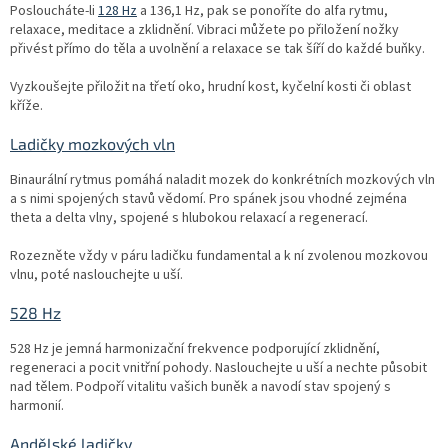
Posloucháte-li
128 Hz
a 136,1 Hz, pak se ponoříte do alfa rytmu,
relaxace, meditace a zklidnění. Vibraci můžete po přiložení nožky
přivést přímo do těla a uvolnění a relaxace se tak šíří do každé buňky.
Vyzkoušejte přiložit na třetí oko, hrudní kost, kyčelní kosti či oblast
kříže.
Ladičky mozkových vln
Binaurální rytmus pomáhá naladit mozek do konkrétních mozkových vln
a s nimi spojených stavů vědomí. Pro spánek jsou vhodné zejména
theta a delta vlny, spojené s hlubokou relaxací a regenerací.
Rozezněte vždy v páru ladičku fundamental a k ní zvolenou mozkovou
vlnu, poté naslouchejte u uší.
528 Hz
528 Hz je jemná harmonizační frekvence podporující zklidnění,
regeneraci a pocit vnitřní pohody. Naslouchejte u uší a nechte působit
nad tělem. Podpoří vitalitu vašich buněk a navodí stav spojený s
harmonií.
Andělské ladičky