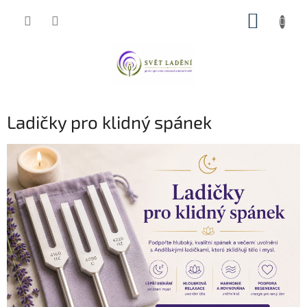
Přejít
NÁKUP
na
obsah
KOŠÍK
Ladičky pro klidný spánek