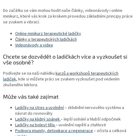
Do začátku se vám mohou hodit naše články, videonávody i online
minikurz, které vás krok za krokem provedou základními principy práce
se zvukem a vibrací.
Online minikurz terapeutické ladičky
Články o terapeutických ladičkách
Videonávody a videa
Chcete se dozvědět o ladičkách více a vyzkoušet si
vše osobně?
Podívejte se na naši nabídku
kurzů a workshopů terapeutických
ladiček
, kde si můžete práci se zvukem vyzkoušet pod vedením
zkušeného lektora.
Může vás také zajímat
Ladičky na stres a uvolnění
– zklidnění nervového systému a
návrat do rovnováhy
Ladičky na klidný spánek
– lepší usínání a hlubší odpočinek
Ladičky na bolest těla
– uvolnění napětí a ztuhlosti
Podpora imunity, detoxikace a regenerace
– očista a celková