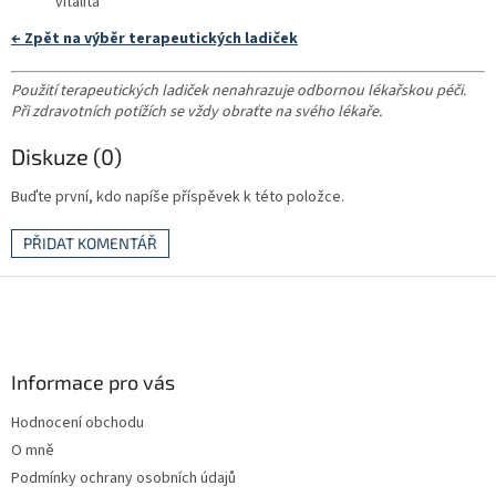
vitalita
← Zpět na výběr terapeutických ladiček
Použití terapeutických ladiček nenahrazuje odbornou lékařskou péči.
Při zdravotních potížích se vždy obraťte na svého lékaře.
Diskuze (0)
Buďte první, kdo napíše příspěvek k této položce.
PŘIDAT KOMENTÁŘ
Z
á
p
a
Informace pro vás
t
í
Hodnocení obchodu
O mně
Podmínky ochrany osobních údajů