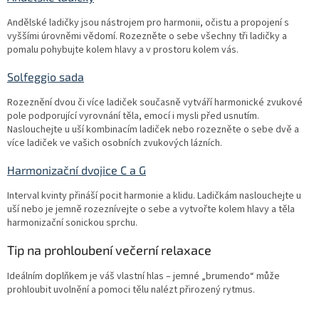
Andělské ladičky jsou nástrojem pro harmonii, očistu a propojení s
vyššími úrovněmi vědomí. Rozezněte o sebe všechny tři ladičky a
pomalu pohybujte kolem hlavy a v prostoru kolem vás.
Solfeggio sada
Rozeznění dvou či více ladiček současně vytváří harmonické zvukové
pole podporující vyrovnání těla, emocí i mysli před usnutím.
Naslouchejte u uší kombinacím ladiček nebo rozezněte o sebe dvě a
více ladiček ve vašich osobních zvukových lázních.
Harmonizační dvojice C a G
Interval kvinty přináší pocit harmonie a klidu. Ladičkám naslouchejte u
uší nebo je jemně rozeznívejte o sebe a vytvořte kolem hlavy a těla
harmonizační sonickou sprchu.
Tip na prohloubení večerní relaxace
Ideálním doplňkem je váš vlastní hlas – jemné „brumendo“ může
prohloubit uvolnění a pomoci tělu nalézt přirozený rytmus.