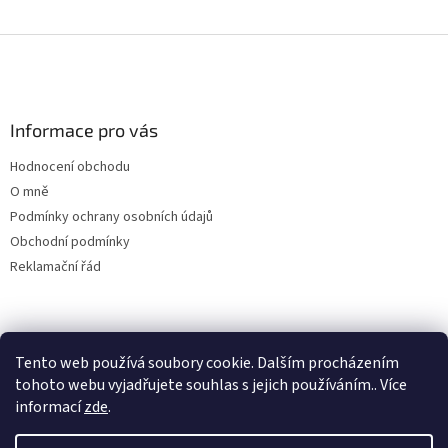
d
a
Z
c
á
í
p
p
a
r
v
Informace pro vás
t
k
í
y
Hodnocení obchodu
v
O mně
ý
Podmínky ochrany osobních údajů
p
Obchodní podmínky
i
s
Reklamační řád
u
Tento web používá soubory cookie. Dalším procházením
tohoto webu vyjadřujete souhlas s jejich používáním.. Více
informací
zde
.
Vytvořil Shoptet