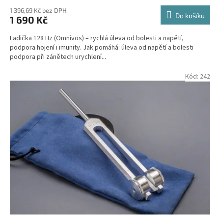
hodnocení
produktu
1 396,69 Kč bez DPH
Do košíku
1 690 Kč
je
5,0
Ladička 128 Hz (Omnivos) – rychlá úleva od bolesti a napětí,
z
podpora hojení i imunity. Jak pomáhá: úleva od napětí a bolesti
5
podpora při zánětech urychlení...
hvězdiček.
Kód:
242