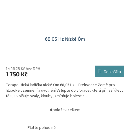
68.05 Hz Nízké Óm
1 446,28 Kč bez DPH
Do košíku
1 750 Kč
Terapeutická ladička nízké Óm 68,05 Hz – Frekvence Země pro
hluboké uzemnění a uvolnění Vstupte do vibrace, která přináší úlevu
tělu, uvolňuje svaly, klouby, zmírňuje bolest a...
4
položek celkem
O
v
l
Plaťte pohodlně
á