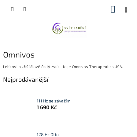
Přejít
NÁKUP
na
obsah
KOŠÍK
Omnivos
Lehkost a křišťálově čistý zvuk - to je Omnivos Therapeutics USA.
Nejprodávanější
111 Hz se závažím
1 690 Kč
128 Hz Otto