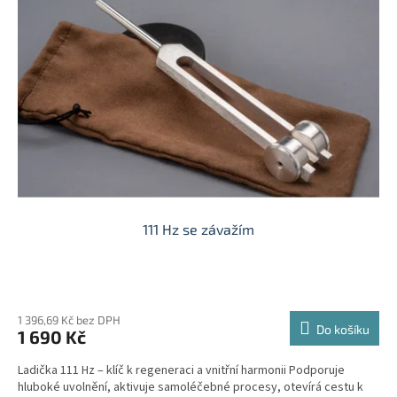
t
s
ů
p
r
o
d
u
k
t
ů
111 Hz se závažím
Průměrné
hodnocení
produktu
1 396,69 Kč bez DPH
Do košíku
1 690 Kč
je
5,0
Ladička 111 Hz – klíč k regeneraci a vnitřní harmonii Podporuje
z
hluboké uvolnění, aktivuje samoléčebné procesy, otevírá cestu k
5