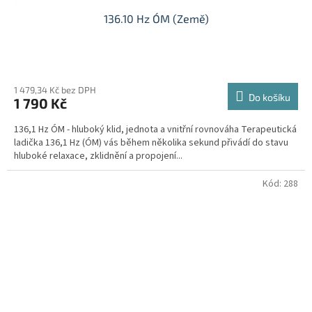
136.10 Hz ÓM (Země)
1 479,34 Kč bez DPH
Do košíku
1 790 Kč
136,1 Hz ÓM - hluboký klid, jednota a vnitřní rovnováha Terapeutická
ladička 136,1 Hz (ÓM) vás během několika sekund přivádí do stavu
hluboké relaxace, zklidnění a propojení...
Kód:
288