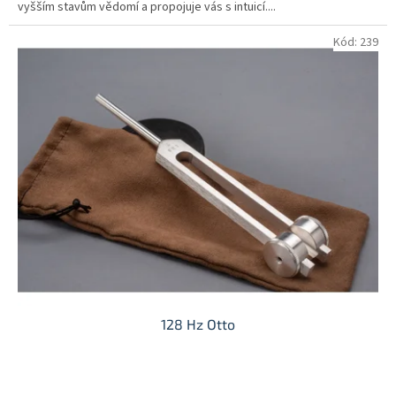
vyšším stavům vědomí a propojuje vás s intuicí....
hvězdiček.
Kód:
239
128 Hz Otto
Průměrné