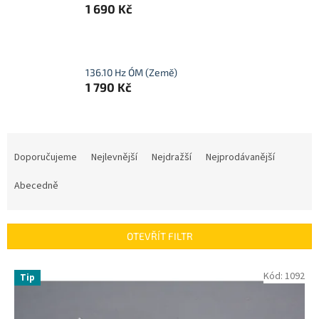
1 690 Kč
136.10 Hz ÓM (Země)
1 790 Kč
Ř
a
Doporučujeme
Nejlevnější
Nejdražší
Nejprodávanější
z
e
Abecedně
n
í
p
OTEVŘÍT FILTR
r
o
V
Kód:
1092
Tip
d
ý
u
p
k
i