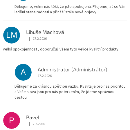
Děkujeme, velmi nás těší, že jste spokojená. Přejeme, ať se Vám
ladění stane radostí a přináší stále nové objevy.
Libuše Machová
LM
|
17.2.2026
Hodnocení obchodu je 5 z 5 hvězdiček.
velká spokojennost , doporučuji všem tyto velice kvalitní produkty
Administrator
(Administrátor)
A
17.2.2026
Děkujeme za krásnou zpětnou vazbu. Kvalita je pro nás prioritou
a Vaše slova jsou pro nás potvrzením, že jdeme správnou
cestou.
Pavel
P
|
2.2.2026
Hodnocení obchodu je 5 z 5 hvězdiček.