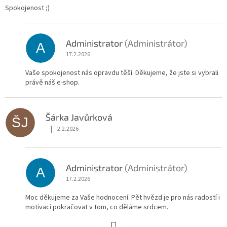
Spokojenost ;)
Administrator
(Administrátor)
A
17.2.2026
Vaše spokojenost nás opravdu těší. Děkujeme, že jste si vybrali
právě náš e-shop.
Šárka Javůrková
ŠJ
|
2.2.2026
Hodnocení obchodu je 5 z 5 hvězdiček.
Administrator
(Administrátor)
A
17.2.2026
Moc děkujeme za Vaše hodnocení. Pět hvězd je pro nás radostí i
motivací pokračovat v tom, co děláme srdcem.
S