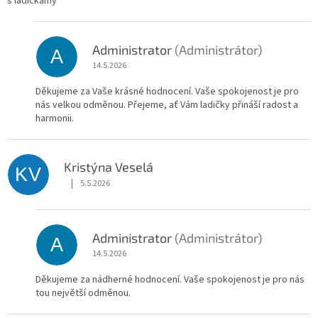
s ladičkamy
Administrator
(Administrátor)
A
14.5.2026
Děkujeme za Vaše krásné hodnocení. Vaše spokojenost je pro
nás velkou odměnou. Přejeme, ať Vám ladičky přináší radost a
harmonii.
Kristýna Veselá
KV
|
5.5.2026
Hodnocení obchodu je 5 z 5 hvězdiček.
Administrator
(Administrátor)
A
14.5.2026
Děkujeme za nádherné hodnocení. Vaše spokojenost je pro nás
tou největší odměnou.