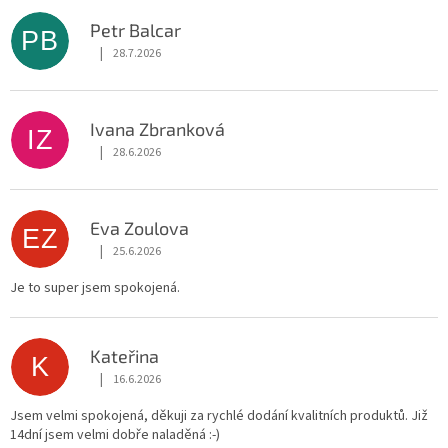
ý
p
Petr Balcar
PB
i
|
28.7.2026
Hodnocení obchodu je 5 z 5 hvězdiček.
s
h
o
Ivana Zbranková
d
IZ
|
28.6.2026
n
Hodnocení obchodu je 5 z 5 hvězdiček.
o
c
e
Eva Zoulova
EZ
n
|
25.6.2026
Hodnocení obchodu je 5 z 5 hvězdiček.
í
Je to super jsem spokojená.
Kateřina
K
|
16.6.2026
Hodnocení obchodu je 5 z 5 hvězdiček.
Jsem velmi spokojená, děkuji za rychlé dodání kvalitních produktů. Již
14dní jsem velmi dobře naladěná :-)