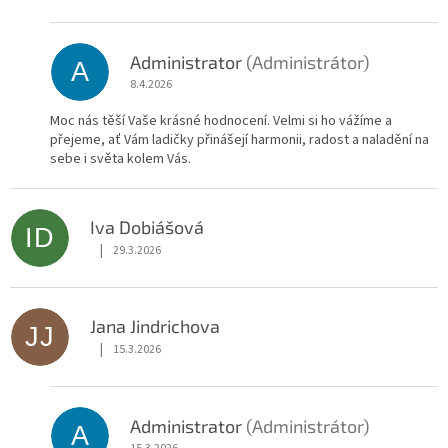
Administrator
(Administrátor)
A
8.4.2026
Moc nás těší Vaše krásné hodnocení. Velmi si ho vážíme a
přejeme, ať Vám ladičky přinášejí harmonii, radost a naladění na
sebe i světa kolem Vás.
Iva Dobiášová
ID
|
29.3.2026
Hodnocení obchodu je 5 z 5 hvězdiček.
Jana Jindrichova
JJ
|
15.3.2026
Hodnocení obchodu je 5 z 5 hvězdiček.
Administrator
(Administrátor)
A