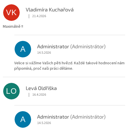
Vladimíra Kuchařová
VK
|
21.4.2026
Hodnocení obchodu je 5 z 5 hvězdiček.
Maximálně !!
Administrator
(Administrátor)
A
14.5.2026
Velice si vážíme Vašich pěti hvězd. Každé takové hodnocení nám
připomíná, proč naši práci děláme.
Levá Oldřiška
LO
|
16.4.2026
Hodnocení obchodu je 5 z 5 hvězdiček.
Administrator
(Administrátor)
A
14.5.2026