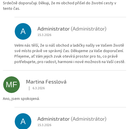
Srdečně doporučuji. Děkuji, že mi obchod přišel do životní cesty v
tento čas.
Administrator
(Administrátor)
A
15.3.2026
Velmi nás těší, že si náš obchod a ladičky našly ve Vašem životě
své místo právě ve správný čas. Děkujeme za Vaše doporučení.
Přejeme, ať Vám jejich zvuk otevírá prostor pro to, co právě
potřebujete, pro radost, harmonii i nové možnosti na Vaší cestě.
Martina Fesslová
MF
|
6.3.2026
Hodnocení obchodu je 5 z 5 hvězdiček.
Ano, jsem spokojená.
Administrator
(Administrátor)
A
15.3.2026