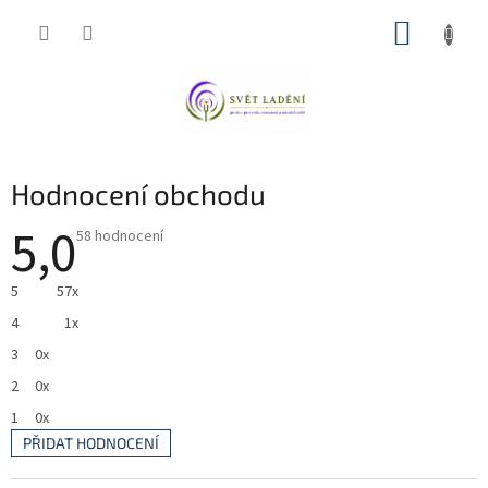
Přejít
NÁKUP
na
obsah
KOŠÍK
Hodnocení obchodu
5,0
Průměrné
58 hodnocení
hodnocení
obchodu
je
5
57x
5,0
z
4
1x
5
hvězdiček.
3
0x
2
0x
1
0x
PŘIDAT HODNOCENÍ
V