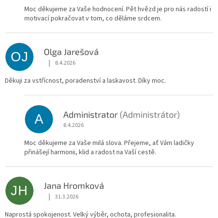
Moc děkujeme za Vaše hodnocení. Pět hvězd je pro nás radostí i
motivací pokračovat v tom, co děláme srdcem.
Olga Jarešová
OJ
|
8.4.2026
Hodnocení obchodu je 5 z 5 hvězdiček.
Děkuji za vstřícnost, poradenství a laskavost. Díky moc.
Administrator
(Administrátor)
A
8.4.2026
Moc děkujeme za Vaše milá slova. Přejeme, ať Vám ladičky
přinášejí harmonii, klid a radost na Vaší cestě.
Jana Hromková
JH
|
31.3.2026
Hodnocení obchodu je 5 z 5 hvězdiček.
Naprostá spokojenost. Velký výběr, ochota, profesionalita.