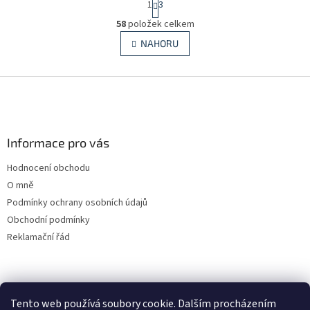
1
3
t
r
58
položek celkem
O
á
v
NAHORU
n
l
k
á
o
v
Z
d
á
a
á
n
c
p
í
í
a
p
Informace pro vás
t
r
í
v
Hodnocení obchodu
k
O mně
y
v
Podmínky ochrany osobních údajů
ý
Obchodní podmínky
p
Reklamační řád
i
s
u
Tento web používá soubory cookie. Dalším procházením