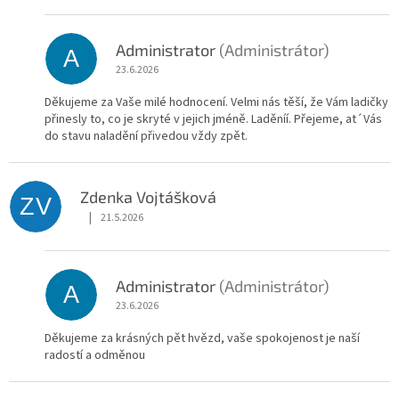
Administrator
(Administrátor)
A
23.6.2026
Děkujeme za Vaše milé hodnocení. Velmi nás těší, že Vám ladičky
přinesly to, co je skryté v jejich jméně. Laděníí. Přejeme, at´Vás
do stavu naladění přivedou vždy zpět.
Zdenka Vojtášková
ZV
|
21.5.2026
Hodnocení obchodu je 4 z 5 hvězdiček.
Administrator
(Administrátor)
A
23.6.2026
Děkujeme za krásných pět hvězd, vaše spokojenost je naší
radostí a odměnou