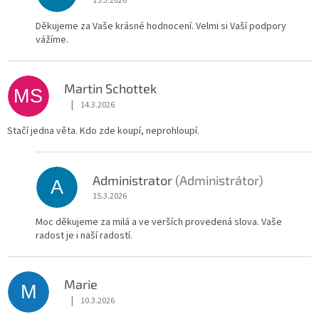
15.3.2026
Děkujeme za Vaše krásné hodnocení. Velmi si Vaší podpory
vážíme.
Martin Schottek
MS
|
14.3.2026
Hodnocení obchodu je 5 z 5 hvězdiček.
Stačí jedna věta. Kdo zde koupí, neprohloupí.
Administrator
(Administrátor)
A
15.3.2026
Moc děkujeme za milá a ve verších provedená slova. Vaše
radost je i naší radostí.
Marie
M
|
10.3.2026
Hodnocení obchodu je 5 z 5 hvězdiček.