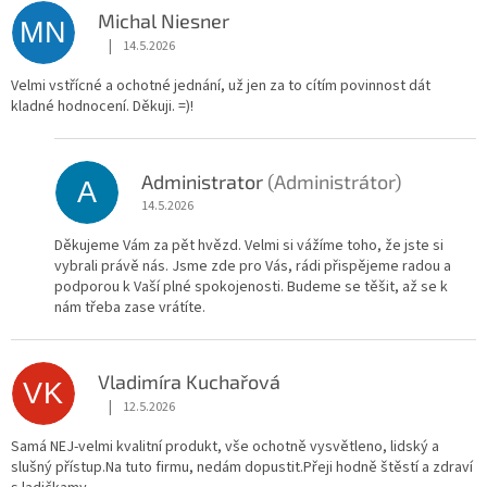
Michal Niesner
MN
|
14.5.2026
Hodnocení obchodu je 5 z 5 hvězdiček.
Velmi vstřícné a ochotné jednání, už jen za to cítím povinnost dát
kladné hodnocení. Děkuji. =)!
Administrator
(Administrátor)
A
14.5.2026
Děkujeme Vám za pět hvězd. Velmi si vážíme toho, že jste si
vybrali právě nás. Jsme zde pro Vás, rádi přispějeme radou a
podporou k Vaší plné spokojenosti. Budeme se těšit, až se k
nám třeba zase vrátíte.
Vladimíra Kuchařová
VK
|
12.5.2026
Hodnocení obchodu je 5 z 5 hvězdiček.
Samá NEJ-velmi kvalitní produkt, vše ochotně vysvětleno, lidský a
slušný přístup.Na tuto firmu, nedám dopustit.Přeji hodně štěstí a zdraví