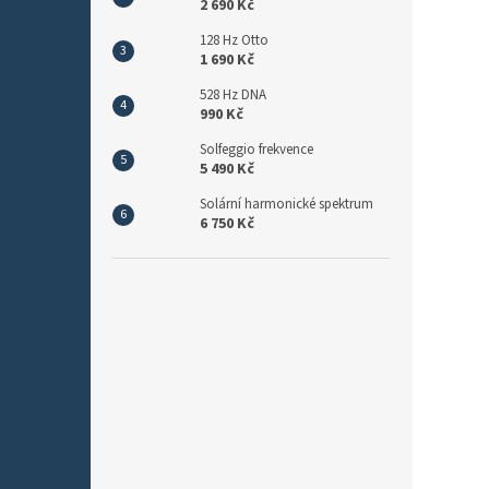
2 690 Kč
128 Hz Otto
1 690 Kč
528 Hz DNA
990 Kč
Solfeggio frekvence
5 490 Kč
Solární harmonické spektrum
6 750 Kč