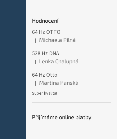
Hodnocení
64 Hz OTTO
Michaela Pilná
|
Hodnocení produktu je 5 z 5 hvězdiček.
528 Hz DNA
Lenka Chalupná
|
Hodnocení produktu je 5 z 5 hvězdiček.
64 Hz Otto
Martina Panská
|
Hodnocení produktu je 5 z 5 hvězdiček.
Super kvalita!
Přijímáme online platby