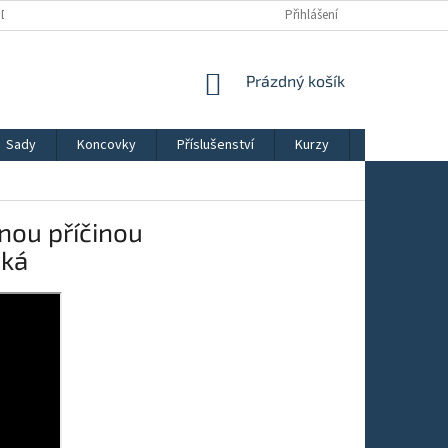
ÚDAJŮ
OBCHODNÍ PODMÍNKY
REKLAMAČNÍ ŘÁD
Přihlášení
NÁKUPNÍ
Prázdný košík
KOŠÍK
Sady
Koncovky
Příslušenství
Kurzy
Výběry ladič
nou příčinou
ská