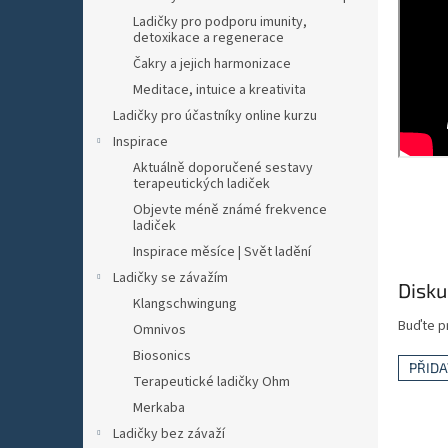
n
Ladičky pro podporu imunity,
e
detoxikace a regenerace
l
Čakry a jejich harmonizace
Meditace, intuice a kreativita
Ladičky pro účastníky online kurzu
Inspirace
Aktuálně doporučené sestavy
terapeutických ladiček
Objevte méně známé frekvence
ladiček
Inspirace měsíce | Svět ladění
Ladičky se závažím
Disku
Klangschwingung
Buďte pr
Omnivos
Biosonics
PŘID
Terapeutické ladičky Ohm
Merkaba
Ladičky bez závaží