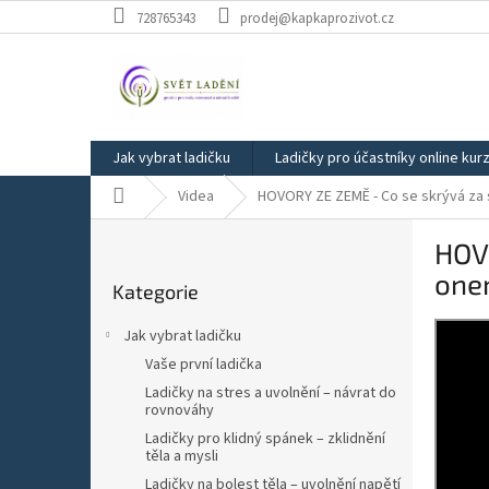
Přejít
728765343
prodej@kapkaprozivot.cz
na
obsah
Jak vybrat ladičku
Ladičky pro účastníky online kur
Domů
Videa
HOVORY ZE ZEMĚ - Co se skrývá za
P
HOV
o
Přeskočit
s
one
Kategorie
kategorie
t
r
Jak vybrat ladičku
a
Vaše první ladička
n
Ladičky na stres a uvolnění – návrat do
n
rovnováhy
í
Ladičky pro klidný spánek – zklidnění
p
těla a mysli
a
Ladičky na bolest těla – uvolnění napětí