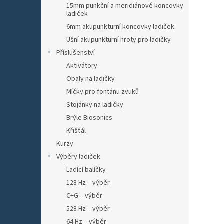
15mm punkční a meridiánové koncovky
ladiček
6mm akupunkturní koncovky ladiček
Ušní akupunkturní hroty pro ladičky
Příslušenství
Aktivátory
Obaly na ladičky
Míčky pro fontánu zvuků
Stojánky na ladičky
Brýle Biosonics
Křišťál
Kurzy
Výběry ladiček
Ladící balíčky
128 Hz – výběr
C+G – výběr
528 Hz – výběr
64 Hz – výběr