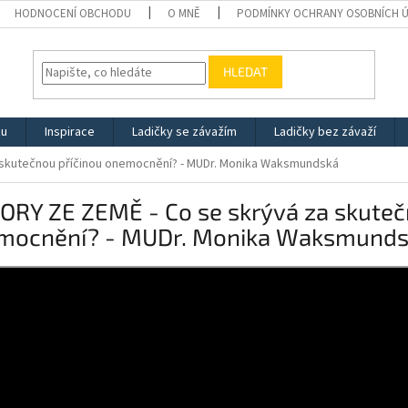
HODNOCENÍ OBCHODU
O MNĚ
PODMÍNKY OCHRANY OSOBNÍCH 
HLEDAT
zu
Inspirace
Ladičky se závažím
Ladičky bez závaží
 skutečnou příčinou onemocnění? - MUDr. Monika Waksmundská
ORY ZE ZEMĚ - Co se skrývá za skuteč
mocnění? - MUDr. Monika Waksmund