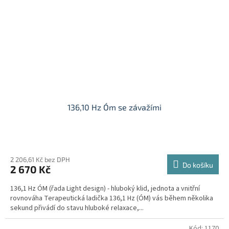
136,10 Hz Óm se závažími
Průměrné
hodnocení
produktu
2 206,61 Kč bez DPH
Do košíku
2 670 Kč
je
5,0
136,1 Hz ÓM (řada Light design) - hluboký klid, jednota a vnitřní
z
rovnováha Terapeutická ladička 136,1 Hz (ÓM) vás během několika
5
sekund přivádí do stavu hluboké relaxace,...
hvězdiček.
Kód:
1170