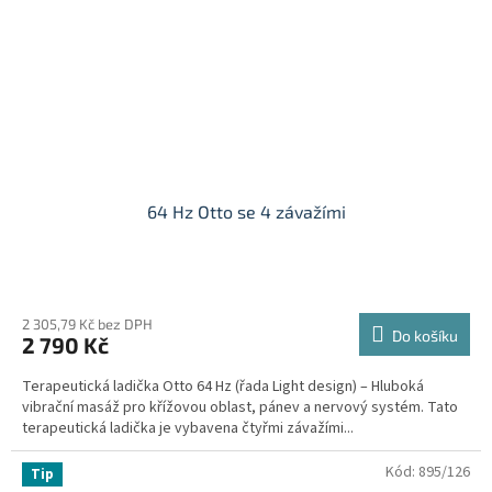
64 Hz Otto se 4 závažími
2 305,79 Kč bez DPH
Do košíku
2 790 Kč
Terapeutická ladička Otto 64 Hz (řada Light design) – Hluboká
vibrační masáž pro křížovou oblast, pánev a nervový systém. Tato
terapeutická ladička je vybavena čtyřmi závažími...
Kód:
895/126
Tip