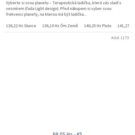
Vyberte si svou planetu – Terapeutická ladička, která vás sladí s
z
vesmírem (řada Light design). Před nákupem si vyber svou
5
frekvenci planety, na kterou má být ladička...
hvězdiček.
126,22 Hz Slunce
136,10 Hz Óm Země
140,25 Hz Pluto
141,27 Hz
Kód:
1173
68,05 Hz - KS