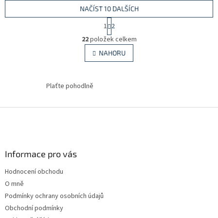
NAČÍST 10 DALŠÍCH
S
1
2
t
O
r
22
položek celkem
v
á
l
NAHORU
n
á
k
d
o
v
a
Plaťte pohodlně
á
c
n
í
í
p
Z
r
á
v
p
k
a
y
Informace pro vás
t
v
ý
í
Hodnocení obchodu
p
i
O mně
s
Podmínky ochrany osobních údajů
u
Obchodní podmínky