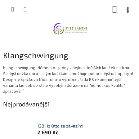
Přejít
NÁKUP
na
obsah
KOŠÍK
Klangschwingung
Klangschwingung, Německo - jedny z nejkvalitnějších ladiček na trhu.
Silnější nožka oproti jiným ladičkám umožňuje pohodlnější úchop. Light
Design je špičková třída tohoto výrobce, řada KS ekonomičtější
varianta ladiček se stále vysokým důrazem na "německou kvalitu"
zpracování.
Nejprodávanější
128 Hz Otto se závažími
2 690 Kč