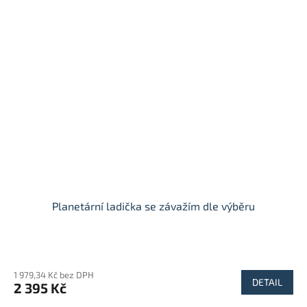
Planetární ladička se závažím dle výběru
Průměrné
hodnocení
1 979,34 Kč bez DPH
produktu
DETAIL
2 395 Kč
je
5,0