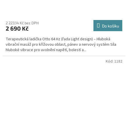
Průměrné
hodnocení
produktu
2 223,14 Kč bez DPH
Do košíku
2 690 Kč
je
5,0
Terapeutická ladička Otto 64 Hz (řada Light design) – Hluboká
z
vibrační masáž pro křížovou oblast, pánev a nervový systém Síla
5
hluboké vibrace pro uvolnění napětí, bolestí a...
hvězdiček.
Kód:
1182