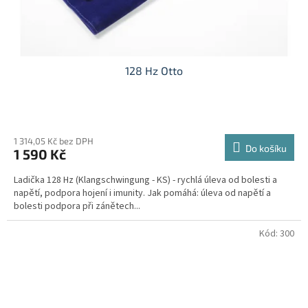
128 Hz Otto
Průměrné
hodnocení
produktu
1 314,05 Kč bez DPH
Do košíku
1 590 Kč
je
5,0
Ladička 128 Hz (Klangschwingung - KS) - rychlá úleva od bolesti a
z
napětí, podpora hojení i imunity. Jak pomáhá: úleva od napětí a
5
bolesti podpora při zánětech...
hvězdiček.
Kód:
300