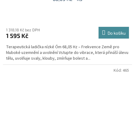
1 318,18 Kč bez DPH
Do košíku
1 595 Kč
Terapeutická ladička nízké Óm 68,05 Hz – Frekvence Země pro
hluboké uzemnění a uvolnění Vstupte do vibrace, která přináší úlevu
tělu, uvolňuje svaly, klouby, zmírňuje bolest a...
Kód:
465