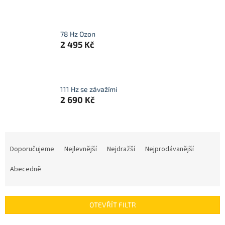
78 Hz Ozon
2 495 Kč
111 Hz se závažími
2 690 Kč
Ř
a
Doporučujeme
Nejlevnější
Nejdražší
Nejprodávanější
z
e
Abecedně
n
í
p
OTEVŘÍT FILTR
r