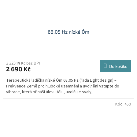
68,05 Hz nízké Óm
2 223,14 Kč bez DPH
Do košíku
2 690 Kč
Terapeutická ladička nízké Óm 68,05 Hz (řada Light design) –
Frekvence Země pro hluboké uzemnění a uvolnění Vstupte do
vibrace, která přináší úlevu tělu, uvolňuje svaly,...
Kód:
459