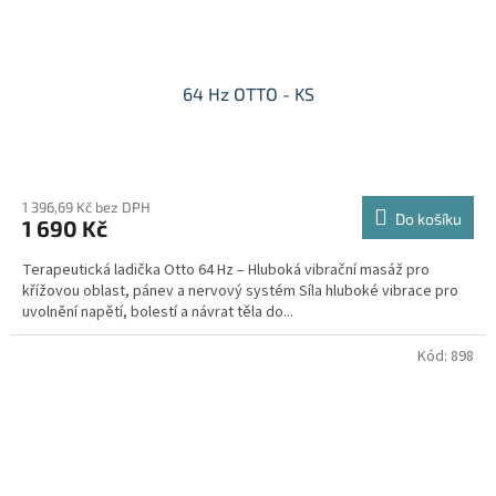
64 Hz OTTO - KS
1 396,69 Kč bez DPH
Do košíku
1 690 Kč
Terapeutická ladička Otto 64 Hz – Hluboká vibrační masáž pro
křížovou oblast, pánev a nervový systém Síla hluboké vibrace pro
uvolnění napětí, bolestí a návrat těla do...
Kód:
898