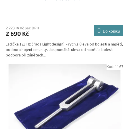
Průměrné
hodnocení
produktu
2 223,14 Kč bez DPH
Do košíku
2 690 Kč
je
5,0
Ladička 128 Hz ( řada Light design) - rychlá úleva od bolesti a napětí,
z
podpora hojení i imunity. Jak pomáhá: úleva od napětí a bolesti
5
podpora při zánětech...
hvězdiček.
Kód:
1167