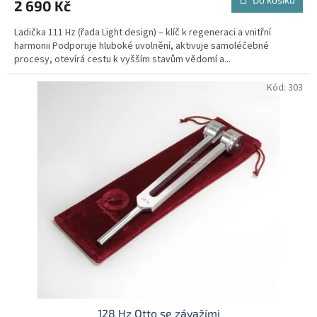
2 690 Kč
je
5,0
Ladička 111 Hz (řada Light design) – klíč k regeneraci a vnitřní
z
harmonii Podporuje hluboké uvolnění, aktivuje samoléčebné
5
procesy, otevírá cestu k vyšším stavům vědomí a...
hvězdiček.
Kód:
303
128 Hz Otto se závažími