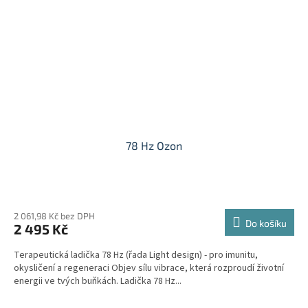
78 Hz Ozon
2 061,98 Kč bez DPH
Do košíku
2 495 Kč
Terapeutická ladička 78 Hz (řada Light design) - pro imunitu,
okysličení a regeneraci Objev sílu vibrace, která rozproudí životní
energii ve tvých buňkách. Ladička 78 Hz...