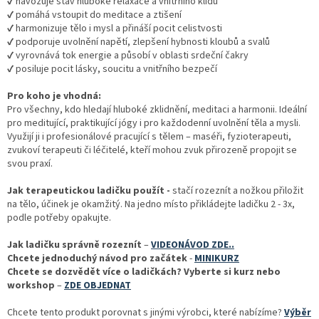
✔ navozuje stav hluboké relaxace a vnitřního klidu
✔ pomáhá vstoupit do meditace a ztišení
✔ harmonizuje tělo i mysl a přináší pocit celistvosti
✔ podporuje uvolnění napětí, zlepšení hybnosti kloubů a svalů
✔ vyrovnává tok energie a působí v oblasti srdeční čakry
✔ posiluje pocit lásky, soucitu a vnitřního bezpečí
Pro koho je vhodná:
Pro všechny, kdo hledají hluboké zklidnění, meditaci a harmonii. Ideální
pro meditující, praktikující jógy i pro každodenní uvolnění těla a mysli.
Využijí ji i profesionálové pracující s tělem – maséři, fyzioterapeuti,
zvukoví terapeuti či léčitelé, kteří mohou zvuk přirozeně propojit se
svou praxí.
Jak terapeutickou ladičku použít -
stačí rozeznít a nožkou přiložit
na tělo, účinek je okamžitý. Na jedno místo přikládejte ladičku 2 - 3x,
podle potřeby opakujte.
Jak ladičku správně rozeznít
–
VIDEONÁVOD ZDE..
Chcete jednoduchý návod pro začátek
-
MINIKURZ
Chcete se dozvědět více o ladičkách? Vyberte si kurz nebo
workshop
–
ZDE OBJEDNAT
Chcete tento produkt porovnat s jinými výrobci, které nabízíme?
Výběr