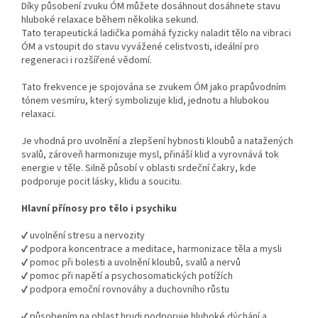
Díky působení zvuku ÓM můžete dosáhnout dosáhnete stavu
hluboké relaxace během několika sekund.
Tato terapeutická ladička pomáhá fyzicky naladit tělo na vibraci
ÓM a vstoupit do stavu vyvážené celistvosti, ideální pro
regeneraci i rozšířené vědomí.
Tato frekvence je spojována se zvukem ÓM jako prapůvodním
tónem vesmíru, který symbolizuje klid, jednotu a hlubokou
relaxaci.
Je vhodná pro uvolnění a zlepšení hybnosti kloubů a natažených
svalů, zároveň harmonizuje mysl, přináší klid a vyrovnává tok
energie v těle. Silně působí v oblasti srdeční čakry, kde
podporuje pocit lásky, klidu a soucitu.
Hlavní přínosy pro tělo i psychiku
✔ uvolnění stresu a nervozity
✔ podpora koncentrace a meditace, harmonizace těla a mysli
✔ pomoc při bolesti a uvolnění kloubů, svalů a nervů
✔ pomoc při napětí a psychosomatických potížích
✔ podpora emoční rovnováhy a duchovního růstu
✔ působením na oblast hrudi podporuje hluboké dýchání a