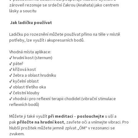
zároveň rezonuje se srdeční čakrou (Anahata) jako centrem
lásky a soucitu
Jak ladičku používat
Ladičku po rozeznění můžete používat přímo na těle v místě
potřeby, lze využít i akupresurních bodů.
Vhodná místa aplikace:
✔ hrudní kost (sternum)
✔ páteř
✔ křížová kost
✔ žebra a oblast hrudníku
✔ kyčelní oblast
✔ oblast třetího oka
✔ čelistní klouby
✔ vhodná i pro reflexní terapii chodidel (vibrační stimulace
reflexních bodů)
Můžete ji také využít
při meditaci
–
poslouchejte
u uší a
pak
přiložte na hrudní kost
, zavřete oči a vnímejte vibraci. Pro
hlubší prožitek můžete jemně zpívat „ÓM“ v rezonanci se
zvukem.