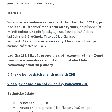
jemností a láskou srdeční čakry.
Extra tip
Vyzkoušejte
kombinaci s terapeutickou ladičkou
128 Hz
,
při
poslechu
u uší navodí
meditační alfa rytmus
, při působení
v
místě bolesti, napětí
poskytuje současné použití obou
ladiček
silnější účinek.
Tyto dvě ladičky jsou
i
součástí
Základní startovací sady,
která navíc obsahuje i
harmonizační dvojici C a G.
Ladička 136,1 Hz vás propojuje s přirozeným rytmem Země
i vesmíru a pomáhá vstoupit do hlubokého klidu,
rovnováhy a vnitřní jednoty.
Článek o koncovkách a jejich účincích ZDE
Video jak nasadit na nožku ladičky koncovku ZDE
Technické údaje
Frekvence:
136,1 Hz
Provedení:
terapeutická ladička se závažím – pro