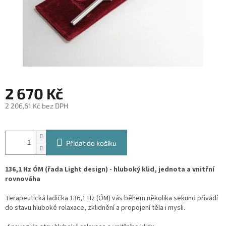
2 670 Kč
2 206,61 Kč bez DPH
Měrná
cena:
Přidat do košíku
136,1 Hz ÓM (řada Light design) - hluboký klid, jednota a vnitřní
rovnováha
Terapeutická ladička 136,1 Hz (ÓM) vás během několika sekund přivádí
do stavu hluboké relaxace, zklidnění a propojení těla i mysli.