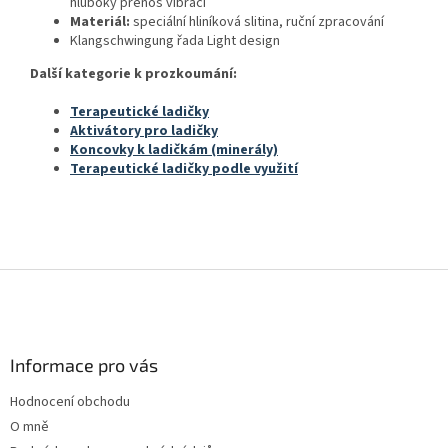
hluboký přenos vibrací
Materiál:
speciální hliníková slitina, ruční zpracování
Klangschwingung řada Light design
Další kategorie k prozkoumání:
Terapeutické ladičky
Aktivátory pro ladičky
Koncovky k ladičkám (minerály)
Terapeutické ladičky podle využití
Z
á
p
a
Informace pro vás
t
í
Hodnocení obchodu
O mně