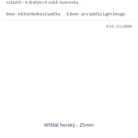
vztazích – k druhým i k sobě. Koncovka...
8mm - běžná hliníková ladička
8.8mm - pro ladičky Light Design
6.4
Kód:
321/8MM
Křišťál horský - 25mm