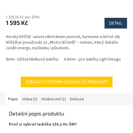
Průměrné
hodnocení
1 318,18 Kč bez DPH
produktu
1 595 Kč
je
DETAIL
5,0
z
Horský křišťál –univerzální kámen jasnosti, harmonie a léčivé síly
5
Křišťál je považován za „Mistra léčitelů“ – kámen, který dokáže
hvězdiček.
zesílit energii, myšlenku i působení...
8mm - běžná hliníková ladička
8.8mm - pro ladičky Light Design
6.4
ZOBRAZIT VŠECHNY SOUVISEJÍCÍ PRODUKTY
Popis
Videa (1)
Hodnocení (1)
Diskuze
Detailní popis produktu
Proč si vybrat ladičku 136,1 Hz ÓM?