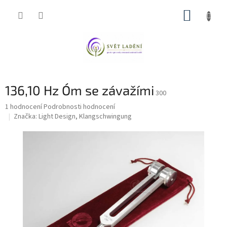
Přejít
NÁKUP
na
obsah
KOŠÍK
136,10 Hz Óm se závažími
300
Průměrné
1 hodnocení
Podrobnosti hodnocení
hodnocení
Značka:
Light Design, Klangschwingung
produktu
je
5,0
z
5
hvězdiček.