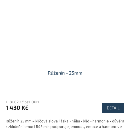
Růženín - 25mm
1 181,82 Kč bez DPH
1 430 Kč
DETAIL
Růženín 25 mm – klíčová slova: láska • něha • klid • harmonie • důvěra
• zklidnění emocí Růženín podporuje jemnost, emoce a harmonii ve