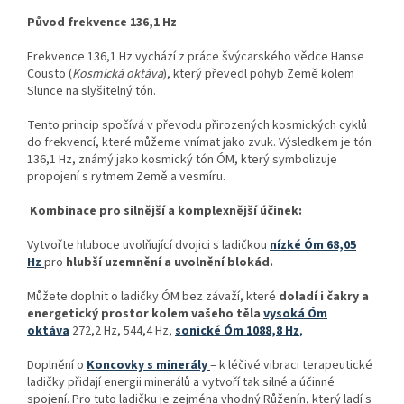
Původ frekvence 136,1 Hz
Frekvence 136,1 Hz vychází z práce švýcarského vědce Hanse
Cousto (
Kosmická oktáva
), který převedl pohyb Země kolem
Slunce na slyšitelný tón.
Tento princip spočívá v převodu přirozených kosmických cyklů
do frekvencí, které můžeme vnímat jako zvuk. Výsledkem je tón
136,1 Hz, známý jako kosmický tón ÓM, který symbolizuje
propojení s rytmem Země a vesmíru.
Kombinace pro silnější a komplexnější účinek:
Vytvořte hluboce uvolňující dvojici s ladičkou
nízké Óm 68,05
Hz
pro
hlubší uzemnění a uvolnění blokád.
Můžete doplnit o ladičky ÓM bez závaží, které
doladí i čakry a
energetický prostor kolem vašeho těla
vysoká Óm
oktáva
272,2 Hz, 544,4 Hz,
sonické Óm 1088,8 Hz
,
Doplnění o
Koncovky s minerály
– k léčivé vibraci terapeutické
ladičky přidají energii minerálů a vytvoří tak silné a účinné
spojení. Pro tuto ladičku je zejména vhodný Růženín, který ladí s