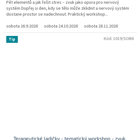
Pět elementů a jak řešit stres – zvuk jako opora pro nervový
z
systém Dopřej si den, kdy se tělo může zklidnit a nervový systém
5
dostane prostor se nadechnout. Praktický workshop...
hvězdiček.
sobota 26.9.2026
sobota 24.10.2026
sobota 28.11.2026
Kód:
1019/SOB6
Tip
Terapeutické ladičky - tematický workshop - zvuk,