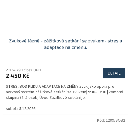
Zvukové lázně - zážitková setkání se zvukem- stres a
adaptace na změnu.
2 024,79 Kč bez DPH
DETAIL
2 450 Kč
STRES, BOD KLIDU A ADAPTACE NA ZMĚNY Zvuk jako opora pro
nervový systém Zážitkové setkání se zvukem| 9:30–13:30 | komorní
skupina (2–5 osob) Úvod Zážitkové setkání je...
sobota 5.12.2026
Kód:
1289/SOB2