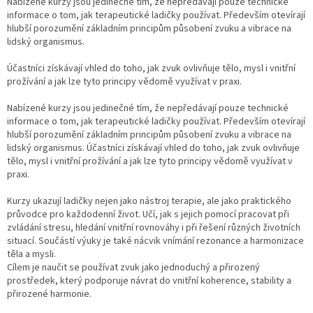
l
Nabízené kurzy jsou jedinečné tím, že nepředávají pouze technické
á
informace o tom, jak terapeutické ladičky používat. Především otevírají
d
hlubší porozumění základním principům působení zvuku a vibrace na
a
lidský organismus.
c
í
Účastníci získávají vhled do toho, jak zvuk ovlivňuje tělo, mysl i vnitřní
p
prožívání a jak lze tyto principy vědomě využívat v praxi.
r
v
Nabízené kurzy jsou jedinečné tím, že nepředávají pouze technické
k
informace o tom, jak terapeutické ladičky používat. Především otevírají
y
hlubší porozumění základním principům působení zvuku a vibrace na
v
lidský organismus. Účastníci získávají vhled do toho, jak zvuk ovlivňuje
ý
tělo, mysl i vnitřní prožívání a jak lze tyto principy vědomě využívat v
p
praxi.
i
s
Kurzy ukazují ladičky nejen jako nástroj terapie, ale jako praktického
u
průvodce pro každodenní život. Učí, jak s jejich pomocí pracovat při
zvládání stresu, hledání vnitřní rovnováhy i při řešení různých životních
situací. Součástí výuky je také nácvik vnímání rezonance a harmonizace
těla a mysli.
Cílem je naučit se používat zvuk jako jednoduchý a přirozený
prostředek, který podporuje návrat do vnitřní koherence, stability a
přirozené harmonie.