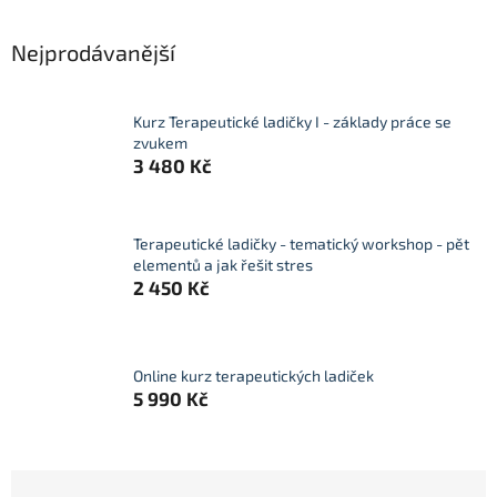
Nejprodávanější
Kurz Terapeutické ladičky I - základy práce se
zvukem
3 480 Kč
Terapeutické ladičky - tematický workshop - pět
elementů a jak řešit stres
2 450 Kč
Online kurz terapeutických ladiček
5 990 Kč
Ř