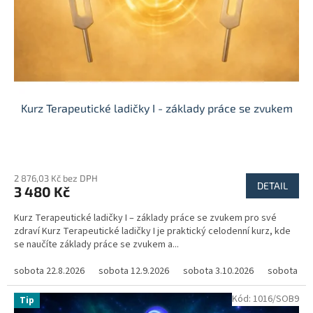
Kurz Terapeutické ladičky I - základy práce se zvukem
Průměrné
hodnocení
2 876,03 Kč bez DPH
produktu
DETAIL
3 480 Kč
je
5,0
Kurz Terapeutické ladičky I – základy práce se zvukem pro své
z
zdraví Kurz Terapeutické ladičky I je praktický celodenní kurz, kde
5
se naučíte základy práce se zvukem a...
hvězdiček.
sobota 22.8.2026
sobota 12.9.2026
sobota 3.10.2026
sobota 31.
Kód:
1016/SOB9
Tip