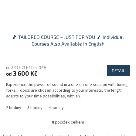
🎵 TAILORED COURSE – JUST FOR YOU 🎵 Individual
Courses Also Available in English
Průměrné
hodnocení
od 2 975,21 Kč bez DPH
produktu
DETAIL
3 600 Kč
od
je
5,0
Experience the power of sound in a one-on-one session with tuning
z
forks. Topics are chosen according to your interests, the length
5
adapts to your time possibilities, with an...
hvězdiček.
2 hodiny
3 hodiny
4 hodiny
8
položek celkem
O
v