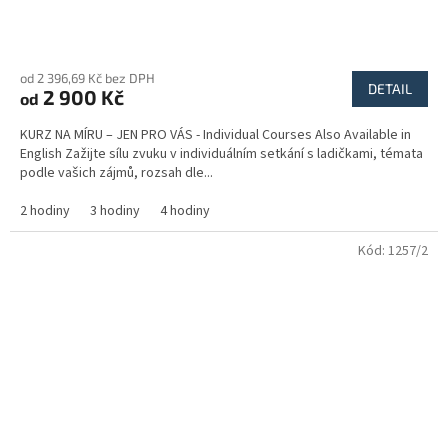
od 2 396,69 Kč bez DPH
DETAIL
2 900 Kč
od
KURZ NA MÍRU – JEN PRO VÁS - Individual Courses Also Available in
English Zažijte sílu zvuku v individuálním setkání s ladičkami, témata
podle vašich zájmů, rozsah dle...
2 hodiny
3 hodiny
4 hodiny
Kód:
1257/2