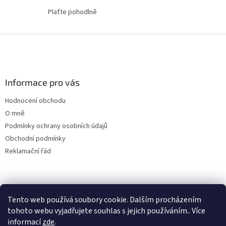
Plaťte pohodlně
Z
á
p
a
Informace pro vás
t
í
Hodnocení obchodu
O mně
Podmínky ochrany osobních údajů
Obchodní podmínky
Reklamační řád
Tento web používá soubory cookie. Dalším procházením
tohoto webu vyjadřujete souhlas s jejich používáním.. Více
informací
zde
.