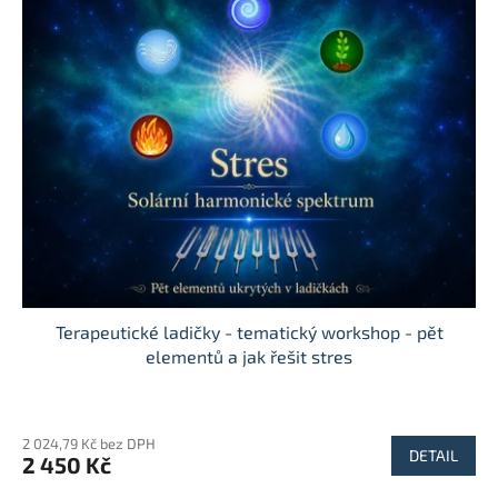
Terapeutické ladičky - tematický workshop - pět
elementů a jak řešit stres
Průměrné
hodnocení
2 024,79 Kč bez DPH
produktu
DETAIL
2 450 Kč
je
5,0