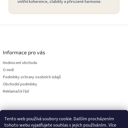
vnitřní koherence, stability a přirozené harmonie.
Z
á
p
a
Informace pro vás
t
í
Hodnocení obchodu
O mně
Podmínky ochrany osobních údajů
Obchodní podmínky
Reklamační řád
Tento web používá soubory cookie. Dalším procházením
tohoto webu vyjadřujete souhlas s jejich používáním.. Více