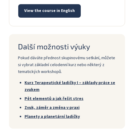
View the course in English
Další možnosti výuky
Pokud dáváte přednost skupinovému setkání, můžete
si vybrat základní celodenní kurz nebo některý z
tematických workshopů.
Kurz Terapeutické ladičky I – základy práce se
zvukem
Pět elementů a jak řešit stres
Zvuk, záměr a změna v praxi
Planety a planetární ladičky