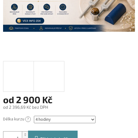
od
2 900 Kč
od
2 396,69 Kč
bez DPH
Měrná
Délka kurzu
?
cena: