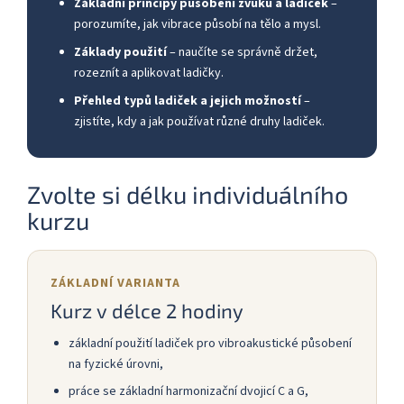
Základní principy působení zvuku a ladiček
–
porozumíte, jak vibrace působí na tělo a mysl.
Základy použití
– naučíte se správně držet,
rozeznít a aplikovat ladičky.
Přehled typů ladiček a jejich možností
–
zjistíte, kdy a jak používat různé druhy ladiček.
Zvolte si délku individuálního
kurzu
ZÁKLADNÍ VARIANTA
Kurz v délce 2 hodiny
základní použití ladiček pro vibroakustické působení
na fyzické úrovni,
práce se základní harmonizační dvojicí C a G,