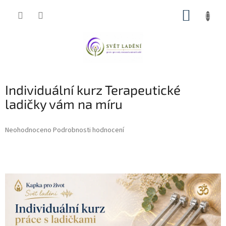
Přejít
NÁKUP
na
obsah
KOŠÍK
Individuální kurz Terapeutické
ladičky vám na míru
Průměrné
Neohodnoceno
Podrobnosti hodnocení
hodnocení
produktu
je
0,0
z
5
hvězdiček.