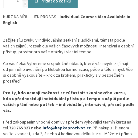
Přidat do košíku
KURZ NA MÍRU – JEN PRO VÁS -
Individual Courses Also Available in
English
Zažijte sílu zvuku v individuálním setkání s ladičkami, témata podle
vašich zájmů, rozsah dle vašich časových možností, intenzivní a osobní
přístup, prostor pro vaše otázky i vlastní tempo.
Co vás čeká: Vybereme si společně oblasti, které vás nejvíc zajímají –
od jemného uvolnění po hlubokou harmonizaci, péče o tělo a mysl. Vše
si osobně vyzkoušíte – krok za krokem, prakticky a v bezpečném
prostředí.
Pro ty, kdo nemají možnost se zúčastnit skupinového kurzu,
kdo upřednostňují individuální přístup a tempo a náplň podle
vašich přání nebo potřeb – individuální, intenzivní, přesně podle
vás.
Před zakoupením vhodné domluvit předem vyhovující termín kurzu na
tel.
728 765 327 nebo
info@kapkaprozivot.cz
. Při nákupu již jenom
volíte z variant, zda 2, 3 nebo 4 hodinovou délku kurzu. Můžete i přímo