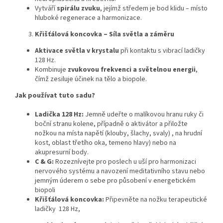
Vytváří
spirálu zvuku
, jejímž středem je bod klidu – místo
hluboké regenerace a harmonizace.
Křišťálová koncovka – Síla světla a záměru
Aktivace světla v krystalu
při kontaktu s vibrací ladičky
128 Hz.
Kombinuje
zvukovou frekvenci a světelnou energii
,
čímž zesiluje účinek na tělo a biopole.
Jak používat tuto sadu?
Ladička 128 Hz:
Jemně udeřte o malíkovou hranu ruky či
boční stranu kolene, případně o aktivátor a přiložte
nožkou na místa napětí (klouby, šlachy, svaly) , na hrudní
kost, oblast třetího oka, temeno hlavy) nebo na
akupresurní body.
C & G:
Rozeznívejte pro poslech u uší pro harmonizaci
nervového systému a navození meditativního stavu nebo
jemným úderem o sebe pro působení v energetickém
biopoli
Křišťálová koncovka:
Připevněte na nožku terapeutické
ladičky 128 Hz,