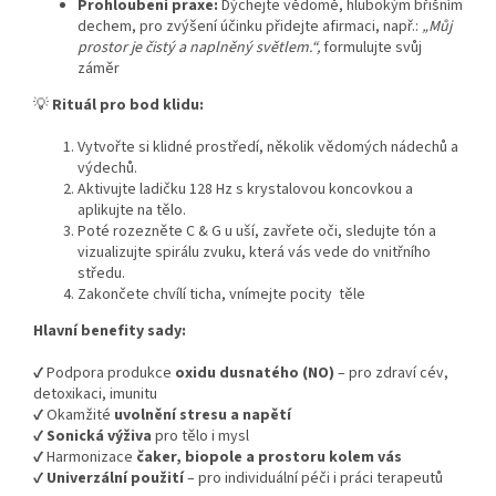
Prohloubení praxe:
Dýchejte vědomě, hlubokým břišním
dechem, pro zvýšení účinku přidejte afirmaci, např.:
„Můj
prostor je čistý a naplněný světlem.“,
formulujte svůj
záměr
💡
Rituál pro bod klidu:
Vytvořte si klidné prostředí, několik vědomých nádechů a
výdechů.
Aktivujte ladičku 128 Hz s krystalovou koncovkou a
aplikujte na tělo.
Poté rozezněte C & G u uší, zavřete oči, sledujte tón a
vizualizujte spirálu zvuku, která vás vede do vnitřního
středu.
Zakončete chvílí ticha, vnímejte pocity těle
Hlavní benefity sady:
✔ Podpora produkce
oxidu dusnatého (NO)
– pro zdraví cév,
detoxikaci, imunitu
✔ Okamžité
uvolnění stresu a napětí
✔
Sonická výživa
pro tělo i mysl
✔ Harmonizace
čaker, biopole a prostoru kolem vás
✔
Univerzální použití
– pro individuální péči i práci terapeutů