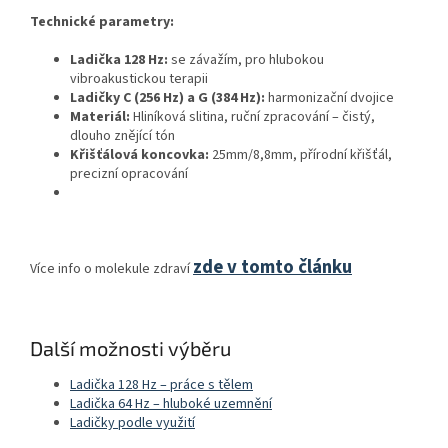
Technické parametry:
Ladička 128 Hz:
se závažím, pro hlubokou
vibroakustickou terapii
Ladičky C (256 Hz) a G (384 Hz):
harmonizační dvojice
Materiál:
Hliníková slitina, ruční zpracování – čistý,
dlouho znějící tón
Křišťálová koncovka:
25mm/8,8mm, přírodní křišťál,
precizní opracování
zde v tomto článku
Více info o molekule zdraví
Další možnosti výběru
Ladička 128 Hz – práce s tělem
Ladička 64 Hz – hluboké uzemnění
Ladičky podle využití