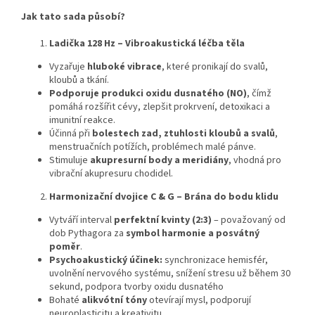
Jak tato sada působí?
Ladička 128 Hz – Vibroakustická léčba těla
Vyzařuje
hluboké vibrace
, které pronikají do svalů,
kloubů a tkání.
Podporuje produkci oxidu dusnatého (NO)
, čímž
pomáhá rozšířit cévy, zlepšit prokrvení, detoxikaci a
imunitní reakce.
Účinná při
bolestech zad, ztuhlosti kloubů a svalů
,
menstruačních potížích, problémech malé pánve.
Stimuluje
akupresurní body a meridiány
, vhodná pro
vibrační akupresuru chodidel.
Harmonizační dvojice C & G – Brána do bodu klidu
Vytváří interval
perfektní kvinty (2:3)
– považovaný od
dob Pythagora za
symbol harmonie a posvátný
poměr
.
Psychoakustický účinek:
synchronizace hemisfér,
uvolnění nervového systému, snížení stresu už během 30
sekund, podpora tvorby oxidu dusnatého
Bohaté
alikvótní tóny
otevírají mysl, podporují
neuroplasticitu a kreativitu.