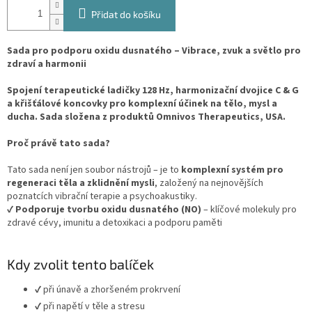
Přidat do košíku
Sada pro podporu oxidu dusnatého – Vibrace, zvuk a světlo pro
zdraví a harmonii
Spojení terapeutické ladičky 128 Hz, harmonizační dvojice C & G
a křišťálové koncovky pro komplexní účinek na tělo, mysl a
ducha. Sada složena z produktů Omnivos Therapeutics, USA.
Proč právě tato sada?
Tato sada není jen soubor nástrojů – je to
komplexní systém pro
regeneraci těla a zklidnění mysli
, založený na nejnovějších
poznatcích vibrační terapie a psychoakustiky.
✔
Podporuje tvorbu oxidu dusnatého (NO)
– klíčové molekuly pro
zdravé cévy, imunitu a detoxikaci a podporu paměti
Kdy zvolit tento balíček
✔ při únavě a zhoršeném prokrvení
✔ při napětí v těle a stresu