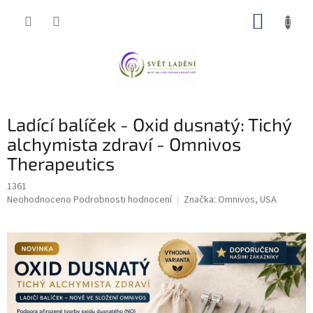
Přejít
NÁKUP
na
obsah
KOŠÍK
Ladící balíček - Oxid dusnatý: Tichý
alchymista zdraví - Omnivos
Therapeutics
1361
Průměrné
Neohodnoceno
Podrobnosti hodnocení
Značka:
Omnivos, USA
hodnocení
produktu
je
0,0
z
5
hvězdiček.