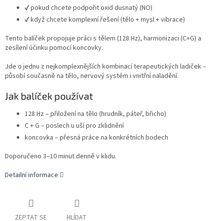
✔ pokud chcete podpořit oxid dusnatý (NO)
✔ když chcete komplexní řešení (tělo + mysl + vibrace)
Tento balíček propojuje práci s tělem (128 Hz), harmonizaci (C+G) a
zesílení účinku pomocí koncovky.
Jde o jednu z nejkomplexnějších kombinací terapeutických ladiček –
působí současně na tělo, nervový systém i vnitřní naladění.
Jak balíček používat
128 Hz – přiložení na tělo (hrudník, páteř, břicho)
C + G – poslech u uší pro zklidnění
koncovka – přesná práce na konkrétních bodech
Doporučeno 3–10 minut denně v klidu.
Detailní informace
ZEPTAT SE
HLÍDAT