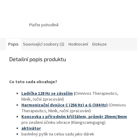
Plaťte pohodlně
Popis
Související soubory (2)
Hodnocení
Diskuze
Detailní popis produktu
Co tato sada obsahuje?
Ladička 128 Hz se závažím
(
Omnivos Therapeutics,
hliník, ruční zpracování)
Harmonizační dvojice C (256 Hz) a G (384 Hz)
(Omnivos
Therapeutics, hliník, ruční zpracování)
Koncovka s přírodním křišťálem, průměr 25mm/8mm
pro zesílení účinku vibrace (Klangscwingugng)
aktivátor
bavlněný pytík na celou sadu jako dárek