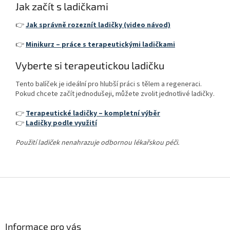
Jak začít s ladičkami
👉
Jak správně rozeznít ladičky (video návod)
👉
Minikurz – práce s terapeutickými ladičkami
Vyberte si terapeutickou ladičku
Tento balíček je ideální pro hlubší práci s tělem a regeneraci.
Pokud chcete začít jednodušeji, můžete zvolit jednotlivé ladičky.
👉
Terapeutické ladičky – kompletní výběr
👉
Ladičky podle využití
Použití ladiček nenahrazuje odbornou lékařskou péči.
Z
á
p
a
Informace pro vás
t