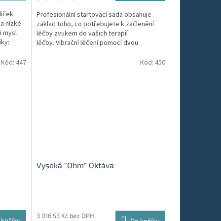
diček
Profesionální startovací sada obsahuje
a nízké
základ toho, co potřebujete k začlenění
i mysl
léčby zvukem do vašich terapií
íky:
léčby. Vibrační léčení pomocí dvou
středoohmových ladiček...
Kód:
447
Kód:
450
Vysoká "Ohm" Oktáva
3 016,53 Kč bez DPH
 košíku
Do košíku