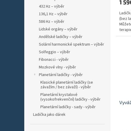
1 59
432 Hz – výběr
Ladičk
136,1 Hz – výběr
(bez la
586 Hz – výběr
Můžete
Lidské orgány – výběr
terapi
a...
Andělské ladičky – výběr
Solární harmonické spektrum – výběr
Solfeggio – výběr
Fibonacci - výběr
Mozkové vlny - výběr
Planetární ladičky - výběr
Klasické planetární ladičky (se
závažím / bez závaží) - výběr
Planetární krystalové
(vysokofrekvenční) ladičky - výběr
Vyváž
Planetární ladičky - sady - výběr
Ladička jako dárek