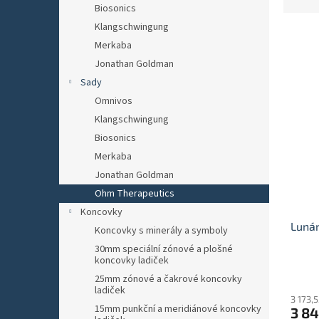
z
Biosonics
e
Klangschwingung
n
Merkaba
í
p
Jonathan Goldman
V
r
Sady
ý
o
Omnivos
p
d
i
Klangschwingung
u
s
Biosonics
k
p
Merkaba
t
r
ů
Jonathan Goldman
o
Ohm Therapeutics
d
u
Koncovky
Lunár
k
Koncovky s minerály a symboly
t
30mm speciální zónové a plošné
ů
koncovky ladiček
25mm zónové a čakrové koncovky
ladiček
3 173,
15mm punkční a meridiánové koncovky
3 84