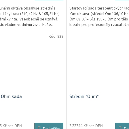
unární oktáva obsahuje střední a
Startovací sada terapeutických la
ladičky Luna (210,42 Hz & 105,21 Hz).
Óm oktáva (střední Óm 136,10 Hz 
ární kvinta. Všeobecně se uznává,
Óm 68,05)– Síla zvuku Óm pro tělo 
íc vládne vodnímu živlu. Naše...
Ideální pro profesionály i začátečn
dvě...
Kód:
939
c Ohm sada
Střední "Ohm"
05 Kč bez DPH
3 223,14 Kč bez DPH
Do košíku
Do