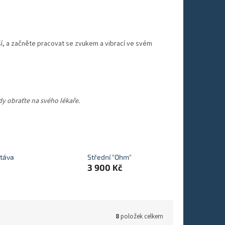
žší, a začněte pracovat se zvukem a vibrací ve svém
dy obraťte na svého lékaře.
táva
Střední "Ohm"
3 900 Kč
8
položek celkem