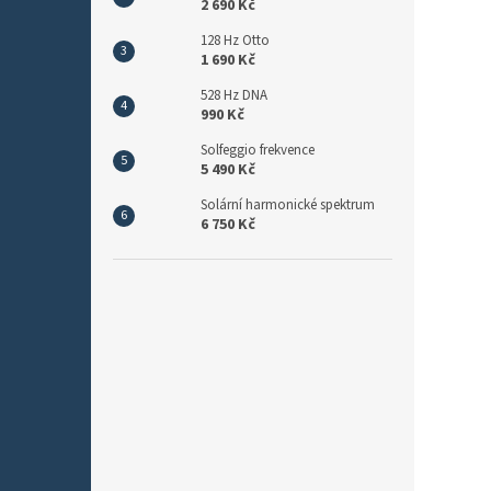
2 690 Kč
128 Hz Otto
1 690 Kč
528 Hz DNA
990 Kč
Solfeggio frekvence
5 490 Kč
Solární harmonické spektrum
6 750 Kč