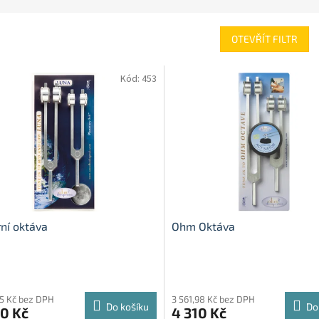
OTEVŘÍT FILTR
Kód:
453
ní oktáva
Ohm Oktáva
55 Kč bez DPH
3 561,98 Kč bez DPH
Do košíku
Do
0 Kč
4 310 Kč