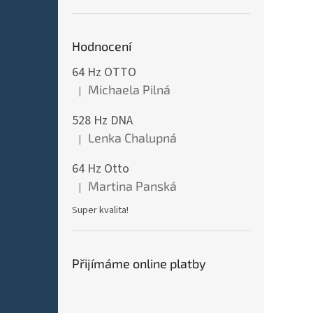
Hodnocení
64 Hz OTTO
Michaela Pilná
|
Hodnocení produktu je 5 z 5 hvězdiček.
528 Hz DNA
Lenka Chalupná
|
Hodnocení produktu je 5 z 5 hvězdiček.
64 Hz Otto
Martina Panská
|
Hodnocení produktu je 5 z 5 hvězdiček.
Super kvalita!
Přijímáme online platby