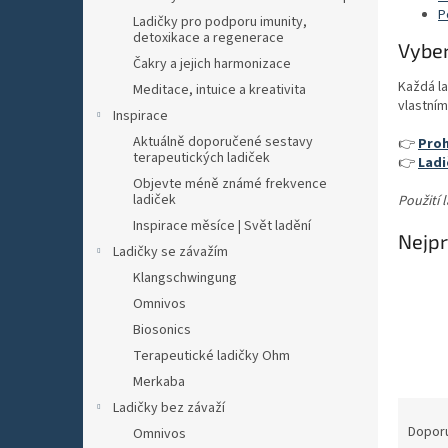
n
P
Ladičky pro podporu imunity,
e
detoxikace a regenerace
l
Vyber
Čakry a jejich harmonizace
Každá la
Meditace, intuice a kreativita
vlastní
Inspirace
Aktuálně doporučené sestavy
👉
Proh
terapeutických ladiček
👉
Ladi
Objevte méně známé frekvence
ladiček
Použití 
Inspirace měsíce | Svět ladění
Nejpr
Ladičky se závažím
Klangschwingung
Omnivos
Biosonics
Terapeutické ladičky Ohm
Merkaba
Ř
Ladičky bez závaží
a
Dopor
Omnivos