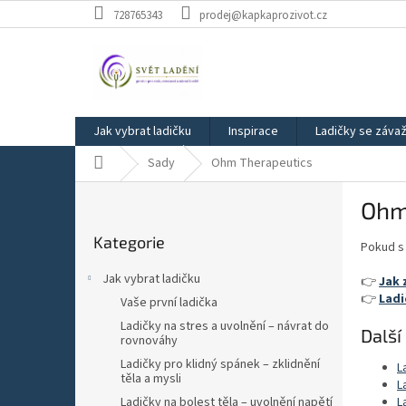
Přejít
728765343
prodej@kapkaprozivot.cz
na
obsah
Jak vybrat ladičku
Inspirace
Ladičky se záva
Domů
Sady
Ohm Therapeutics
P
Ohm
o
Přeskočit
s
Kategorie
kategorie
Pokud s 
t
r
Jak vybrat ladičku
👉
Jak 
a
👉
Ladi
Vaše první ladička
n
Ladičky na stres a uvolnění – návrat do
n
Další
rovnováhy
í
Ladičky pro klidný spánek – zklidnění
L
p
těla a mysli
L
a
Ladičky na bolest těla – uvolnění napětí
L