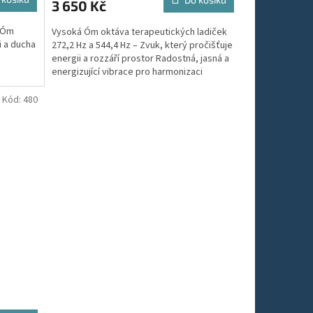
3 650 Kč
k Óm
Vysoká Óm oktáva terapeutických ladiček
i a ducha
272,2 Hz a 544,4 Hz – Zvuk, který pročišťuje
energii a rozzáří prostor Radostná, jasná a
energizující vibrace pro harmonizaci
čaker,...
Kód:
480