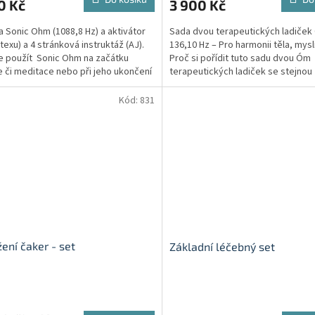
0 Kč
3 900 Kč
a Sonic Ohm (1088,8 Hz) a aktivátor
Sada dvou terapeutických ladiče
texu) a 4 stránková instruktáž (AJ).
136,10 Hz – Pro harmonii těla, mysl
 použít Sonic Ohm na začátku
Proč si pořídit tuto sadu dvou Óm
e či meditace nebo při jeho ukončení
terapeutických ladiček se stejnou
frekvencí 136,1 Hz? jsou...
Kód:
831
ení čaker - set
Základní léčebný set