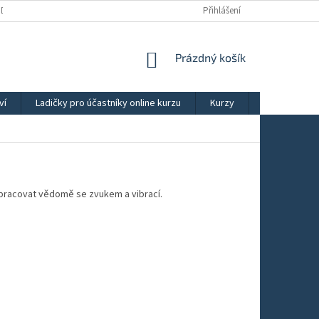
ÚDAJŮ
OBCHODNÍ PODMÍNKY
REKLAMAČNÍ ŘÁD
Přihlášení
NÁKUPNÍ
Prázdný košík
KOŠÍK
ví
Ladičky pro účastníky online kurzu
Kurzy
Výběry ladič
ně pracovat vědomě se zvukem a vibrací.