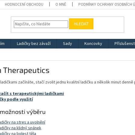
HODNOCENÍ OBCHODU
O MNĚ
PODMÍNKY OCHRANY OSOBNÍCH 
HLEDAT
žím
Ladičky bez závaží
Sady
Koncovky
Příslušenst
 Therapeutics
ladičkami začínáte, stačí zvolit jednu kvalitní ladičku a několik minut den
začít s terapeutickými ladičkami
čky podle využití
 možnosti výběru
adičky na stres a uvolnění
adičky na klidný spánek
adičky na bolest těla