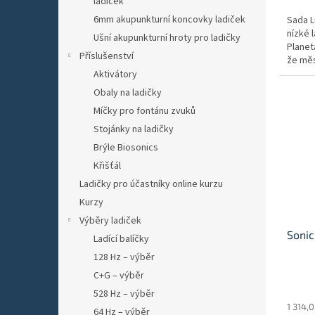
ladiček
6mm akupunkturní koncovky ladiček
Sada L
nízké 
Ušní akupunkturní hroty pro ladičky
Planet
Příslušenství
že měs
Aktivátory
Obaly na ladičky
Míčky pro fontánu zvuků
Stojánky na ladičky
Brýle Biosonics
Křišťál
Ladičky pro účastníky online kurzu
Kurzy
Výběry ladiček
Soni
Ladící balíčky
128 Hz – výběr
C+G – výběr
528 Hz – výběr
1 314,
64 Hz – výběr