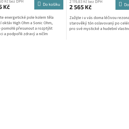
50 Kč bez DPH
2 119,83 Kč bez DPH
Do košíku
Do
5 Kč
2 565 Kč
e energetické pole kolem těla
Zažijte i u vás doma léčivou rezon
 oktáv High Ohm a Sonic Ohm,
starověký tón oslavovaný po celé
 pomohli přesunout a rozptýlit
pro své mystické a hudební vlastn
ci a podpořili zdravý a ničím
ný...
O
v
l
á
d
a
c
í
p
r
v
k
y
v
ý