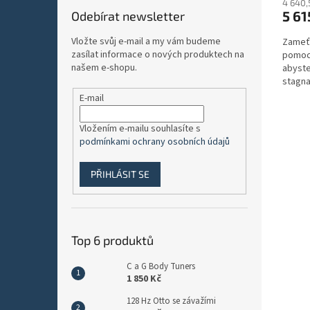
4 640,
5 61
Odebírat newsletter
Vložte svůj e-mail a my vám budeme
Zameťt
zasílat informace o nových produktech na
pomocí
našem e-shopu.
abyste
stagna
neruše
E-mail
Vložením e-mailu souhlasíte s
podmínkami ochrany osobních údajů
PŘIHLÁSIT SE
Top 6 produktů
C a G Body Tuners
1 850 Kč
128 Hz Otto se závažími