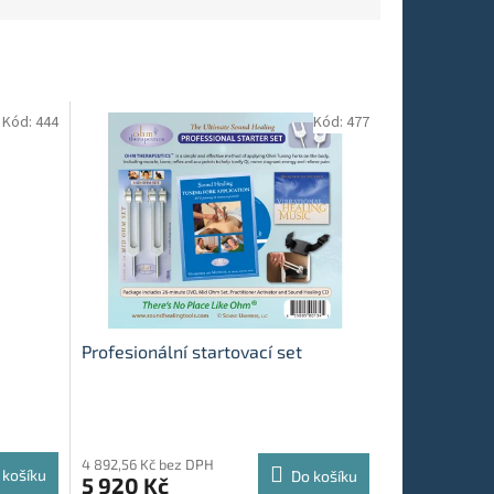
Kód:
444
Kód:
477
Profesionální startovací set
4 892,56 Kč bez DPH
 košíku
Do košíku
5 920 Kč