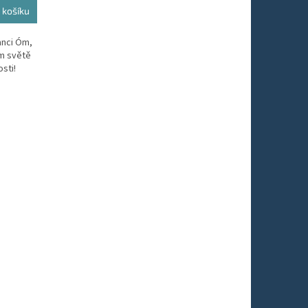
 košíku
anci Óm,
m světě
osti!