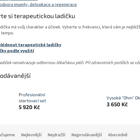
odpora imunity, detoxikace a regenerace
te si terapeutickou ladičku
dička má svůj charakter a účinek. Vyberte si frekvenci, která vám je nejbli
m tempu.
lédnout terapeutické ladičky
čky podle využití
ladiček nenahrazuje odbornou lékařskou péči. Při zdravotních potížích se vž
odávanější
Profesionální
Vysoká "Ohm" Ok
startovací set
3 650 Kč
5 920 Kč
učujeme
Nejlevnější
Nejdražší
Nejprodávanější
Abecedně