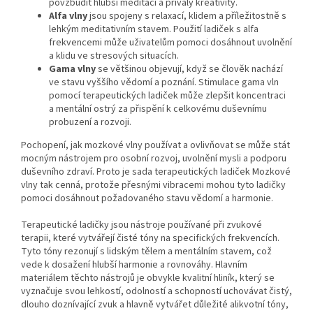
povzbudit hlubší meditaci a přívaly kreativity.
Alfa vlny
jsou spojeny s relaxací, klidem a příležitostně s
lehkým meditativním stavem. Použití ladiček s alfa
frekvencemi může uživatelům pomoci dosáhnout uvolnění
a klidu ve stresových situacích.
Gama vlny
se většinou objevují, když se člověk nachází
ve stavu vyššího vědomí a poznání. Stimulace gama vln
pomocí terapeutických ladiček může zlepšit koncentraci
a mentální ostrý za přispění k celkovému duševnímu
probuzení a rozvoji.
Pochopení, jak mozkové vlny používat a ovlivňovat se může stát
mocným nástrojem pro osobní rozvoj, uvolnění mysli a podporu
duševního zdraví. Proto je sada terapeutických ladiček Mozkové
vlny tak cenná, protože přesnými vibracemi mohou tyto ladičky
pomoci dosáhnout požadovaného stavu vědomí a harmonie.
Terapeutické ladičky jsou nástroje používané při zvukové
terapii, které vytvářejí čisté tóny na specifických frekvencích.
Tyto tóny rezonují s lidským tělem a mentálním stavem, což
vede k dosažení hlubší harmonie a rovnováhy. Hlavním
materiálem těchto nástrojů je obvykle kvalitní hliník, který se
vyznačuje svou lehkostí, odolností a schopností uchovávat čistý,
dlouho doznívající zvuk a hlavně vytvářet důležité alikvotní tóny,