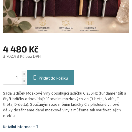
4 480 Kč
3 702,48 Kč bez DPH
Měrná
cena:
Přidat do košíku
Sada ladiček Mozkové vlny obsahující ladičku C 256 Hz (fundamentál) a
čtyři ladičky odpovídající úrovním mozkových vln (B-beta, A-alfa, T-
théta, D-delta). Součaným rozezněním ladičky C a příslušné vlnové
délky dosáhneme dané mozkové vlny a můžeme tak využívat jejich
efektu.
Detailní informace