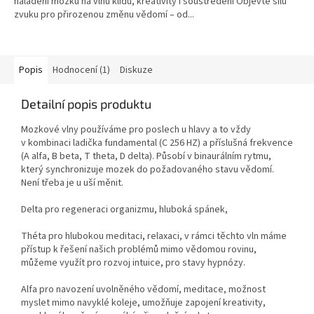
naladění mozku na vlnu klidu, kreativity i soustředění Objevte sílu
zvuku pro přirozenou změnu vědomí – od...
Popis
Hodnocení (1)
Diskuze
Detailní popis produktu
Mozkové vlny používáme pro poslech u hlavy a to vždy
v kombinaci ladička fundamental (C 256 HZ) a příslušná frekvence
(A alfa, B beta, T theta, D delta). Působí v binaurálním rytmu,
který synchronizuje mozek do požadovaného stavu vědomí.
Není třeba je u uší měnit.
Delta pro regeneraci organizmu, hluboká spánek,
Théta pro hlubokou meditaci, relaxaci, v rámci těchto vln máme
přístup k řešení našich problémů mimo vědomou rovinu,
můžeme využít pro rozvoj intuice, pro stavy hypnózy.
Alfa pro navození uvolněného vědomí, meditace, možnost
myslet mimo navyklé koleje, umožňuje zapojení kreativity,