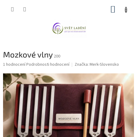
Přejít
NÁKUP
na
obsah
KOŠÍK
Mozkové vlny
200
Průměrné
1 hodnocení
Podrobnosti hodnocení
Značka:
Merk-Slovensko
hodnocení
produktu
je
5,0
z
5
hvězdiček.