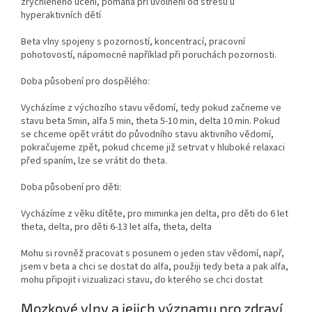
zrychleného učení, pomáhá při uvolnění od stresu u
hyperaktivních dětí
Beta vlny spojeny s pozorností, koncentrací, pracovní
pohotovostí, nápomocné například při poruchách pozornosti.
Doba působení pro dospělého:
Vycházíme z výchozího stavu vědomí, tedy pokud začneme ve
stavu beta 5min, alfa 5 min, theta 5-10 min, delta 10 min. Pokud
se chceme opět vrátit do původního stavu aktivního vědomí,
pokračujeme zpět, pokud chceme již setrvat v hluboké relaxaci
před spaním, lze se vrátit do theta.
Doba působení pro děti:
Vycházíme z věku dítěte, pro miminka jen delta, pro děti do 6 let
theta, delta, pro děti 6-13 let alfa, theta, delta
Mohu si rovněž pracovat s posunem o jeden stav vědomí, např,
jsem v beta a chci se dostat do alfa, použiji tedy beta a pak alfa,
mohu připojit i vizualizaci stavu, do kterého se chci dostat
Mozkové vlny a jejich významu pro zdraví