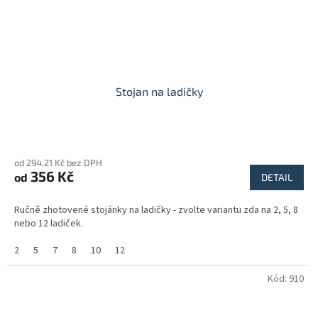
Stojan na ladičky
od 294,21 Kč bez DPH
356 Kč
od
DETAIL
Ručně zhotovené stojánky na ladičky - zvolte variantu zda na 2, 5, 8
nebo 12 ladiček.
2
5
7
8
10
12
Kód:
910