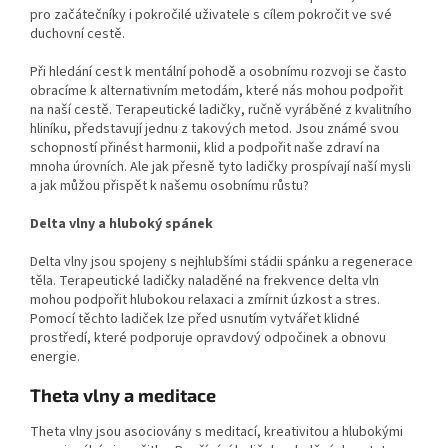
pro začátečníky i pokročilé uživatele s cílem pokročit ve své
duchovní cestě.
Při hledání cest k mentální pohodě a osobnímu rozvoji se často
obracíme k alternativním metodám, které nás mohou podpořit
na naší cestě. Terapeutické ladičky, ručně vyráběné z kvalitního
hliníku, představují jednu z takových metod. Jsou známé svou
schopností přinést harmonii, klid a podpořit naše zdraví na
mnoha úrovních. Ale jak přesně tyto ladičky prospívají naší mysli
a jak můžou přispět k našemu osobnímu růstu?
Delta vlny a hluboký spánek
Delta vlny jsou spojeny s nejhlubšími stádii spánku a regenerace
těla. Terapeutické ladičky naladěné na frekvence delta vln
mohou podpořit hlubokou relaxaci a zmírnit úzkost a stres.
Pomocí těchto ladiček lze před usnutím vytvářet klidné
prostředí, které podporuje opravdový odpočinek a obnovu
energie.
Theta vlny a meditace
Theta vlny jsou asociovány s meditací, kreativitou a hlubokými