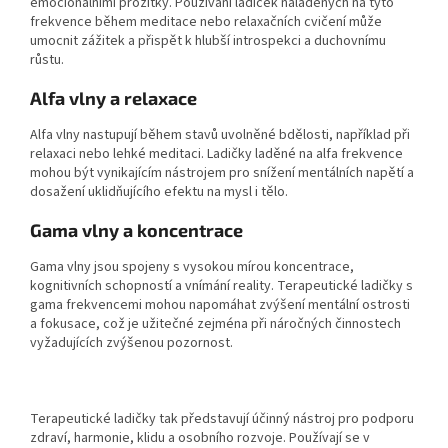
emocionálními prožitky. Používání ladiček naladěných na tyto
frekvence během meditace nebo relaxačních cvičení může
umocnit zážitek a přispět k hlubší introspekci a duchovnímu
růstu.
Alfa vlny a relaxace
Alfa vlny nastupují během stavů uvolněné bdělosti, například při
relaxaci nebo lehké meditaci. Ladičky laděné na alfa frekvence
mohou být vynikajícím nástrojem pro snížení mentálních napětí a
dosažení uklidňujícího efektu na mysl i tělo.
Gama vlny a koncentrace
Gama vlny jsou spojeny s vysokou mírou koncentrace,
kognitivních schopností a vnímání reality. Terapeutické ladičky s
gama frekvencemi mohou napomáhat zvýšení mentální ostrosti
a fokusace, což je užitečné zejména při náročných činnostech
vyžadujících zvýšenou pozornost.
Terapeutické ladičky tak představují účinný nástroj pro podporu
zdraví, harmonie, klidu a osobního rozvoje. Používají se v