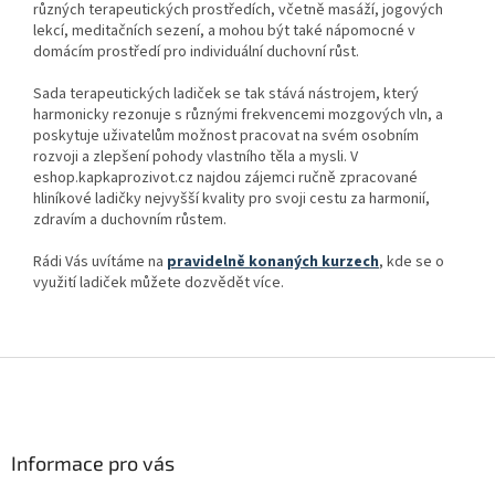
různých terapeutických prostředích, včetně masáží, jogových
lekcí, meditačních sezení, a mohou být také nápomocné v
domácím prostředí pro individuální duchovní růst.
Sada terapeutických ladiček se tak stává nástrojem, který
harmonicky rezonuje s různými frekvencemi mozgových vln, a
poskytuje uživatelům možnost pracovat na svém osobním
rozvoji a zlepšení pohody vlastního těla a mysli. V
eshop.kapkaprozivot.cz najdou zájemci ručně zpracované
hliníkové ladičky nejvyšší kvality pro svoji cestu za harmonií,
zdravím a duchovním růstem.
Rádi Vás uvítáme na
pravidelně konaných kurzech
, kde se o
využití ladiček můžete dozvědět více.
Z
á
p
a
Informace pro vás
t
í