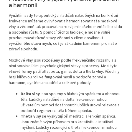
a harmonii
Využitím sady terapeutických ladiček naladěných na konkrétní
frekvence můžeme ovlivňovat a harmonizovat naše mozkové
vlny a vědomě tak pracovat na rozvíjení našeho mentálního klidu
a osobního růstu. S pomocí těchto ladiček je možné volně
prozkoumávat různé stavy vědomí s cílem dosáhnout
vyváženého stavu mysli, což je základním kamenem pro naše
zdraví a pohodu.
Mozkové vlny jsou rozděleny podle frekvenčního rozsahu a s
nimi souvisejícími psychologickými stavy a procesy. Mezi tyto
vlnové formy patří alfa, beta, gama, delta a theta vlny. Všechny
hrají klíčovou roli ve fungování mysli a podpoře zdraví a
harmonie, systému naladění a celkové pohody.
Delta vlny
jsou spojeny s hlubokým spánkem a obnovou
těla. Ladičky naladěné na delta frekvence mohou
uživatelům pomoci dosáhnout hlubších úrovní relaxace a
podpořit regeneraci těla během spánku.
Theta vlny
se vyskytují při meditaci a lehkém spánku.
Jsou známé svým přínosem pro kreativitu a intuitivní
myšlení. Ladičky rezonující s theta frekvencemi mohou