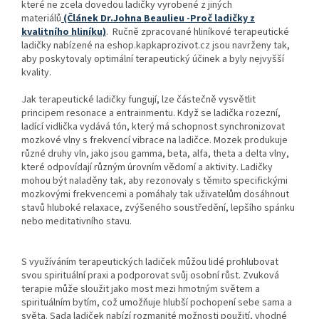
které ne zcela dovedou ladičky vyrobené z jiných
materiálů
(Článek Dr.Johna Beaulieu -Proč ladičky z
kvalitního hliníku)
. Ručně zpracované hliníkové terapeutické
ladičky nabízené na eshop.kapkaprozivot.cz jsou navrženy tak,
aby poskytovaly optimální terapeutický účinek a byly nejvyšší
kvality.
Jak terapeutické ladičky fungují, lze částečně vysvětlit
principem resonace a entrainmentu. Když se ladička rozezní,
ladící vidlička vydává tón, který má schopnost synchronizovat
mozkové vlny s frekvencí vibrace na ladičce. Mozek produkuje
různé druhy vln, jako jsou gamma, beta, alfa, theta a delta vlny,
které odpovídají různým úrovním vědomí a aktivity. Ladičky
mohou být naladěny tak, aby rezonovaly s těmito specifickými
mozkovými frekvencemi a pomáhaly tak uživatelům dosáhnout
stavů hluboké relaxace, zvýšeného soustředění, lepšího spánku
nebo meditativního stavu.
S využíváním terapeutických ladiček můžou lidé prohlubovat
svou spirituální praxi a podporovat svůj osobní růst. Zvuková
terapie může sloužit jako most mezi hmotným světem a
spirituálním bytím, což umožňuje hlubší pochopení sebe sama a
světa. Sada ladiček nabízí rozmanité možnosti použití, vhodné