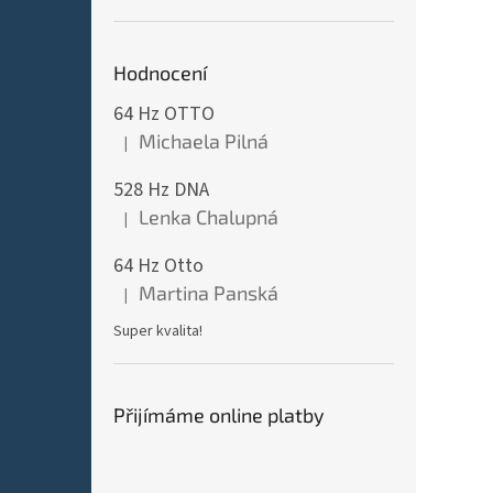
Hodnocení
64 Hz OTTO
Michaela Pilná
|
Hodnocení produktu je 5 z 5 hvězdiček.
528 Hz DNA
Lenka Chalupná
|
Hodnocení produktu je 5 z 5 hvězdiček.
64 Hz Otto
Martina Panská
|
Hodnocení produktu je 5 z 5 hvězdiček.
Super kvalita!
Přijímáme online platby