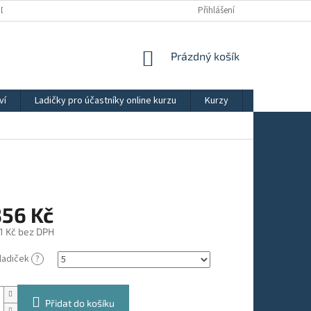
ÚDAJŮ
OBCHODNÍ PODMÍNKY
REKLAMAČNÍ ŘÁD
Přihlášení
NÁKUPNÍ
Prázdný košík
KOŠÍK
ví
Ladičky pro účastníky online kurzu
Kurzy
Výběry ladič
356 Kč
1 Kč
bez DPH
 ladiček
?
Přidat do košíku