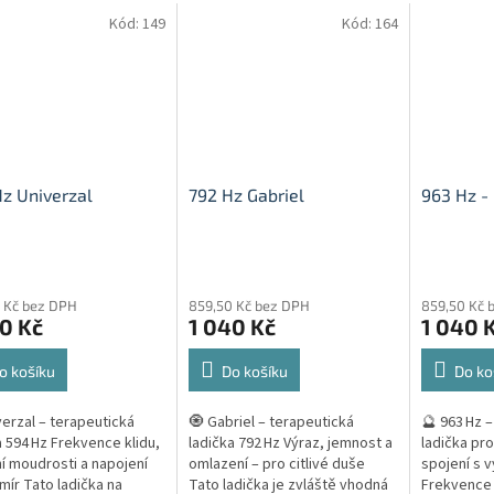
Kód:
149
Kód:
164
z Univerzal
792 Hz Gabriel
963 Hz - 
rné
Průměrné
cení
hodnocení
 Kč bez DPH
859,50 Kč bez DPH
859,50 Kč 
ktu
produktu
0 Kč
1 040 Kč
1 040 
je
5,0
z
o košíku
Do košíku
Do ko
5
ček.
hvězdiček.
verzal – terapeutická
🧿 Gabriel – terapeutická
🔮 963 Hz –
a 594 Hz Frekvence klidu,
ladička 792 Hz Výraz, jemnost a
ladička pro
í moudrosti a napojení
omlazení – pro citlivé duše
spojení s 
mír Tato ladička na
Tato ladička je zvláště vhodná
Frekvence