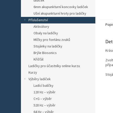
ladiček
frekve
6mm akupunkturní koncovky ladiček
tří zák
Ušní akupunkturní hroty pro ladičky
Příslušenství
Popi
Aktivátory
Obaly na ladičky
Míčky pro fontánu zvuků
Det
Stojánky na ladičky
Krás
Brýle Biosonics
Křišťál
Zvolt
příp
Ladičky pro účastníky online kurzu
Kurzy
Stoj
Výběry ladiček
Ladící balíčky
128 Hz – výběr
C+G – výběr
528 Hz – výběr
64 Hz – výběr