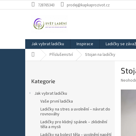
Přejít
728765343
prodej@kapkaprozivot.cz
na
obsah
Jak vybrat ladičku
Inspirace
Ladičky se záva
Domů
Příslušenství
Stojan na ladičky
P
Stoj
o
Přeskočit
s
Průměr
Neohod
Kategorie
kategorie
t
hodnoce
r
produkt
Jak vybrat ladičku
a
je
Vaše první ladička
0,0
n
z
Ladičky na stres a uvolnění – návrat do
n
rovnováhy
5
í
hvězdič
Ladičky pro klidný spánek – zklidnění
p
těla a mysli
a
Ladičky na bolest těla – uvolnění napětí