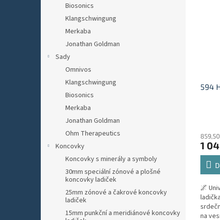
Biosonics
Klangschwingung
Merkaba
Jonathan Goldman
Sady
Omnivos
Klangschwingung
594 H
Biosonics
Merkaba
Průmě
Jonathan Goldman
hodno
Ohm Therapeutics
859,50
produ
1 04
Koncovky
je
5,0
Koncovky s minerály a symboly
z
D
30mm speciální zónové a plošné
5
koncovky ladiček
hvězdi
🌌 Uni
25mm zónové a čakrové koncovky
ladičk
ladiček
srdečn
15mm punkční a meridiánové koncovky
na ves