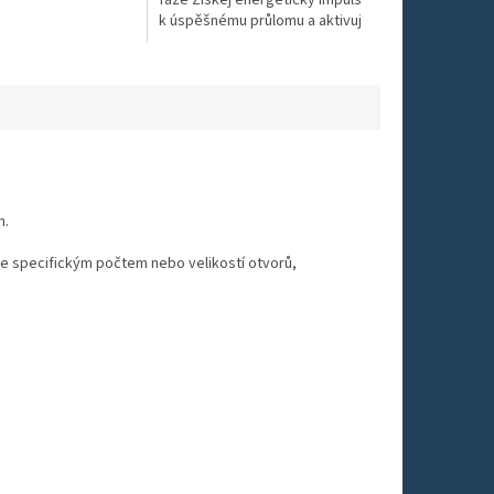
lubokého klidu
k úspěšnému průlomu a aktivuj
 Hz je laděna na
energii v libovolném bodě těla
.
Ladička 999 Hz z e...
h.
n se specifickým počtem nebo velikostí otvorů,