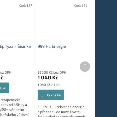
Kód:
137
Kód:
161
Epifýza - Šišinka
999 Hz Energie
Další
produkt
bez DPH
859,50 Kč bez DPH
Kč
1 040 Kč
Měrná
1 040 Kč / 1 ks
šíku
cena:
Do košíku
 terapeutická
 aktivaci šišinky a
✨ 999 Hz – Frekvence energie
vyšším vědomím
a přechodu do nové životní
 božského vědomí,
fáze Získej energetický impuls