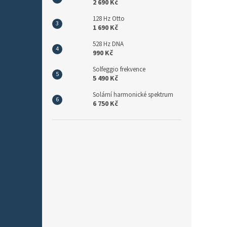
2 690 Kč
128 Hz Otto
1 690 Kč
528 Hz DNA
990 Kč
Solfeggio frekvence
5 490 Kč
Solární harmonické spektrum
6 750 Kč