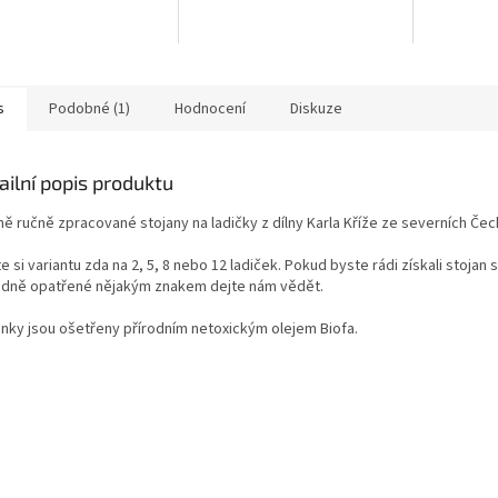
nci 594 Hz je jednou ze
pro citlivé povahy: pomáhá
vhledů a h
ladních DNA ladiček...
odblokovat energetické bloky
Ladička 963
v...
frekvenci,..
s
Podobné (1)
Hodnocení
Diskuze
ailní popis produktu
ně ručně zpracované stojany na ladičky z dílny Karla Kříže ze severních Čec
e si variantu zda na 2, 5, 8 nebo 12 ladiček. Pokud byste rádi získali stoja
adně opatřené nějakým znakem dejte nám vědět.
ánky jsou ošetřeny přírodním netoxickým olejem Biofa.