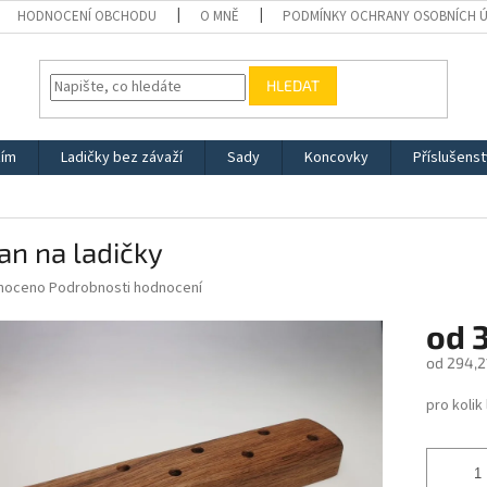
HODNOCENÍ OBCHODU
O MNĚ
PODMÍNKY OCHRANY OSOBNÍCH 
HLEDAT
žím
Ladičky bez závaží
Sady
Koncovky
Příslušenst
an na ladičky
né
noceno
Podrobnosti hodnocení
ní
od
u
od
294,2
Měrná
pro kolik
cena:
ek.