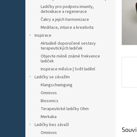
n
Ladičky pro podporu imunity,
e
detoxikace a regenerace
l
Čakry a jejich harmonizace
Meditace, intuice a kreativita
Inspirace
Aktuálně doporučené sestavy
terapeutických ladiček
Objevte méně známé frekvence
ladiček
Inspirace měsíce | Svět ladění
Ladičky se závažím
Klangschwingung
Omnivos
Biosonics
Terapeutické ladičky Ohm
Merkaba
Ladičky bez závaží
Souvi
Omnivos