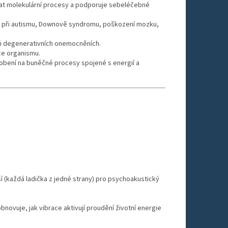
vat molekulární procesy a podporuje sebeléčebné
 při autismu, Downově syndromu, poškození mozku,
i degenerativních onemocněních.
ce organismu.
obení na buněčné procesy spojené s energií a
ší (každá ladička z jedné strany) pro psychoakustický
bnovuje, jak vibrace aktivují proudění životní energie