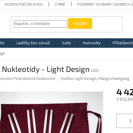
HODNOCENÍ OBCHODU
O MNĚ
PODMÍNKY OCHRANY OSOBNÍCH 
HLEDAT
žím
Ladičky bez závaží
Sady
Koncovky
Příslušenst
ign
Nukleotidy - Light Design
1025
né
noceno
Podrobnosti hodnocení
Značka:
Light Design, Klangschwingung
ní
4 4
u
3 652,89
Měrná
cena:
ek.