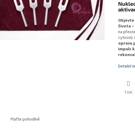
Nukleo
aktiva
Objevte 
života –
na přesné
cytosin).
opravu p
impuls k
rekonval
Detailní 
TISK
Plaťte pohodlně