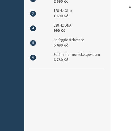
2 690 Kč
128 Hz Otto
1 690 Kč
528 Hz DNA
990 Kč
Solfeggio frekvence
5 490 Kč
Solární harmonické spektrum
6 750 Kč