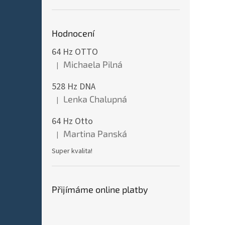
Hodnocení
64 Hz OTTO
Michaela Pilná
|
Hodnocení produktu je 5 z 5 hvězdiček.
528 Hz DNA
Lenka Chalupná
|
Hodnocení produktu je 5 z 5 hvězdiček.
64 Hz Otto
Martina Panská
|
Hodnocení produktu je 5 z 5 hvězdiček.
Super kvalita!
Přijímáme online platby