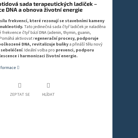
tidová sada terapeutických ladiček –
ce DNA a obnova životní energie
sílu frekvencí, které rezonují se stavebními kameny
 nukleotidy.
Tato jedinečná sada čtyř ladiček je naladěna
 frekvence čtyř bází DNA (adenin, thymin, guanin,
 Pomáhá aktivovat r
egenerační procesy, podporuje
oškozené DNA, revitalizuje buňky
a přináší tělu nový
 sebeléčení
. Ideální volba pro
prevenci, podporu
escence i harmonizaci životní energie.
informace
ZEPTAT SE
HLÍDAT