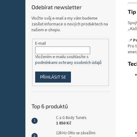
Odebírat newsletter
Tip
Vložte svůj e-mail a my vám budeme
Spojt
zasílat informace o nových produktech na
„Každ
našem e-shopu.
📌
P
E-mail
Pro t
ener
Vložením e-mailu souhlasíte s
podmínkami ochrany osobních údajů
Tec
PŘIHLÁSIT SE
Top 6 produktů
C a G Body Tuners
1 850 Kč
128 Hz Otto se závažími