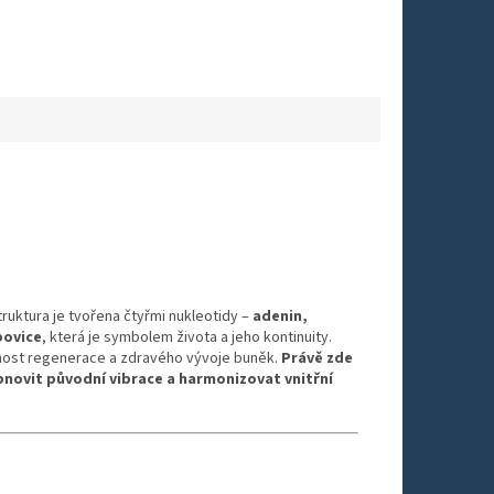
ruktura je tvořena čtyřmi nukleotidy –
adenin,
bovice
, která je symbolem života a jeho kontinuity.
pnost regenerace a zdravého vývoje buněk.
Právě zde
novit původní vibrace a harmonizovat vnitřní