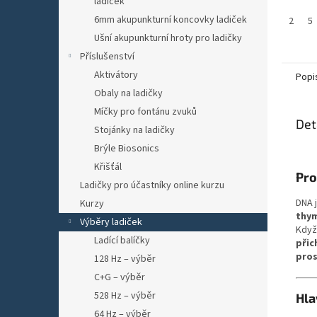
ladiček
6mm akupunkturní koncovky ladiček
2
5
Ušní akupunkturní hroty pro ladičky
Příslušenství
Aktivátory
Popi
Obaly na ladičky
Míčky pro fontánu zvuků
Det
Stojánky na ladičky
Brýle Biosonics
Křišťál
Pro
Ladičky pro účastníky online kurzu
DNA 
Kurzy
thym
Výběry ladiček
Když
Ladící balíčky
přic
pros
128 Hz – výběr
C+G – výběr
528 Hz – výběr
Hla
64 Hz – výběr