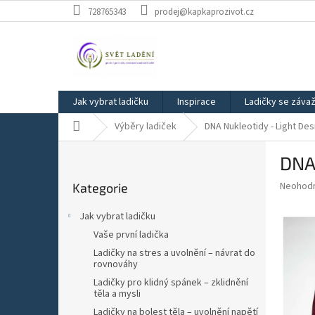
Přejít
728765343
prodej@kapkaprozivot.cz
na
obsah
Jak vybrat ladičku
Inspirace
Ladičky se záva
Domů
Výběry ladiček
DNA Nukleotidy - Light Des
P
DNA 
o
Přeskočit
s
Průměr
Neohod
Kategorie
kategorie
t
hodnoce
r
produkt
Jak vybrat ladičku
a
je
Vaše první ladička
0,0
n
z
Ladičky na stres a uvolnění – návrat do
n
rovnováhy
5
í
hvězdič
Ladičky pro klidný spánek – zklidnění
p
těla a mysli
a
Ladičky na bolest těla – uvolnění napětí