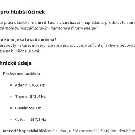
 pro hlubší účinek
e práci s ladičkami s
meditací
a
vizualizací
– například si představte spir
á moje buňka září zdravím, harmonií a životní energií.“
ro koho je tato sada určena?
erapeuty, lékaře, maséry, ale i pro jednotlivce, kteří chtějí aktivně pečo
gie na buněčné úrovni.
hnické údaje
Frekvence ladiček:
Adenin:
545,6 Hz
Thymin:
543,4 Hz
Guanin:
550 Hz
Cytosin:
537,8 Hz
Materiál:
speciální hliníková slitina , ruční zpracování, čistý tón, dlouhá 