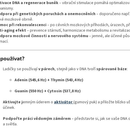
tivace DNA a regenerace buněk
– vibrační stimulace pomáhá optimalizo
anismy.
dpora při genetických poruchách a onemocněních
– doporučeno např.
ké mozkové obrně.
moc při rekonvalescenci
– po cévních mozkových příhodách, úrazech, př
ti-aging efekt
– prevence stárnutí, harmonizace metabolismu a revitaliza
dpora mozkové činnosti a nervového systému
– jemné, ale účinné půs
mací.
 používat?
Ladičky se používají
v párech
, stejně jako v DNA tvoří
spárované báze
:
Adenin (545,6 Hz) + Thymin (543,4 Hz)
Guanin (550 Hz) + Cytosin (537,8 Hz)
Aktivujte j
emným úderem o
aktivátor
(gumový puk) a přiložte blízko u
účinek.
Podpořte práci vědomým záměrem
– představte si, jak se vaše DNA o
a světla.