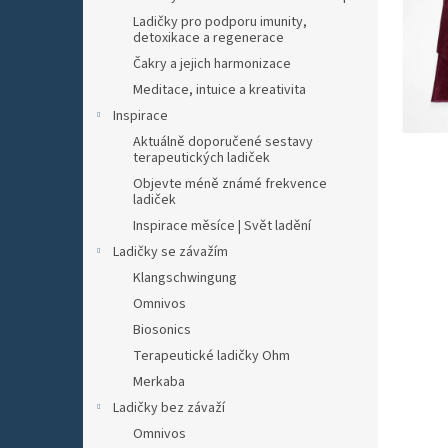
n
Ladičky pro podporu imunity,
e
detoxikace a regenerace
l
Čakry a jejich harmonizace
Meditace, intuice a kreativita
Inspirace
Aktuálně doporučené sestavy
terapeutických ladiček
Objevte méně známé frekvence
ladiček
Inspirace měsíce | Svět ladění
Ladičky se závažím
Klangschwingung
Omnivos
Biosonics
Terapeutické ladičky Ohm
Merkaba
Ladičky bez závaží
Omnivos