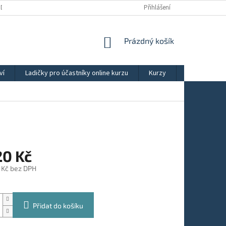
ÚDAJŮ
OBCHODNÍ PODMÍNKY
REKLAMAČNÍ ŘÁD
Přihlášení
NÁKUPNÍ
Prázdný košík
KOŠÍK
ví
Ladičky pro účastníky online kurzu
Kurzy
Výběry ladič
20 Kč
 Kč bez DPH
Přidat do košíku