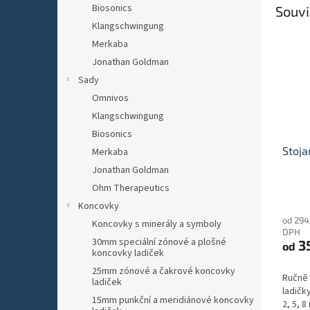
Biosonics
Souvi
Klangschwingung
Merkaba
Jonathan Goldman
Sady
Omnivos
Klangschwingung
Biosonics
Stoja
Merkaba
Jonathan Goldman
Ohm Therapeutics
Koncovky
od 294
Koncovky s minerály a symboly
DPH
30mm speciální zónové a plošné
3
od
koncovky ladiček
25mm zónové a čakrové koncovky
Ručně 
ladiček
ladičk
15mm punkční a meridiánové koncovky
2, 5, 