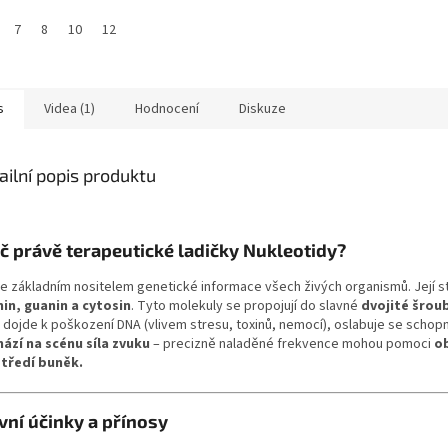
7
8
10
12
s
Videa (1)
Hodnocení
Diskuze
ailní popis produktu
č právě terapeutické ladičky Nukleotidy?
je základním nositelem genetické informace všech živých organismů. Její st
in, guanin a cytosin
. Tyto molekuly se propojují do slavné
dvojité šrou
 dojde k poškození DNA (vlivem stresu, toxinů, nemocí), oslabuje se scho
hází na scénu síla zvuku
– precizně naladěné frekvence mohou pomoci
ob
tředí buněk.
vní účinky a přínosy