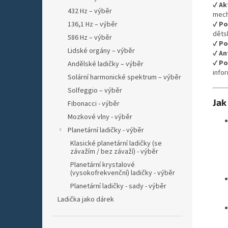
✔
Ak
432 Hz – výběr
mech
✔
Po
136,1 Hz – výběr
děts
586 Hz – výběr
✔
Po
Lidské orgány – výběr
✔
An
✔
Po
Andělské ladičky – výběr
infor
Solární harmonické spektrum – výběr
Solfeggio – výběr
Jak
Fibonacci - výběr
Mozkové vlny - výběr
Planetární ladičky - výběr
Klasické planetární ladičky (se
závažím / bez závaží) - výběr
Planetární krystalové
(vysokofrekvenční) ladičky - výběr
Planetární ladičky - sady - výběr
Ladička jako dárek