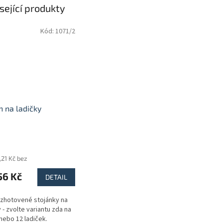
sející produkty
Kód:
1071/2
n na ladičky
,21 Kč bez
56 Kč
DETAIL
zhotovené stojánky na
y - zvolte variantu zda na
8 nebo 12 ladiček.