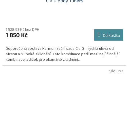
C a G Body Tuners
Průměrné
hodnocení
1 528,93 Kč bez DPH
produktu
1 850 Kč
je
Do košíku
5,0
z
Doporučená sestava Harmonizační sada C a G – rychlá úleva od
5
stresu a hluboké zklidnění. Tato kombinace patří mezi nejúčinnější
hvězdiček.
kombinace ladiček pro okamžité zklidnění...
Kód:
257