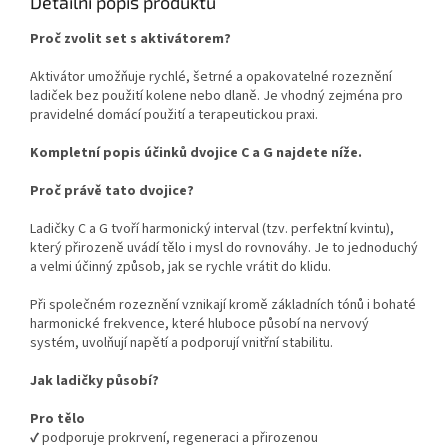
Detailní popis produktu
Proč zvolit set s aktivátorem?
Aktivátor umožňuje rychlé, šetrné a opakovatelné rozeznění
ladiček bez použití kolene nebo dlaně. Je vhodný zejména pro
pravidelné domácí použití a terapeutickou praxi.
Kompletní popis účinků dvojice C a G najdete níže.
Proč právě tato dvojice?
Ladičky C a G tvoří harmonický interval (tzv. perfektní kvintu),
který přirozeně uvádí tělo i mysl do rovnováhy. Je to jednoduchý
a velmi účinný způsob, jak se rychle vrátit do klidu.
Při společném rozeznění vznikají kromě základních tónů i bohaté
harmonické frekvence, které hluboce působí na nervový
systém, uvolňují napětí a podporují vnitřní stabilitu.
Jak ladičky působí?
Pro tělo
✔ podporuje prokrvení, regeneraci a přirozenou