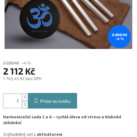
2 200 Kč
–4 %
2 200 Kč
–4 %
2 112 Kč
1 745,45 Kč bez DPH
Měrná
cena:
Přidat do košíku
Harmonizační sada C a G – rychlá úleva od stresu a hluboké
zklidnění
Zvýhodněný set s
aktivátorem
.