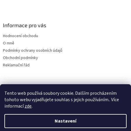
á
p
a
Informace pro vás
t
í
Hodnocení obchodu
O mně
Podmínky ochrany osobních údajů
Obchodní podmínky
Reklamační řád
Tento web používá soubory cookie. Dalším procházením
tohoto webu vyjadřujete souhlas s jejich používáním.. Více
informací
zde
.
Vytvořil Shoptet
Nastavení