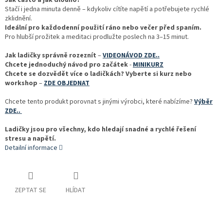
Jak často a jak dlouho?
Stačí i jedna minuta denně – kdykoliv cítíte napětí a potřebujete rychlé
zklidnění.
Ideální pro každodenní použití ráno nebo večer před spaním.
Pro hlubší prožitek a meditaci prodlužte poslech na 3–15 minut.
Jak ladičky správně rozeznít
–
VIDEONÁVOD ZDE..
Chcete jednoduchý návod pro začátek
-
MINIKURZ
Chcete se dozvědět více o ladičkách? Vyberte si kurz nebo
workshop
–
ZDE OBJEDNAT
Chcete tento produkt porovnat s jinými výrobci, které nabízíme?
Výběr
ZDE..
Ladičky jsou pro všechny, kdo hledají snadné a rychlé řešení
stresu a napětí.
Detailní informace
ZEPTAT SE
HLÍDAT