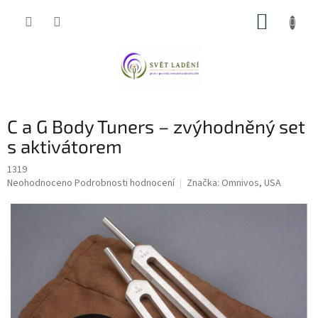
Přejít
NÁKUP
na
obsah
KOŠÍK
C a G Body Tuners – zvýhodněný set
s aktivátorem
1319
Průměrné
Neohodnoceno
Podrobnosti hodnocení
Značka:
Omnivos, USA
hodnocení
produktu
je
0,0
z
5
hvězdiček.