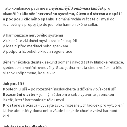
Tato kombinace patří mezi
nejúčinnější kombinaci ladiček
pro
okamžité
zklidnění nervového systému, úlevu od stresu a napětí
a podporu klidného spánku
. Pomáhá rychle vrátit tělo i mysl do
rovnováhy a propojit je do jednoho harmonického celku.
✔ harmonizace nervového systému
✔ okamžité zklidnění mysli a uvolnění napětí
✔ ideální před meditací nebo spánkem
✔ podpora hlubokého klidu a regenerace
Během několika desítek sekund pomáhá navodit stav hluboké relaxace,
sjednocení a vnitřní rovnováhy. Stačí jedna minuta ráno a večer – a tělo
si znovu připomene, kde je klid.
Jak použít?
Poslech u uší –
po rozeznění naslouchejte ladičkám v blízkosti uší.
Rozeznění o sebe –
jemným úderem o sebe vytvoříte „sonickou
lázeň“, která harmonizuje tělo i mysl.
Prostorová očista -
využijte zvuku rozeznělých ladiček pro vytvoření
klidné atmosféry doma nebo všude tam, kde chcete vnést harmonii a
klid.