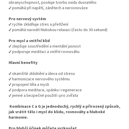
obranyschopnost, posiluje tvorbu oxidu dusnatého
✔ pomáhá při napětí, zánětech a nerovnováze
Pro nervový systém
✔ rychle zklidňuje stres a přetížení
✔ pomáhá navodit hlubokou relaxaci (často do 30 sekund)
Pro mysl a vnitřní klid
✔ zlepšuje soustředění a mentální jasnost
✔ podporuje meditaci a vnitřní rovnováhu
Hlavní benefity
✔ okamžité zklidnění a úleva od stresu
✔ harmonizace nervového systému
✔ propojení těla a mysli
✔ podpora meditace, spánku i regenerace
✔ jemné a bezpečné použití i pro zvířata
Kombinace C a G je jednoduchý, rychlý a přirozený způsob,
jak vrátit tělo i mysl do klidu, rovnováhy a hluboké
harmonie.
Pro hlubší účinek můžete vyzkoušet