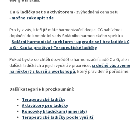
energie křišťálu.
C a G ladičky set s aktivátorem
- zvýhodněná cena setu
-
možno zakoupit zde
Pro ty z vás, kteří již máte harmonizační dvojici CG nabízíme i
doplnění do kompletní sady Solárního harmonického spektra
-
Solární harmonické spekturm - upgrade set bez ladiček C
a G - Kapka pro život-Terapeutické ladičky
Pokud byste se chtěli dozvědět o harmonizační sadě C a G, ale i
dalších ladičkách a jejich využití v praxi více,
srdečně vás zveme
na některý z kurzů a workshopů
, který pravidelně pořádáme.
Další kategorie k prozkoumání:
Terapeutické ladičky
Aktivátory pro ladičky
Koncovky k ladičkám (minerály)
Terapeutické ladičky podle využití
Z