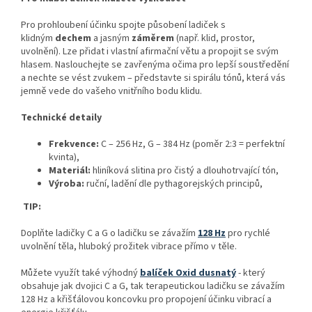
Pro prohloubení účinku spojte působení ladiček s
klidným
dechem
a jasným
záměrem
(např. klid, prostor,
uvolnění). Lze přidat i vlastní afirmační větu a propojit se svým
hlasem. Naslouchejte se zavřenýma očima pro lepší soustředění
a nechte se vést zvukem – představte si spirálu tónů, která vás
jemně vede do vašeho vnitřního bodu klidu.
Technické detaily
Frekvence:
C – 256 Hz, G – 384 Hz (poměr 2:3 = perfektní
kvinta),
Materiál:
hliníková slitina pro čistý a dlouhotrvající tón,
Výroba:
ruční, ladění dle pythagorejských principů,
TIP:
Doplňte ladičky C a G o ladičku se závažím
128 Hz
pro rychlé
uvolnění těla, hluboký prožitek vibrace přímo v těle.
Můžete využít také výhodný
balíček Oxid dusnatý
- který
obsahuje jak dvojici C a G, tak terapeutickou ladičku se závažím
128 Hz a křišťálovou koncovku pro propojení účinku vibrací a