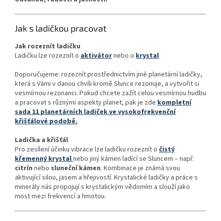
Jak s ladičkou pracovat
Jak rozeznít ladičku
Ladičku lze rozeznít o
aktivátor
nebo o
krystal
Doporučujeme: rozeznít prostřednictvím jiné planetární ladičky,
která s Vámi v danou chvíli kromě Slunce rezonuje, a vytvořit si
vesmírnou rezonanci. Pokud chcete zažít celou vesmírnou hudbu
a pracovat s různými aspekty planet, pak je zde
kompletní
sada 11 planetárních ladiček ve vysokofrekvenční
křišťálové podobě.
Ladička a křišťál
Pro zesílení účinku vibrace lze ladičku rozeznít o
čistý
křemenný krystal
nebo jiný kámen ladící se Sluncem – např.
citrín
nebo
sluneční kámen
. Kombinace je známá svou
aktivující silou, jasem a hřejivostí. Krystalické ladičky a práce s
minerály nás propojují s krystalickým vědomím a slouží jako
most mezi frekvencí a hmotou.