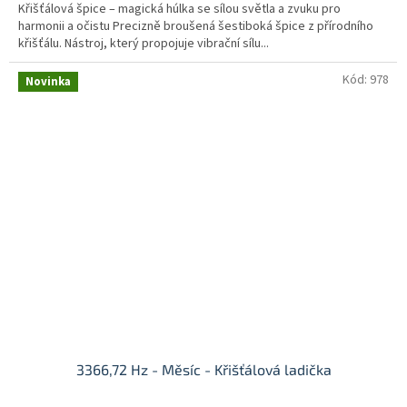
z
Křišťálová špice – magická húlka se sílou světla a zvuku pro
5
harmonii a očistu Precizně broušená šestiboká špice z přírodního
hvězdiček.
křišťálu. Nástroj, který propojuje vibrační sílu...
Kód:
978
Novinka
3366,72 Hz - Měsíc - Křišťálová ladička