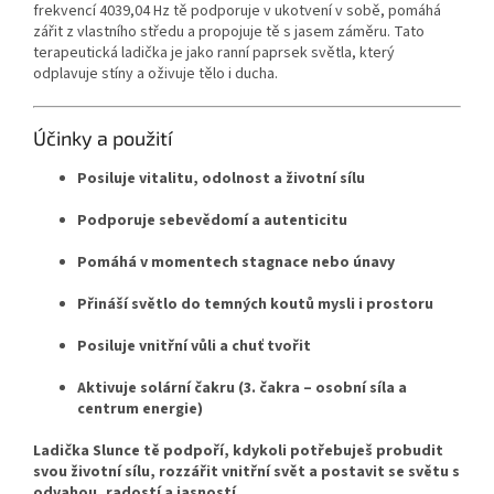
frekvencí 4039,04 Hz tě podporuje v ukotvení v sobě, pomáhá
zářit z vlastního středu a propojuje tě s jasem záměru. Tato
terapeutická ladička je jako ranní paprsek světla, který
odplavuje stíny a oživuje tělo i ducha.
Účinky a použití
Posiluje vitalitu, odolnost a životní sílu
Podporuje sebevědomí a autenticitu
Pomáhá v momentech stagnace nebo únavy
Přináší světlo do temných koutů mysli i prostoru
Posiluje vnitřní vůli a chuť tvořit
Aktivuje solární čakru (3. čakra – osobní síla a
centrum energie)
Ladička Slunce tě podpoří, kdykoli potřebuješ probudit
svou životní sílu, rozzářit vnitřní svět a postavit se světu s
odvahou, radostí a jasností.