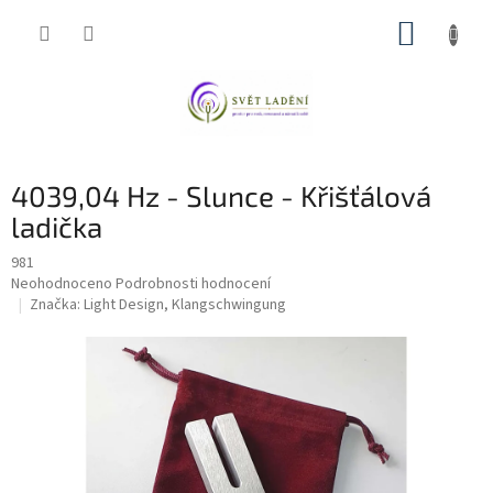
Přejít
NÁKUP
na
obsah
KOŠÍK
4039,04 Hz - Slunce - Křišťálová
ladička
981
Průměrné
Neohodnoceno
Podrobnosti hodnocení
hodnocení
Značka:
Light Design, Klangschwingung
produktu
je
0,0
z
5
hvězdiček.