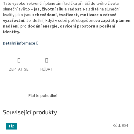
Tato vysokofrekvenční planetární ladička přináší do tvého života
sluneční světlo –
jas, životní sílu a radost
. Naladí tě na sluneční
kvality jako jsou
sebevědomí, tvořivost, motivace a zdravé
vyzařování.
Je ideální, když v sobě potřebuješ znovu
zapálit plamen
nadšen
í,
pro
dodání energie, osvícení prostoru a posílení
identity.
Detailní informace
ZEPTAT SE
HLÍDAT
Plaťte pohodlně
Související produkty
Kód:
954
Tip