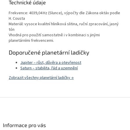
Technické údaje
Frekvence: 4039,04 Hz (Slunce), výpočty dle Zákona oktáv podle
H. Cousta
Materiál: vysoce kvalitní hliníková slitina, ruční zpracování, jasný
tón
Vhodná pro použití samostatně i v kombinaci s jinými
planetárními frekvencemi.
Doporučené planetární ladičky
Jupiter – růst, důvěra a otevřenost
Saturn – stabilita, řád a uzemnění
Zobrazit všechny planetární ladičky →
Z
á
p
a
Informace pro vás
t