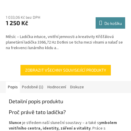
1 033,06 Kč bez DPH
1 250 Kč
Do košíku
Měsíc – Ladička intuice, vnitřní jemnosti a kreativity Křišťálová
planetární ladička 3366,72 Hz Dotkni se ticha mezi vlnami a nalaď se
na frekvenci lunárního klidu a...
ZOBRAZIT VŠECHNY SOUVISEJÍCÍ PRODUKTY
Popis
Podobné (1)
Hodnocení
Diskuze
Detailní popis produktu
Proč právě tato ladička?
Slunce
je středem naší sluneční soustavy – a také s
ymbolem
vnitřního centra, identity, záření a vitality
. Práce s