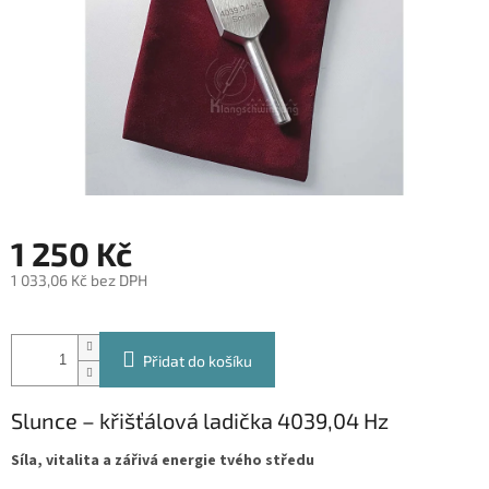
1 250 Kč
1 033,06 Kč bez DPH
Měrná
cena:
Přidat do košíku
Slunce – křišťálová ladička 4039,04 Hz
Síla, vitalita a zářivá energie tvého středu