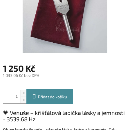
1 250 Kč
1 033,06 Kč bez DPH
Měrná
cena:
Přidat do košíku
💗 Venuše – křišťálová ladička lásky a jemnosti
- 3539,68 Hz
Objev kouzlo Venuše
–
planety lásky, krásy a harmonie.
Tato