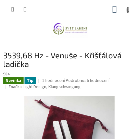
Přejít
NÁKUP
na
obsah
KOŠÍK
3539,68 Hz - Venuše - Křišťálová
ladička
984
Průměrné
1 hodnocení
Podrobnosti hodnocení
Novinka
Tip
hodnocení
Značka:
Light Design, Klangschwingung
produktu
je
5,0
z
5
hvězdiček.