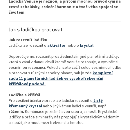
Ladička Venuše je něžnou, a přitom mocnou průvodkyní na
cestě sebelásky, srdeční harmonie a tvořivého spojení se
životem.
Jak s ladičkou pracovat
Jak rozeznít ladičku
Ladičku lze rozeznít o
aktivátor
nebo o
krystal
Doporučujeme: rozeznít prostřednictvím jiné planetární ladičky,
která s Vámi v danou chvíli kromě Venuše rezonuje, a vytvořit si
vesmírnou rezonanci. Pokud chcete zažít celou vesmírnou hudbu
a pracovat s různými aspekty planet, pak je zde
kompletní
sada 11 planetárních ladiček ve vysokofrekvenční
křišťálové podobě.
Ladička a křišťál
Pro zesílení účinku vibrace lze ladičku rozeznít o
čistý
křemenný krystal
nebo jiný kámen ladící s Venuší, např.
růženín.
Kombinace je známá svou silou a jasností. Krystalické
ladičky a práce s minerály nás propojují s krystalickým vědomím
a slouží jako most mezi frekvencí a hmotou.