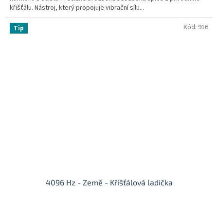
hvězdiček.
křišťálu. Nástroj, který propojuje vibrační sílu...
Kód:
916
Tip
4096 Hz - Země - Křišťálová ladička