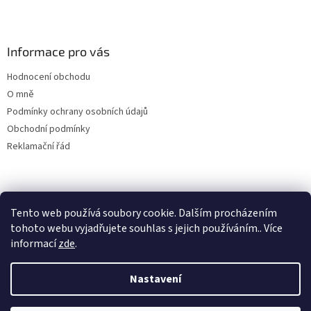
á
p
a
Informace pro vás
t
í
Hodnocení obchodu
O mně
Podmínky ochrany osobních údajů
Obchodní podmínky
Reklamační řád
Tento web používá soubory cookie. Dalším procházením
tohoto webu vyjadřujete souhlas s jejich používáním.. Více
informací
zde
.
Vytvořil Shoptet
Nastavení