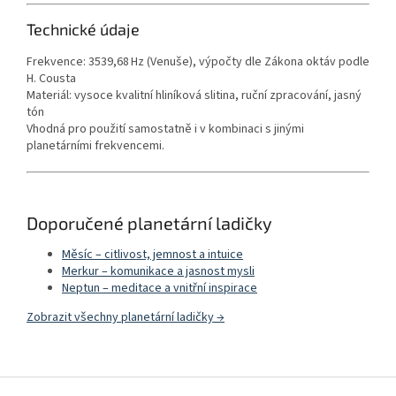
Technické údaje
Frekvence: 3539,68 Hz (Venuše), výpočty dle Zákona oktáv podle
H. Cousta
Materiál: vysoce kvalitní hliníková slitina, ruční zpracování, jasný
tón
Vhodná pro použití samostatně i v kombinaci s jinými
planetárními frekvencemi.
Doporučené planetární ladičky
Měsíc – citlivost, jemnost a intuice
Merkur – komunikace a jasnost mysli
Neptun – meditace a vnitřní inspirace
Zobrazit všechny planetární ladičky →
Z