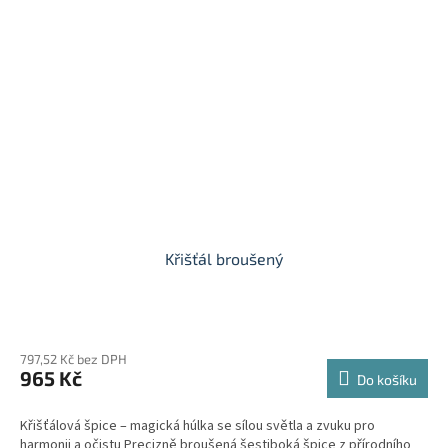
Křišťál broušený
Průměrné
hodnocení
797,52 Kč bez DPH
produktu
965 Kč
je
Do košíku
5,0
z
Křišťálová špice – magická húlka se sílou světla a zvuku pro
5
harmonii a očistu Precizně broušená šestiboká špice z přírodního