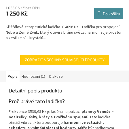
1 033,06 Kč bez DPH
1 250 Kč
Do košíku
Křišťálová terapeutická ladička C 4096 Hz – Ladička pro propojení
Nebe a Země Zvuk, který otevírá bránu světla, harmonizuje prostor
a zesiluje sílu krystalů....
ZOBRAZIT VŠECHNY SOUVISEJÍCÍ PRODUKTY
Popis
Hodnocení (1)
Diskuze
Detailní popis produktu
Proč právě tato ladička?
Frekvence 3539,68 Hz je laděna na pulzaci
planety Venuše –
nositelky lásky, krásy a tvořivého spojení.
Tato ladička
přináší vibraci, která podporuje
harmonii ve vztazích,
sebeúctu a vnímání vlastní hodnoty
. Může být nádherným