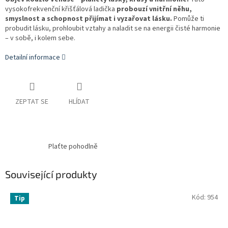
vysokofrekvenční křišťálová ladička
probouzí vnitřní něhu,
smyslnost a schopnost přijímat i vyzařovat lásku.
Pomůže ti
probudit lásku, prohloubit vztahy a naladit se na energii čisté harmonie
– v sobě, i kolem sebe.
Detailní informace
ZEPTAT SE
HLÍDAT
Plaťte pohodlně
Související produkty
Kód:
954
Tip