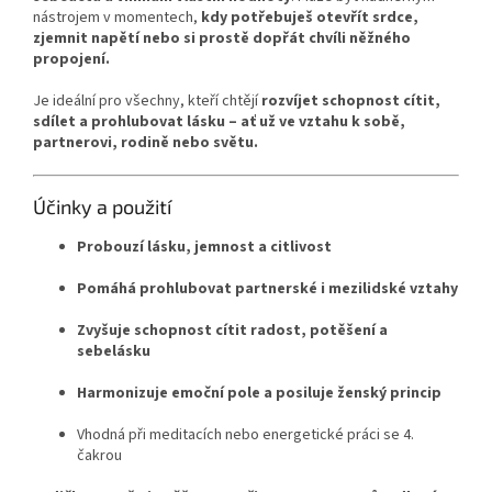
nástrojem v momentech,
kdy potřebuješ otevřít srdce,
zjemnit napětí nebo si prostě dopřát chvíli něžného
propojení.
Je ideální pro všechny, kteří chtějí
rozvíjet schopnost cítit,
sdílet a prohlubovat lásku – ať už ve vztahu k sobě,
partnerovi, rodině nebo světu.
Účinky a použití
Probouzí lásku, jemnost a citlivost
Pomáhá prohlubovat partnerské i mezilidské vztahy
Zvyšuje schopnost cítit radost, potěšení a
sebelásku
Harmonizuje emoční pole a posiluje ženský princip
Vhodná při meditacích nebo energetické práci se 4.
čakrou