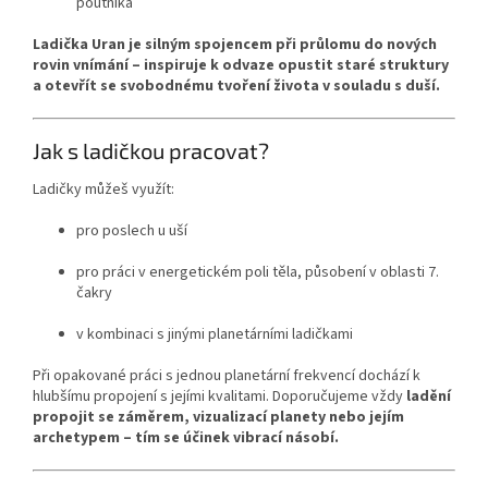
poutníka
Ladička Uran je silným spojencem při průlomu do nových
rovin vnímání – inspiruje k odvaze opustit staré struktury
a otevřít se svobodnému tvoření života v souladu s duší.
Jak s ladičkou pracovat?
Ladičky můžeš využít:
pro poslech u uší
pro práci v energetickém poli těla, působení v oblasti 7.
čakry
v kombinaci s jinými planetárními ladičkami
Při opakované práci s jednou planetární frekvencí dochází k
hlubšímu propojení s jejími kvalitami. Doporučujeme vždy
ladění
propojit se záměrem, vizualizací planety nebo jejím
archetypem – tím se účinek vibrací násobí.