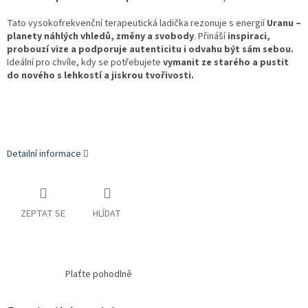
Tato vysokofrekvenční terapeutická ladička rezonuje s energií
Uranu –
planety náhlých vhledů, změny a svobody
. Přináší
inspiraci,
probouzí vize a podporuje autenticitu i odvahu být sám sebou.
Ideální pro chvíle, kdy se potřebujete
vymanit ze starého a pustit
do nového s lehkostí a jiskrou tvořivosti.
Detailní informace
ZEPTAT SE
HLÍDAT
Plaťte pohodlně