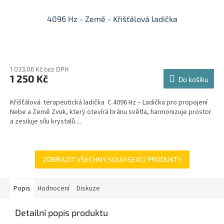
4096 Hz - Země - Křišťálová ladička
1 033,06 Kč bez DPH
1 250 Kč
Do košíku
Křišťálová terapeutická ladička C 4096 Hz – Ladička pro propojení
Nebe a Země Zvuk, který otevírá bránu světla, harmonizuje prostor
a zesiluje sílu krystalů....
ZOBRAZIT VŠECHNY SOUVISEJÍCÍ PRODUKTY
Popis
Hodnocení
Diskuze
Detailní popis produktu