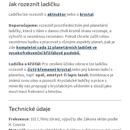
Jak rozeznít ladičku
Ladičku lze rozeznít o
aktivátor
nebo o
krystal
.
Doporučujeme:
rozeznít prostřednictvím jiné planetární
ladičky, která s Vámi v danou chvíli kromě Uranu rezonuje, a
vytvořit si vesmírnou rezonanci. Pokud chcete zažít celou
vesmírnou hudbu a pracovat s různými aspekty planet, pak je
zde
kompletní sada 11 planetárních ladiček ve
vysokofrekvenční křišťálové podobě.
Ladička a křišťál:
Pro zesílení účinku vibrace lze ladičku
rozeznít o
čistý křemenný krystal
nebo jiný kámen ladící s
planetou, např.
opál, ametyst či lapis lazuli.
Kombinace je
známá svou silou a jasností. Krystalické ladičky a práce s
minerály nás propojují s krystalickým vědomím a slouží jako
most mezi frekvencí a hmotou.
Technické údaje
Frekvence:
3317,76 Hz (Uran), výpočty dle Zákona oktáv podle
H. Cousta