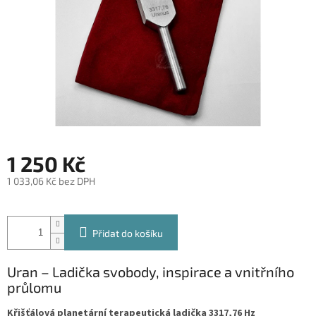
1 250 Kč
1 033,06 Kč bez DPH
Měrná
cena:
Přidat do košíku
Uran – Ladička svobody, inspirace a vnitřního
průlomu
Křišťálová planetární terapeutická ladička 3317,76 Hz