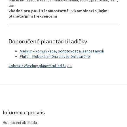
Materiál:
vysoce kvalitní hliníková slitina, ruční zpracování, jasný
tón
Vhodná pro použití samostatně i v kombinaci s jinými
planetárními frekvencemi
Doporučené planetární ladičky
Merkur – komunikace, pohotovost a jasnost mysli
Pluto – hluboká změna a uvolnění starého
Zobrazit všechny planetární ladičky →
Z
á
p
a
Informace pro vás
t
í
Hodnocení obchodu