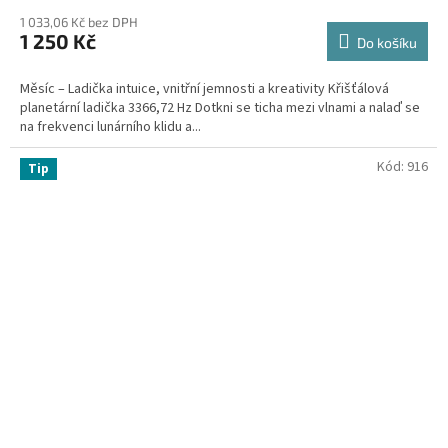
1 033,06 Kč bez DPH
1 250 Kč
Do košíku
Měsíc – Ladička intuice, vnitřní jemnosti a kreativity Křišťálová
planetární ladička 3366,72 Hz Dotkni se ticha mezi vlnami a nalaď se
na frekvenci lunárního klidu a...
Kód:
916
Tip