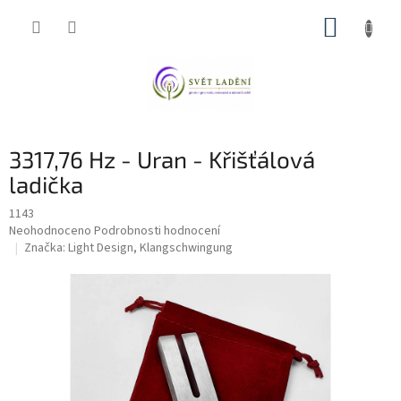
Přejít
NÁKUP
na
obsah
KOŠÍK
3317,76 Hz - Uran - Křišťálová
ladička
1143
Průměrné
Neohodnoceno
Podrobnosti hodnocení
hodnocení
Značka:
Light Design, Klangschwingung
produktu
je
0,0
z
5
hvězdiček.