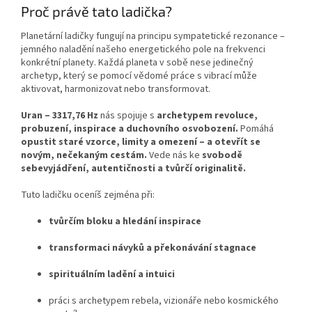
Proč právě tato ladička?
Planetární ladičky fungují na principu sympatetické rezonance –
jemného naladění našeho energetického pole na frekvenci
konkrétní planety. Každá planeta v sobě nese jedinečný
archetyp, který se pomocí vědomé práce s vibrací může
aktivovat, harmonizovat nebo transformovat.
Uran – 3317,76 Hz
nás spojuje s
archetypem revoluce,
probuzení, inspirace a duchovního osvobození.
Pomáhá
opustit staré vzorce, limity a omezení – a otevřít se
novým, nečekaným cestám.
Vede nás ke
svobodě
sebevyjádření, autentičnosti a tvůrčí originalitě.
Tuto ladičku oceníš zejména při:
tvůrčím bloku a hledání inspirace
transformaci návyků a překonávání stagnace
spirituálním ladění a intuici
práci s archetypem rebela, vizionáře nebo kosmického