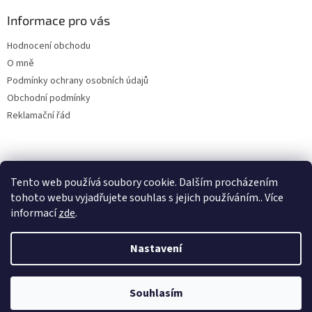
a
Informace pro vás
t
í
Hodnocení obchodu
O mně
Podmínky ochrany osobních údajů
Obchodní podmínky
Reklamační řád
Tento web používá soubory cookie. Dalším procházením
tohoto webu vyjadřujete souhlas s jejich používáním.. Více
informací
zde
.
Vytvořil Shoptet
Nastavení
Copyright 2026
Kapka pro život-Terapeutické ladičky
. Všechna
Souhlasím
práva vyhrazena.