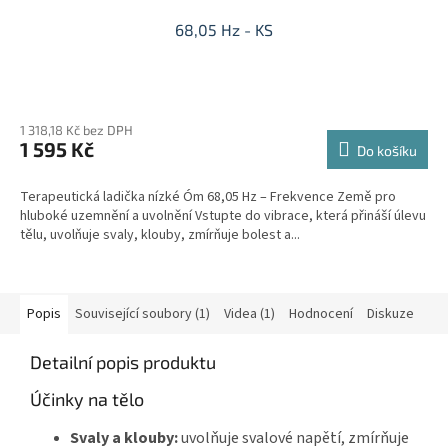
68,05 Hz - KS
1 318,18 Kč bez DPH
1 595 Kč
Do košíku
Terapeutická ladička nízké Óm 68,05 Hz – Frekvence Země pro
hluboké uzemnění a uvolnění Vstupte do vibrace, která přináší úlevu
tělu, uvolňuje svaly, klouby, zmírňuje bolest a...
Popis
Související soubory (1)
Videa (1)
Hodnocení
Diskuze
Detailní popis produktu
Účinky na tělo
Svaly a klouby:
uvolňuje svalové napětí, zmírňuje