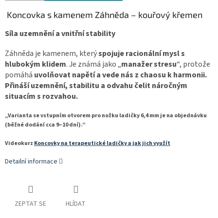
Koncovka s kamenem Záhněda – kouřový křemen
Síla uzemnění a vnitřní stability
Záhněda je kamenem, který
spojuje racionální mysl s
hlubokým klidem
. Je známá jako „
manažer stresu
“, protože
pomáhá
uvolňovat napětí a vede nás z chaosu k harmonii.
Přináší uzemnění, stabilitu a odvahu čelit náročným
situacím s rozvahou.
„Varianta se vstupním otvorem pro nožku ladičky 6,4 mm je na objednávku
(běžné dodání cca 9–10 dní).“
Videokurz
Koncovky na terapeutické ladičky a jak jich využít
Detailní informace
ZEPTAT SE
HLÍDAT