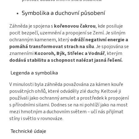
Symbolika a duchovní působení
Záhněda je spojena s
kořenovou čakrou
, kde posiluje
pocit bezpečí, uzemnění a propojení se Zemí. Je silným
ochranným kamenem, který
odráží negativní energie a
pomáhá transformovat strach na sílu
. Je spojována se
znameními
Kozoroh, Býk, Střelec a Vodnář
, kterým
dodává stabilitu a schopnost nalézat jasná řešení.
Legenda a symbolika
V minulosti byla záhněda považována za kámen kouře
posvátných ohňů, které odváděly zlé duchy. Keltové ji
používali jako ochranný amulet a prostředek k propojení
s přírodními silami. Dodnes se na ni pohlíží jako na most
mezi hmotným a duchovním světem – učí nás přijímat
stíny i světlo v rovnováze.
Technické údaje