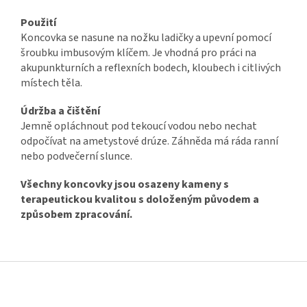
Použití
Koncovka se nasune na nožku ladičky a upevní pomocí
šroubku imbusovým klíčem. Je vhodná pro práci na
akupunkturních a reflexních bodech, kloubech i citlivých
místech těla.
Údržba a čištění
Jemně opláchnout pod tekoucí vodou nebo nechat
odpočívat na ametystové drúze. Záhněda má ráda ranní
nebo podvečerní slunce.
Všechny koncovky jsou osazeny kameny s
terapeutickou kvalitou s doloženým původem a
způsobem zpracování.
Z
á
p