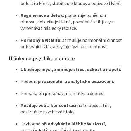
bolesti a křeče, stabilizuje klouby a pojivové tkáně.
Regenerace a detox:
podporuje buněčnou
obnovu, detoxikuje tkáně, pomáhá čistit jizvy a
vyrovnávat následky radiace.
Hormony a vitalita:
stimuluje hormonální činnost
pohlavních žláz a zvyšuje fyzickou odolnost.
Účinky na psychiku a emoce
Uklidňuje mysl, zmírňuje stres, úzkost a napětí.
Podporuje
racionální a analytické uvažování.
Pomáhá při překonávání smutku a depresí.
Posiluje vůli a koncentraci
na to podstatné,
odstraňuje psychické bloky.
Je vhodná
při odvykání a léčbě závislostí,
protože dodává vnitřní sílu a stabilitu.