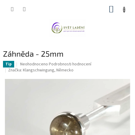
Přejít
NÁKUP
na
obsah
KOŠÍK
Záhněda - 25mm
Průměrné
Neohodnoceno
Podrobnosti hodnocení
Tip
hodnocení
Značka:
Klangschwingung, Německo
produktu
je
0,0
z
5
hvězdiček.