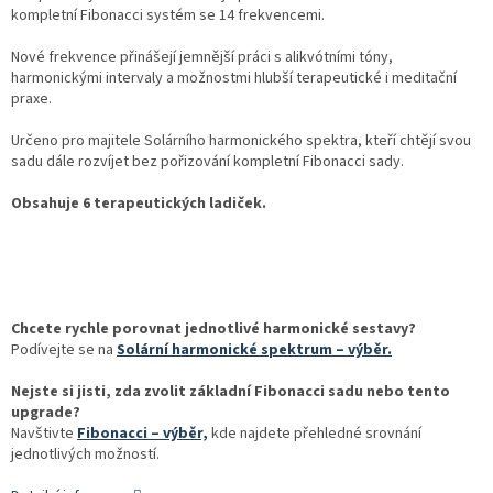
kompletní Fibonacci systém se 14 frekvencemi.
Nové frekvence přinášejí jemnější práci s alikvótními tóny,
harmonickými intervaly a možnostmi hlubší terapeutické i meditační
praxe.
Určeno pro majitele Solárního harmonického spektra, kteří chtějí svou
sadu dále rozvíjet bez pořizování kompletní Fibonacci sady.
Obsahuje 6 terapeutických ladiček.
Chcete rychle porovnat jednotlivé harmonické sestavy?
Podívejte se na
Solární harmonické spektrum – výběr.
Nejste si jisti, zda zvolit základní Fibonacci sadu nebo tento
upgrade?
Navštivte
Fibonacci – výběr,
kde najdete přehledné srovnání
jednotlivých možností.