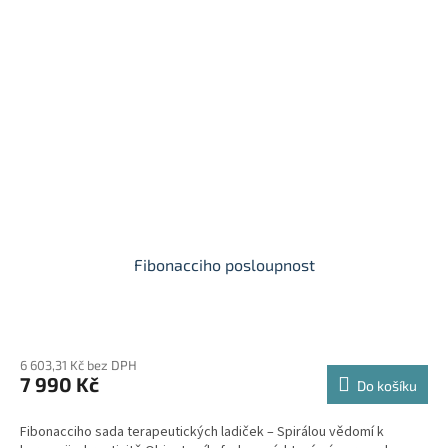
Fibonacciho posloupnost
6 603,31 Kč bez DPH
7 990 Kč
Do košíku
Fibonacciho sada terapeutických ladiček – Spirálou vědomí k