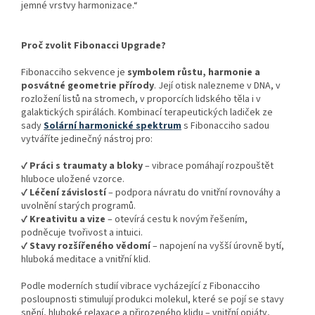
jemné vrstvy harmonizace.“
Proč zvolit Fibonacci Upgrade?
Fibonacciho sekvence je
symbolem růstu, harmonie a
posvátné geometrie přírody
. Její otisk nalezneme v DNA, v
rozložení listů na stromech, v proporcích lidského těla i v
galaktických spirálách. Kombinací terapeutických ladiček ze
sady
Solární harmonické spektrum
s Fibonacciho sadou
vytváříte jedinečný nástroj pro:
✔
Práci s traumaty a bloky
– vibrace pomáhají rozpouštět
hluboce uložené vzorce.
✔
Léčení závislostí
– podpora návratu do vnitřní rovnováhy a
uvolnění starých programů.
✔
Kreativitu a vize
– otevírá cestu k novým řešením,
podněcuje tvořivost a intuici.
✔
Stavy rozšířeného vědomí
– napojení na vyšší úrovně bytí,
hluboká meditace a vnitřní klid.
Podle moderních studií vibrace vycházející z Fibonacciho
posloupnosti stimulují produkci molekul, které se pojí se stavy
snění, hluboké relaxace a přirozeného klidu – vnitřní opiáty,