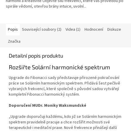
harmonii a kreativitě Objevte sílu frekvencí, které vás provedou po
spirále vědomí, otevřou brány intuice, uvolní...
Popis
Související soubory (2)
Videa (1)
Hodnocení
Diskuze
Značka
Detailní popis produktu
Rozšiřte Solární harmonické spektrum
Upgrade do Fibonacci sady představuje přirozené pokračování
práce se Solárním harmonickým spektrem. Přidává šest pečlivě
vybraných frekvencí, které společně s původní sadou vytvářejí
kompletní Fibonacci harmonický systém.
Doporučení MUDr. Moniky Waksmundské
„Upgrade doporučuji každému, kdo již se Solárním harmonickým
spektrem pravidelně pracuje a chce rozšířit možnosti své
terapeutické i meditační praxe. Nové frekvence přinášejí další