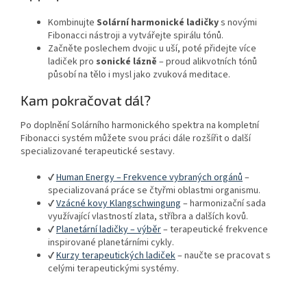
Kombinujte
Solární harmonické ladičky
s novými
Fibonacci nástroji a vytvářejte spirálu tónů.
Začněte poslechem dvojic u uší, poté přidejte více
ladiček pro
sonické lázně
– proud alikvotních tónů
působí na tělo i mysl jako zvuková meditace.
Kam pokračovat dál?
Po doplnění Solárního harmonického spektra na kompletní
Fibonacci systém můžete svou práci dále rozšířit o další
specializované terapeutické sestavy.
✔
Human Energy – Frekvence vybraných orgánů
–
specializovaná práce se čtyřmi oblastmi organismu.
✔
Vzácné kovy Klangschwingung
– harmonizační sada
využívající vlastností zlata, stříbra a dalších kovů.
✔
Planetární ladičky – výběr
– terapeutické frekvence
inspirované planetárními cykly.
✔
Kurzy terapeutických ladiček
– naučte se pracovat s
celými terapeutickými systémy.