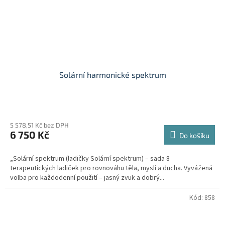
Solární harmonické spektrum
Průměrné
hodnocení
5 578,51 Kč bez DPH
produktu
6 750 Kč
je
Do košíku
5,0
z
„Solární spektrum (ladičky Solární spektrum) – sada 8
5
terapeutických ladiček pro rovnováhu těla, mysli a ducha. Vyvážená
hvězdiček.
volba pro každodenní použití – jasný zvuk a dobrý...
Kód:
858