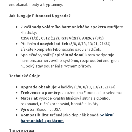
endokanabinoidy a tryptaminy.
Jak funguje Fibonacci Upgrade?
Z vaší
sady Solárního harmonického spektra
využijete
4 ladičky:
C256 (1/1), C512 (1/2), G384 (2/3), A426,7 (3/5)
Přidáním
4 nových ladiček
(5/8, 8/13, 13/21, 21/34)
získáte kompletní Fibonacciho sadu 8 ladiček.
Společně vytvářejí
spirálu vědomí
, která podporuje
harmonizaci nervového systému, rozproudění energie a
hluboký stav souznění s rytmem přírody.
Technické údaje
Upgrade obsahuje
: 4 ladičky (5/8, 8/13, 13/21, 21/34)
Frekvence a poměry
: založeno na Fibonacciho sekvenci
Materiál
: vysoce kvalitní hliníková slitina s dlouhou
rezonancí, ruční zpracování, bohaté alikvóty
Výroba:
Biosonic, USA
Kompatibilita
: určené jako doplněk k sadě
Solární
harmonické spektrum
Tip pro praxi