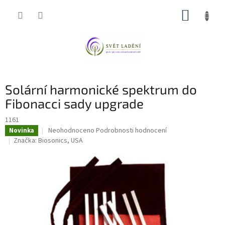
Přejít
NÁKUP
na
obsah
KOŠÍK
Solární harmonické spektrum do
Fibonacci sady upgrade
1161
Průměrné
Neohodnoceno
Podrobnosti hodnocení
Novinka
hodnocení
Značka:
Biosonics, USA
produktu
je
0,0
z
5
hvězdiček.