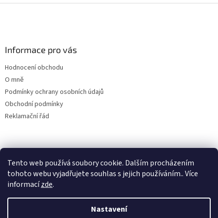
Z
á
p
a
Informace pro vás
t
í
Hodnocení obchodu
O mně
Podmínky ochrany osobních údajů
Obchodní podmínky
Reklamační řád
Tento web používá soubory cookie. Dalším procházením
tohoto webu vyjadřujete souhlas s jejich používáním.. Více
informací
zde
.
Vytvořil Shoptet
Nastavení