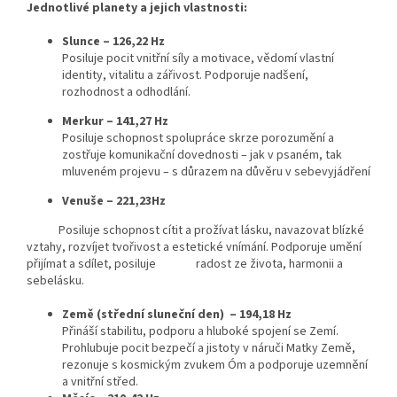
Jednotlivé planety a jejich vlastnosti:
Slunce – 126,22 Hz
Posiluje pocit vnitřní síly a motivace, vědomí vlastní
identity, vitalitu a zářivost. Podporuje nadšení,
rozhodnost a odhodlání.
Merkur – 141,27 Hz
Posiluje schopnost spolupráce skrze porozumění a
zostřuje komunikační dovednosti – jak v psaném, tak
mluveném projevu – s důrazem na důvěru v sebevyjádření
Venuše – 221,23Hz
Posiluje schopnost cítit a prožívat lásku, navazovat blízké
vztahy, rozvíjet tvořivost a estetické vnímání. Podporuje umění
přijímat a sdílet, posiluje radost ze života, harmonii a
sebelásku.
Země (střední sluneční den) – 194,18 Hz
Přináší stabilitu, podporu a hluboké spojení se Zemí.
Prohlubuje pocit bezpečí a jistoty v náruči Matky Země,
rezonuje s kosmickým zvukem Óm a podporuje uzemnění
a vnitřní střed.