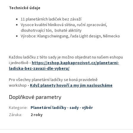
Technické údaje
11 planetárních ladiček bez závaží
Vysoce kvalitní hliníková slitina, ruční zpracování,
dlouhotrvající tón, bohaté aliktóty
Výrobce: Klangschwingung, řada Light design, Německo
Každou ladičku z této sady je možno objednat na našem eshopu
i jednotlivě
-
https://eshop.kapkaprozivot.cz/planetarni-
ladicka-bez-zavazi-dle-vyberu/
Pro všechny planetární ladičky se koná pravidelně
workshop
-
Když planety hovoří a my jim nasloucháme
Doplňkové parametry
Kategorie
:
Planetární ladičky - sady - výběr
Záruka
:
2 roky
Z