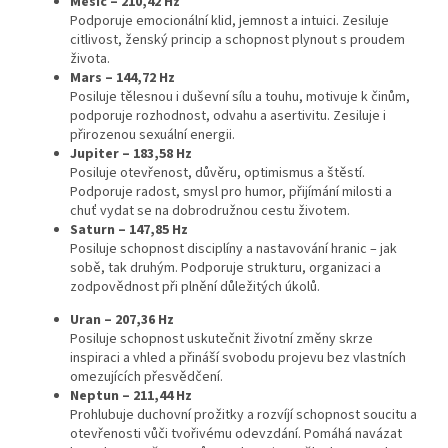
Měsíc – 210,42 Hz
Podporuje emocionální klid, jemnost a intuici. Zesiluje
citlivost, ženský princip a schopnost plynout s proudem
života.
Mars – 144,72 Hz
Posiluje tělesnou i duševní sílu a touhu, motivuje k činům,
podporuje rozhodnost, odvahu a asertivitu. Zesiluje i
přirozenou sexuální energii.
Jupiter – 183,58 Hz
Posiluje otevřenost, důvěru, optimismus a štěstí.
Podporuje radost, smysl pro humor, přijímání milosti a
chuť vydat se na dobrodružnou cestu životem.
Saturn – 147,85 Hz
Posiluje schopnost disciplíny a nastavování hranic – jak
sobě, tak druhým. Podporuje strukturu, organizaci a
zodpovědnost při plnění důležitých úkolů.
Uran – 207,36 Hz
Posiluje schopnost uskutečnit životní změny skrze
inspiraci a vhled a přináší svobodu projevu bez vlastních
omezujících přesvědčení.
Neptun – 211,44 Hz
Prohlubuje duchovní prožitky a rozvíjí schopnost soucitu a
otevřenosti vůči tvořivému odevzdání. Pomáhá navázat