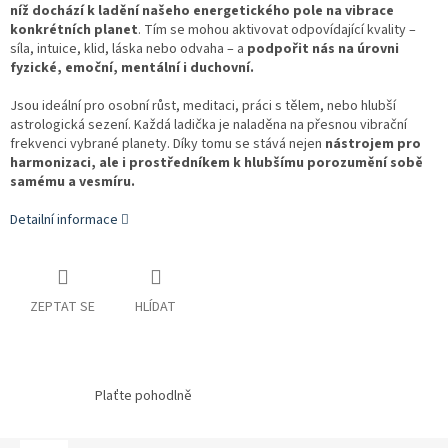
níž dochází k ladění našeho energetického pole na vibrace
konkrétních planet
. Tím se mohou aktivovat odpovídající kvality –
síla, intuice, klid, láska nebo odvaha – a
podpořit nás na úrovni
fyzické, emoční, mentální i duchovní.
Jsou ideální pro osobní růst, meditaci, práci s tělem, nebo hlubší
astrologická sezení. Každá ladička je naladěna na přesnou vibrační
frekvenci vybrané planety. Díky tomu se stává nejen
nástrojem pro
harmonizaci, ale i prostředníkem k hlubšímu porozumění sobě
samému a vesmíru.
Detailní informace
ZEPTAT SE
HLÍDAT
Plaťte pohodlně