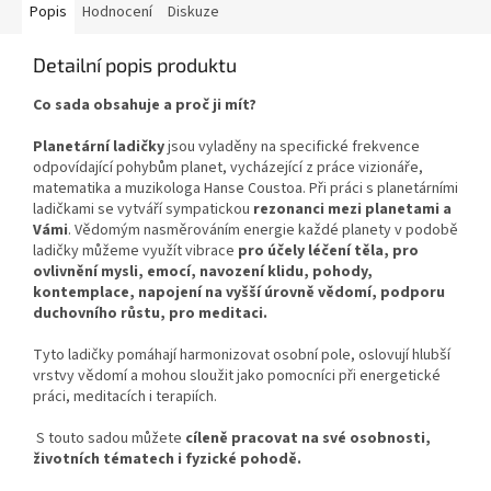
Popis
Hodnocení
Diskuze
Detailní popis produktu
Co sada obsahuje a proč ji mít?
Planetární ladičky
jsou vyladěny na specifické frekvence
odpovídající pohybům planet, vycházející z práce vizionáře,
matematika a muzikologa Hanse Coustoa. Při práci s planetárními
ladičkami se vytváří sympatickou
rezonanci mezi planetami a
Vámi
. Vědomým nasměrováním energie každé planety v podobě
ladičky můžeme využít vibrace
pro účely léčení těla, pro
ovlivnění mysli, emocí, navození klidu, pohody,
kontemplace, napojení na vyšší úrovně vědomí, podporu
duchovního růstu, pro meditaci.
Tyto ladičky pomáhají harmonizovat osobní pole, oslovují hlubší
vrstvy vědomí a mohou sloužit jako pomocníci při energetické
práci, meditacích i terapiích.
S touto sadou můžete
cíleně pracovat na své osobnosti,
životních tématech i fyzické pohodě.