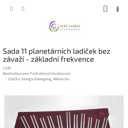
Přejít
NÁKUP
na
obsah
KOŠÍK
Sada 11 planetárních ladiček bez
závaží - základní frekvence
1345
Průměrné
Neohodnoceno
Podrobnosti hodnocení
hodnocení
Značka:
Klangschwingung, Německo
produktu
je
0,0
z
5
hvězdiček.