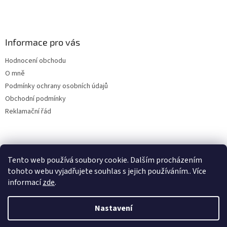
á
p
a
Informace pro vás
t
í
Hodnocení obchodu
O mně
Podmínky ochrany osobních údajů
Obchodní podmínky
Reklamační řád
Tento web používá soubory cookie. Dalším procházením
tohoto webu vyjadřujete souhlas s jejich používáním.. Více
informací
zde
.
Vytvořil Shoptet
Nastavení