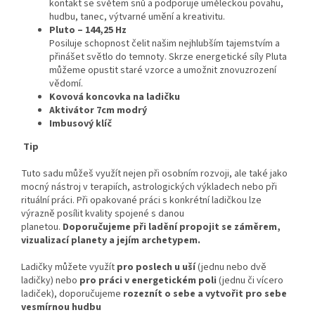
kontakt se světem snů a podporuje uměleckou povahu,
hudbu, tanec, výtvarné umění a kreativitu.
Pluto – 144,25 Hz
Posiluje schopnost čelit našim nejhlubším tajemstvím a
přinášet světlo do temnoty. Skrze energetické síly Pluta
můžeme opustit staré vzorce a umožnit znovuzrození
vědomí.
Kovová koncovka na ladičku
Aktivátor 7cm modrý
Imbusový klíč
Tip
Tuto sadu můžeš využít nejen při osobním rozvoji, ale také jako
mocný nástroj v terapiích, astrologických výkladech nebo při
rituální práci. Při opakované práci s konkrétní ladičkou lze
výrazně posílit kvality spojené s danou
planetou.
Doporučujeme při ladění propojit se záměrem,
vizualizací planety a jejím archetypem.
Ladičky můžete využít
pro poslech u uší
(jednu nebo dvě
ladičky) nebo
pro práci v energetickém poli
(jednu či vícero
ladiček), doporučujeme
rozeznít o sebe a vytvořit pro sebe
vesmírnou hudbu