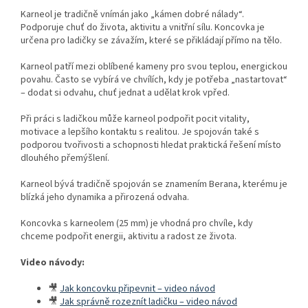
Karneol je tradičně vnímán jako „kámen dobré nálady“.
Podporuje chuť do života, aktivitu a vnitřní sílu. Koncovka je
určena pro ladičky se závažím, které se přikládají přímo na tělo.
Karneol patří mezi oblíbené kameny pro svou teplou, energickou
povahu. Často se vybírá ve chvílích, kdy je potřeba „nastartovat“
– dodat si odvahu, chuť jednat a udělat krok vpřed.
Při práci s ladičkou může karneol podpořit pocit vitality,
motivace a lepšího kontaktu s realitou. Je spojován také s
podporou tvořivosti a schopnosti hledat praktická řešení místo
dlouhého přemýšlení.
Karneol bývá tradičně spojován se znamením Berana, kterému je
blízká jeho dynamika a přirozená odvaha.
Koncovka s karneolem (25 mm) je vhodná pro chvíle, kdy
chceme podpořit energii, aktivitu a radost ze života.
Video návody:
🎥
Jak koncovku připevnit – video návod
🎥
Jak správně rozeznít ladičku – video návod