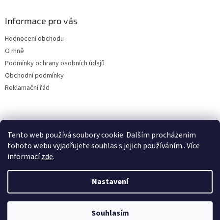
a
Informace pro vás
t
í
Hodnocení obchodu
O mně
Podmínky ochrany osobních údajů
Obchodní podmínky
Reklamační řád
Tento web používá soubory cookie. Dalším procházením
tohoto webu vyjadřujete souhlas s jejich používáním.. Více
informací
zde
.
Vytvořil Shoptet
Nastavení
Copyright 2026
Kapka pro život-Terapeutické ladičky
. Všechna
Souhlasím
práva vyhrazena.