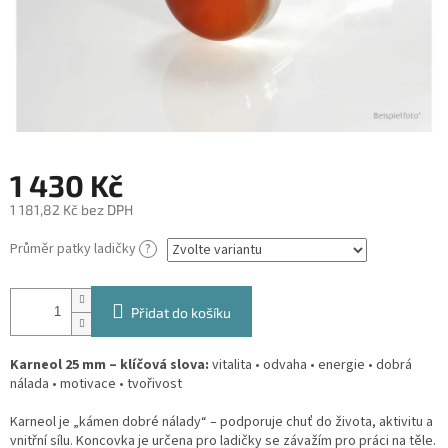
1 430 Kč
1 181,82 Kč bez DPH
Měrná
Průměr patky ladičky
?
cena:
Přidat do košíku
Karneol 25 mm – klíčová slova:
vitalita • odvaha • energie • dobrá
nálada • motivace • tvořivost
Karneol je „kámen dobré nálady“ – podporuje chuť do života, aktivitu a
vnitřní sílu. Koncovka je určena pro ladičky se závažím pro práci na těle.