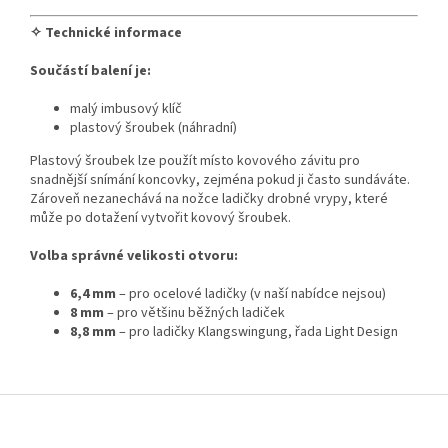
✧ Technické informace
Součástí balení je:
malý imbusový klíč
plastový šroubek (náhradní)
Plastový šroubek lze použít místo kovového závitu pro
snadnější snímání koncovky, zejména pokud ji často sundáváte.
Zároveň nezanechává na nožce ladičky drobné vrypy, které
může po dotažení vytvořit kovový šroubek.
Volba správné velikosti otvoru:
6,4 mm
– pro ocelové ladičky (v naší nabídce nejsou)
8 mm
– pro většinu běžných ladiček
8,8 mm
– pro ladičky Klangswingung, řada Light Design
Z
á
p