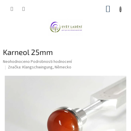
Přejít
NÁKUP
na
obsah
KOŠÍK
Karneol 25mm
Průměrné
Neohodnoceno
Podrobnosti hodnocení
hodnocení
Značka:
Klangschwingung, Německo
produktu
je
0,0
z
5
hvězdiček.