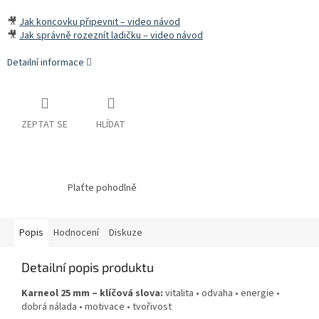
🎥
Jak koncovku připevnit – video návod
🎥
Jak správně rozeznít ladičku – video návod
Detailní informace
ZEPTAT SE
HLÍDAT
Plaťte pohodlně
Popis
Hodnocení
Diskuze
Detailní popis produktu
Karneol 25 mm – klíčová slova:
vitalita • odvaha • energie •
dobrá nálada • motivace • tvořivost