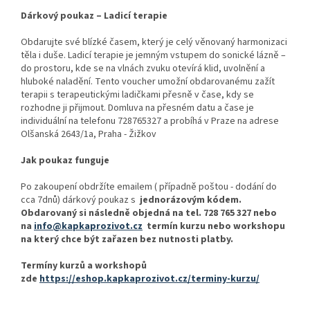
Dárkový poukaz – Ladicí terapie
Obdarujte své blízké časem, který je celý věnovaný harmonizaci
těla i duše. Ladicí terapie je jemným vstupem do sonické lázně –
do prostoru, kde se na vlnách zvuku otevírá klid, uvolnění a
hluboké naladění. Tento voucher umožní obdarovanému zažít
terapii s terapeutickými ladičkami přesně v čase, kdy se
rozhodne ji přijmout. Domluva na přesném datu a čase je
individuální na telefonu 728765327 a probíhá v Praze na adrese
Olšanská 2643/1a, Praha - Žižkov
Jak poukaz funguje
Po zakoupení obdržíte emailem ( případně poštou - dodání do
cca 7dnů) dárkový poukaz s
jednorázovým kódem.
Obdarovaný si následně objedná na tel. 728 765 327 nebo
na
info@kapkaprozivot.cz
termín kurzu nebo workshopu
na který chce být zařazen bez nutnosti platby.
Termíny kurzů a workshopů
zde
https://eshop.kapkaprozivot.cz/terminy-kurzu/