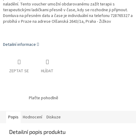
naladění. Tento voucher umožní obdarovanému zažít terapii s
terapeutickými ladičkami přesně v čase, kdy se rozhodne ji přijmout.
Domluva na přesném datu a čase je individuální na telefonu 728765327 a
probíhá v Praze na adrese Olšanská 2643/1a, Praha - Žižkov
Detailní informace
ZEPTAT SE
HLÍDAT
Plaťte pohodlně
Popis
Hodnocení
Diskuze
Detailní popis produktu