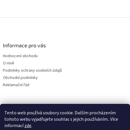
Z
á
p
a
Informace pro vás
t
í
Hodnocení obchodu
O mně
Podmínky ochrany osobních údajů
Obchodní podmínky
Reklamační řád
Tento web používá soubory cookie. Dalším procházením
tohoto webu vyjadřujete souhlas s jejich používáním.. Více
informací
zde
.