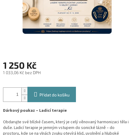
1 250 Kč
1 033,06 Kč bez DPH
Měrná
cena:
Přidat do košíku
Dárkový poukaz – Ladicí terapie
Obdarujte své blízké časem, který je celý věnovaný harmonizaci těla i
duše. Ladicí terapie je jemným vstupem do sonické lázně – do
prostoru, kde se na vlnách zvuku otevírá klid, uvolnění a hluboké