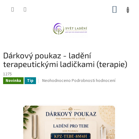
Přejít
NÁKUP
na
obsah
KOŠÍK
Dárkový poukaz - ladění
terapeutickými ladičkami (terapie)
1275
Průměrné
Neohodnoceno
Podrobnosti hodnocení
Novinka
Tip
hodnocení
produktu
je
0,0
z
5
hvězdiček.