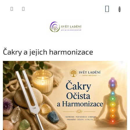
Přejít
NÁKUP
na
obsah
KOŠÍK
Čakry a jejich harmonizace