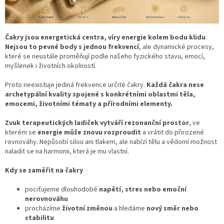
Čakry jsou energetická centra, víry energie kolem bodu klidu
.
Nejsou to pevné body s jednou frekvencí
, ale dynamické procesy,
které se neustále proměňují podle našeho fyzického stavu, emocí,
myšlenek i životních okolností.
Proto neexistuje jediná frekvence určité čakry.
Každá čakra nese
archetypální kvality spojené s konkrétními oblastmi těla,
emocemi, životními tématy a přírodními elementy.
Zvuk terapeutických ladiček vytváří rezonanční prostor
, ve
kterém se
energie může znovu rozproudit
a vrátit do přirozené
rovnováhy. Nepůsobí silou ani tlakem, ale nabízí tělu a vědomí možnost
naladit se na harmonii, která je mu vlastní.
Kdy se zaměřit na čakry
pociťujeme dlouhodobé
napětí, stres nebo emoční
nerovnováhu
procházíme
životní změnou
a hledáme
nový směr nebo
stabilitu