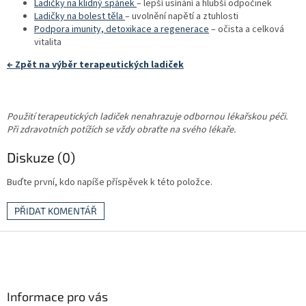
Ladičky na klidný spánek
– lepší usínání a hlubší odpočinek
Ladičky na bolest těla
– uvolnění napětí a ztuhlosti
Podpora imunity, detoxikace a regenerace
– očista a celková
vitalita
← Zpět na výběr terapeutických ladiček
Použití terapeutických ladiček nenahrazuje odbornou lékařskou péči.
Při zdravotních potížích se vždy obraťte na svého lékaře.
Diskuze (0)
Buďte první, kdo napíše příspěvek k této položce.
PŘIDAT KOMENTÁŘ
Z
á
p
a
Informace pro vás
t