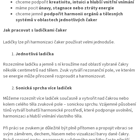
chceme podpořit
kreativitu, intuici a hlubší vnitřní vnímání
máme pocit
únavy, stagnace nebo ztráty energie
chceme jemně
podpořit harmonii orgánů a tělesných
systémů v oblastech jednotlivých čaker
Jak pracovat s ladičkami čaker
Ladičky lze při harmonizaci čaker používat velmi jednoduše.
Jednotlivá ladička
Rozezníme ladičku a jemně s ní kroužíme nad oblastí vybrané čakry
několik centimetrů nad tělem. Zvuk vytváří rezonanční pole, ve kterém
se energie může přirozeně rozproudit a harmonizovat.
Sonická sprcha více ladiček
Můžeme rozeznít více ladiček současně a vytvořit nad čakrou nebo
kolem celého těla zvukové pole – sonickou sprchu. Vzájemné působení
tónů vytváří bohatší harmonické prostředí, které podporuje uvolnění,
harmonizaci a hlubší vnímání vlastního těla.
Při práci se zvukem je důležité být plně přítomen a propojit vibraci se
svým záměrem, dechem, hlasem nebo vizualizací barvy dané čakry.