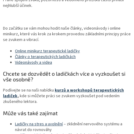
Právě spojení zvuku, pozornosti a vědomého prožitku často přináší
nejhlubší účinek.
Do začátku se vám mohou hodit naše články, videonávody i online
minikurz, které vás krok za krokem provedou základními principy práce
se zvukem a vibrací.
Online minikurz terapeutické ladičky
Články o terapeutických ladičkách
Videonávody a videa
Chcete se dozvědět o ladičkách více a vyzkoušet si
vše osobně?
Podívejte se na naši nabídku
kurzů a workshopů terapeutických
ladiček
,
kde si můžete práci se zvukem vyzkoušet pod vedením
zkušeného lektora.
Může vás také zajímat
Ladičky na stres a uvolnění
– zklidnění nervového systému a
návrat do rovnováhy