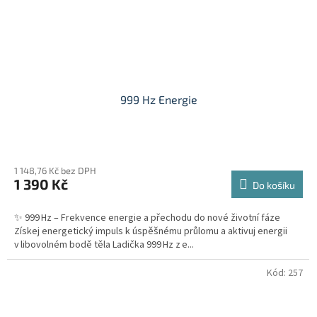
999 Hz Energie
Průměrné
hodnocení
1 148,76 Kč bez DPH
produktu
1 390 Kč
je
Do košíku
5,0
z
✨ 999 Hz – Frekvence energie a přechodu do nové životní fáze
5
Získej energetický impuls k úspěšnému průlomu a aktivuj energii
hvězdiček.
v libovolném bodě těla Ladička 999 Hz z e...
Kód:
257