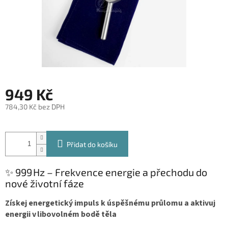
949 Kč
784,30 Kč bez DPH
Měrná
cena:
Přidat do košíku
✨ 999 Hz – Frekvence energie a přechodu do
nové životní fáze
Získej energetický impuls k úspěšnému průlomu a aktivuj
energii v libovolném bodě těla