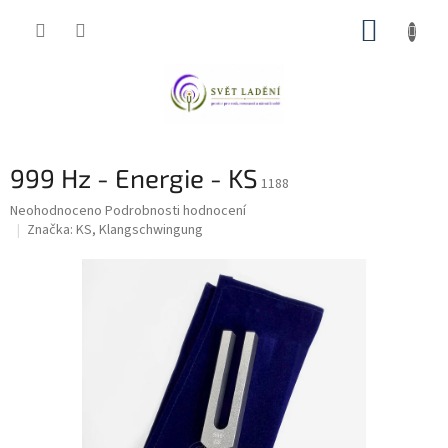
Přejít
NÁKUP
na
obsah
KOŠÍK
999 Hz - Energie - KS
1188
Průměrné
Neohodnoceno
Podrobnosti hodnocení
hodnocení
Značka:
KS, Klangschwingung
produktu
je
0,0
z
5
hvězdiček.