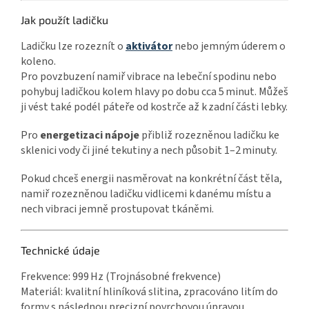
Jak použít ladičku
Ladičku lze rozeznít o
aktivátor
nebo jemným úderem o
koleno.
Pro povzbuzení namiř vibrace na lebeční spodinu nebo
pohybuj ladičkou kolem hlavy po dobu cca 5 minut. Můžeš
ji vést také podél páteře od kostrče až k zadní části lebky.
Pro
energetizaci nápoje
přibliž rozezněnou ladičku ke
sklenici vody či jiné tekutiny a nech působit 1–2 minuty.
Pokud chceš energii nasměrovat na konkrétní část těla,
namiř rozezněnou ladičku vidlicemi k danému místu a
nech vibraci jemně prostupovat tkáněmi.
Technické údaje
Frekvence: 999 Hz (Trojnásobné frekvence)
Materiál: kvalitní hliníková slitina, zpracováno litím do
formy s následnou precizní povrchovou úpravou