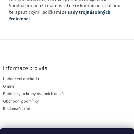
Vhodná pro použití samostatně i v kombinaci s dalšími
terapeutickými ladičkami ze
sady trojnásobných
frekvencí
Z
á
p
a
Informace pro vás
t
í
Hodnocení obchodu
O mně
Podmínky ochrany osobních údajů
Obchodní podmínky
Reklamační řád