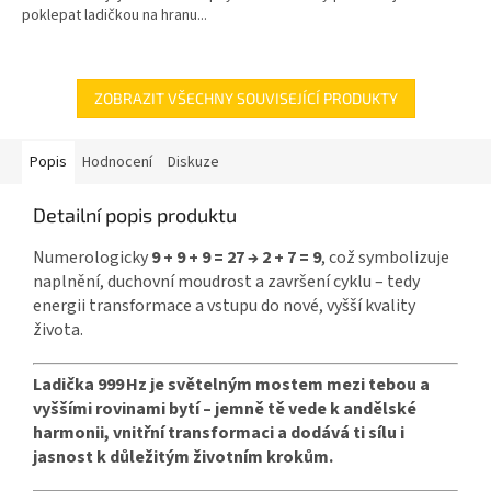
poklepat ladičkou na hranu...
ZOBRAZIT VŠECHNY SOUVISEJÍCÍ PRODUKTY
Popis
Hodnocení
Diskuze
Detailní popis produktu
Numerologicky
9 + 9 + 9 = 27 → 2 + 7 = 9
, což symbolizuje
naplnění, duchovní moudrost a završení cyklu – tedy
energii transformace a vstupu do nové, vyšší kvality
života.
Ladička 999 Hz je světelným mostem mezi tebou a
vyššími rovinami bytí – jemně tě vede k andělské
harmonii, vnitřní transformaci a dodává ti sílu i
jasnost k důležitým životním krokům.