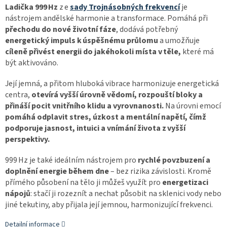
Ladička 999 Hz
z e
sady Trojnásobných frekvencí
je
nástrojem andělské harmonie a transformace. Pomáhá při
přechodu do nové životní fáze
, dodává potřebný
energetický impuls k úspěšnému průlomu
a umožňuje
cíleně přivést energii do jakéhokoli místa v těle,
které má
být aktivováno.
Její jemná, a přitom hluboká vibrace harmonizuje energetická
centra,
otevírá vyšší úrovně vědomí, rozpouští bloky a
přináší pocit vnitřního klidu a vyrovnanosti.
Na úrovni emocí
pomáhá odplavit stres, úzkost a mentální napětí, čímž
podporuje jasnost, intuici a vnímání života z vyšší
perspektivy.
999 Hz je také ideálním nástrojem pro
rychlé povzbuzení a
doplnění energie během dne
– bez rizika závislosti. Kromě
přímého působení na tělo ji můžeš využít pro
energetizaci
nápojů
: stačí ji rozeznít a nechat působit na sklenici vody nebo
jiné tekutiny, aby přijala její jemnou, harmonizující frekvenci.
Detailní informace