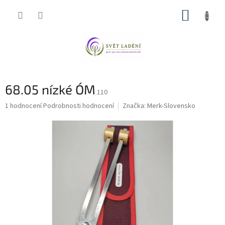
Přejít
NÁKUP
na
obsah
KOŠÍK
68.05 nízké ÓM
110
Průměrné
1 hodnocení
Podrobnosti hodnocení
Značka:
Merk-Slovensko
hodnocení
produktu
je
5,0
z
5
hvězdiček.