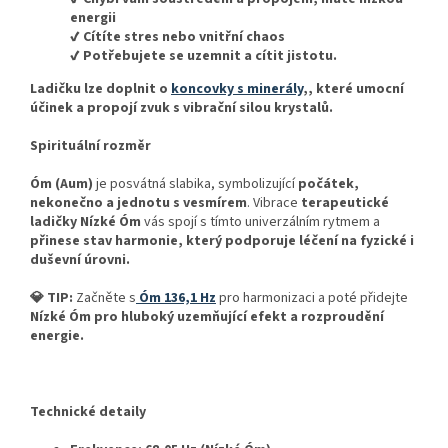
energii
✔ C
ít
íte stres nebo vnit
řn
í chaos
✔ Pot
řebujete se uzemnit a c
ítit jistotu.
Ladičku lze doplnit o
koncovky s minerály
,
, které umocní
účinek a propojí zvuk s vibrační silou krystalů.
Spirituální rozměr
Óm (Aum)
je posvátná slabika, symbolizující
počátek,
nekonečno a jednotu s vesmírem
. Vibrace
terapeutické
ladičky Nízké Óm
vás spojí s tímto univerzálním rytmem a
přinese stav harmonie, který podporuje léčení na fyzické i
duševní úrovni.
💎 TIP:
Začněte s
Óm 136,1 Hz
pro harmonizaci a poté přidejte
Nízké Óm pro hluboký uzemňující efekt a rozproudění
energie.
Technické detaily