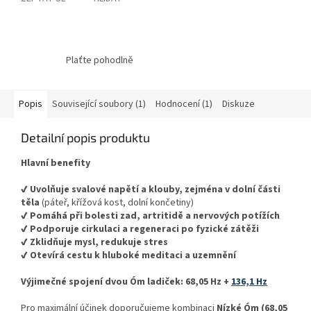
Plaťte pohodlně
Popis
Související soubory (1)
Hodnocení (1)
Diskuze
Detailní popis produktu
Hlavní benefity
✔ Uvolňuje svalové napětí a klouby, zejména v dolní části
těla
(páteř, křížová kost, dolní končetiny)
✔ Pomáhá při bolesti zad, artritidě a nervových potížích
✔ Podporuje cirkulaci a regeneraci po fyzick
é z
át
ěži
✔ Zklid
ňuje mysl, redukuje stres
✔ Otev
ír
á cestu k hlubok
é meditaci a uzemn
ěn
í
Výjimečné spojení dvou Óm ladiček: 68,05 Hz +
136,1 Hz
Pro maximální účinek doporučujeme kombinaci
Nízké Óm (68,05