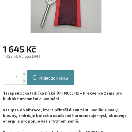
1 645 Kč
1 359,50 Kč bez DPH
Měrná
cena:
Přidat do košíku
Terapeutická ladička nízké Óm 68,05 Hz – Frekvence Země pro
hluboké uzemnění a uvolnění
Vstupte do vibrace, která přináší úlevu tělu, uvolňuje svaly,
klouby, zmírňuje bolest a současně harmonizuje mysl, obnovuje
energii a propojuje vás s rytmem Země.