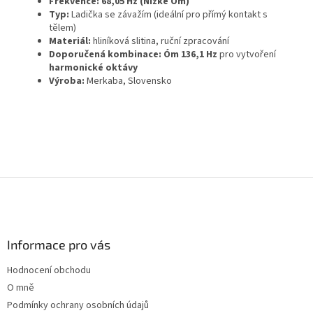
Frekvence: 68,05 Hz (Nízké Óm)
Typ:
Ladička se závažím (ideální pro přímý kontakt s
tělem)
Materiál:
hliníková slitina, ruční zpracování
Doporučená kombinace: Óm 136,1 Hz
pro vytvoření
harmonické oktávy
Výroba:
Merkaba, Slovensko
Z
á
p
a
Informace pro vás
t
í
Hodnocení obchodu
O mně
Podmínky ochrany osobních údajů