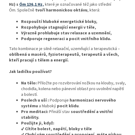
Hz) s
Óm 136,1 Hz,
které je označované též jako střední
Óm. Společně
tvoří harmonickou oktávu
, která:
Rozpouští hluboké energetické bloky,
Rozpohybuje stagnující energii v těle,
Výrazně prohlubuje stav relaxace a uzemnění,
Podporuje regeneraci a pocit vnitřního klidu.
Tato kombinace je silně relaxační, uzemňující a terapeutická –
oblíbená u masérů, fyzioterapeutů, terapeutů a všech,
kteří pracují s tělem a energií.
Jak ladičku používat?
Na tělo:
Přiložte po rozvibrování nožkou na klouby, svaly,
chodidla, kolena nebo pánevní oblast pro uvolnění napětí
a bolestí.
Poslech u uší :
Podporuje
harmonizaci nervového
systému
a hluboký
pocit klidu
.
Pro meditaci:
Přináší stav
soustředění a vnitřní
stability.
Použijte ji, když:
✔ Cítíte bolest, napětí, bloky v těle
✔ Chyb
í v
ám soust
řed
ěn
í a propojen
í, máte nízkou