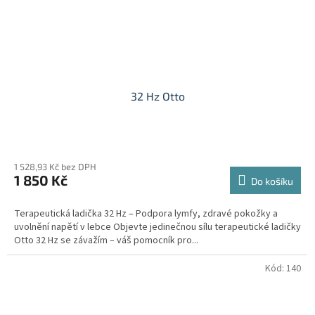
32 Hz Otto
Průměrné
hodnocení
1 528,93 Kč bez DPH
produktu
1 850 Kč
je
Do košíku
5,0
z
Terapeutická ladička 32 Hz – Podpora lymfy, zdravé pokožky a
5
uvolnění napětí v lebce Objevte jedinečnou sílu terapeutické ladičky
hvězdiček.
Otto 32 Hz se závažím – váš pomocník pro...
Kód:
140