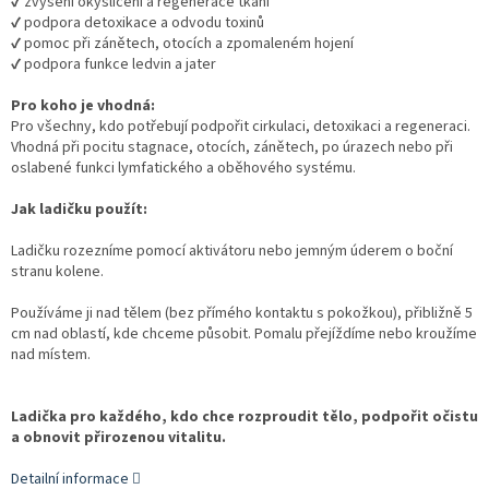
✔ zvýšení okysličení a regenerace tkání
✔ podpora detoxikace a odvodu toxinů
✔ pomoc při zánětech, otocích a zpomaleném hojení
✔ podpora funkce ledvin a jater
Pro koho je vhodná:
Pro všechny, kdo potřebují podpořit cirkulaci, detoxikaci a regeneraci.
Vhodná při pocitu stagnace, otocích, zánětech, po úrazech nebo při
oslabené funkci lymfatického a oběhového systému.
Jak ladičku použít:
Ladičku rozezníme pomocí aktivátoru nebo jemným úderem o boční
stranu kolene.
Používáme ji nad tělem (bez přímého kontaktu s pokožkou), přibližně 5
cm nad oblastí, kde chceme působit. Pomalu přejíždíme nebo kroužíme
nad místem.
Ladička pro každého, kdo chce rozproudit tělo, podpořit očistu
a obnovit přirozenou vitalitu.
Detailní informace