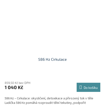
586 Hz Cirkulace
Průměrné
hodnocení
859,50 Kč bez DPH
produktu
1 040 Kč
je
Do košíku
5,0
z
586 Hz – Cirkulace: okysličení, detoxikace a přirozený tok v těle
5
Ladička 586 Hz pomáhá rozproudit tělní tekutiny, podpořit