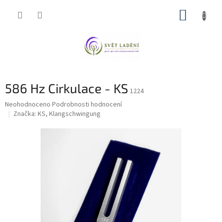
Přejít
NÁKUP
na
obsah
KOŠÍK
586 Hz Cirkulace - KS
1224
Průměrné
Neohodnoceno
Podrobnosti hodnocení
hodnocení
Značka:
KS, Klangschwingung
produktu
je
0,0
z
5
hvězdiček.