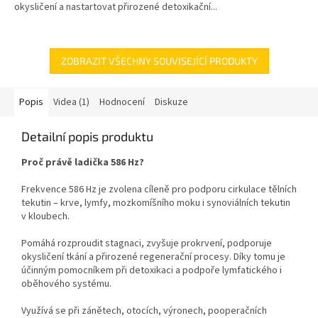
hvězdiček.
okysličení a nastartovat přirozené detoxikační...
ZOBRAZIT VŠECHNY SOUVISEJÍCÍ PRODUKTY
Popis
Videa (1)
Hodnocení
Diskuze
Detailní popis produktu
Proč právě ladička 586 Hz?
Frekvence 586 Hz je zvolena cíleně pro podporu cirkulace tělních
tekutin – krve, lymfy, mozkomíšního moku i synoviálních tekutin
v kloubech.
Pomáhá rozproudit stagnaci, zvyšuje prokrvení, podporuje
okysličení tkání a přirozené regenerační procesy. Díky tomu je
účinným pomocníkem při detoxikaci a podpoře lymfatického i
oběhového systému.
Využívá se při zánětech, otocích, výronech, pooperačních