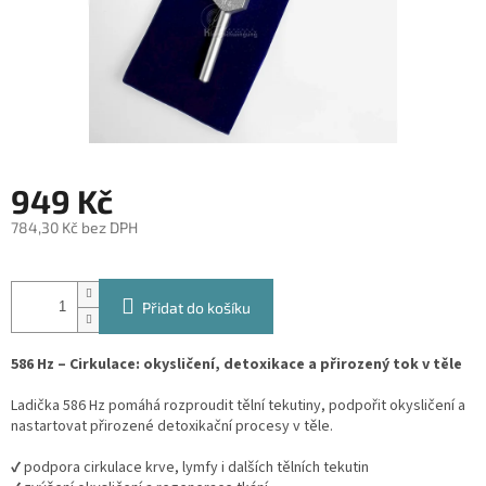
949 Kč
784,30 Kč bez DPH
Měrná
cena:
Přidat do košíku
586 Hz – Cirkulace: okysličení, detoxikace a přirozený tok v těle
Ladička 586 Hz pomáhá rozproudit tělní tekutiny, podpořit okysličení a
nastartovat přirozené detoxikační procesy v těle.
✔ podpora cirkulace krve, lymfy i dalších tělních tekutin