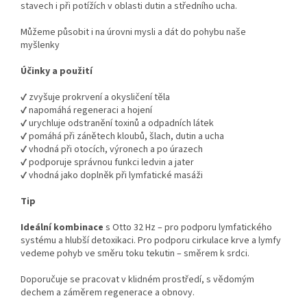
stavech i při potížích v oblasti dutin a středního ucha.
Můžeme působit i na úrovni mysli a dát do pohybu naše
myšlenky
Účinky a použití
✔ zvyšuje prokrvení a okysličení těla
✔ napomáhá regeneraci a hojení
✔ urychluje odstranění toxinů a odpadních látek
✔ pomáhá při zánětech kloubů, šlach, dutin a ucha
✔ vhodná při otocích, výronech a po úrazech
✔ podporuje správnou funkci ledvin a jater
✔ vhodná jako doplněk při lymfatické masáži
Tip
Ideální kombinace
s Otto 32 Hz – pro podporu lymfatického
systému a hlubší detoxikaci. Pro podporu cirkulace krve a lymfy
vedeme pohyb ve směru toku tekutin – směrem k srdci.
Doporučuje se pracovat v klidném prostředí, s vědomým
dechem a záměrem regenerace a obnovy.