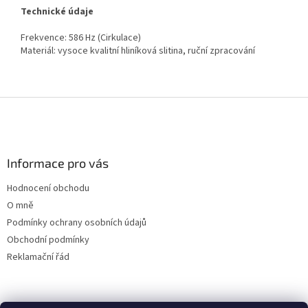
Technické údaje
Frekvence: 586 Hz (Cirkulace)
Materiál: vysoce kvalitní hliníková slitina, ruční zpracování
Z
á
p
a
Informace pro vás
t
í
Hodnocení obchodu
O mně
Podmínky ochrany osobních údajů
Obchodní podmínky
Reklamační řád