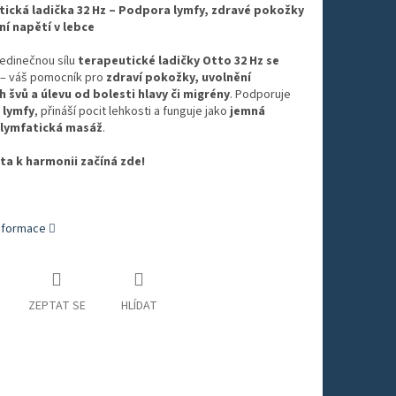
ická ladička 32 Hz – Podpora lymfy, zdravé pokožky
ní napětí v lebce
edinečnou sílu
terapeutické ladičky Otto 32 Hz se
– váš pomocník pro
zdraví pokožky, uvolnění
h švů a úlevu od bolesti hlavy či migrény
. Podporuje
i lymfy
, přináší pocit lehkosti a funguje jako
jemná
 lymfatická masáž
.
ta k harmonii začíná zde!
informace
ZEPTAT SE
HLÍDAT