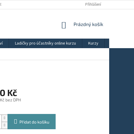
ÚDAJŮ
OBCHODNÍ PODMÍNKY
REKLAMAČNÍ ŘÁD
Přihlášení
NÁKUPNÍ
Prázdný košík
KOŠÍK
ví
Ladičky pro účastníky online kurzu
Kurzy
Výběry ladič
0 Kč
 Kč bez DPH
Přidat do košíku