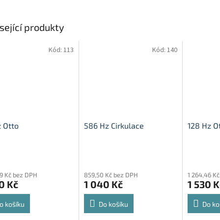
sející produkty
Kód:
113
Kód:
140
 Otto
586 Hz Cirkulace
128 Hz O
rné
Průměrné
Průměrné
cení
hodnocení
hodnocení
69 Kč bez DPH
859,50 Kč bez DPH
1 264,46 K
ktu
produktu
produktu
0 Kč
1 040 Kč
1 530 K
je
je
5,0
5,0
z
z
o košíku
Do košíku
Do ko
5
5