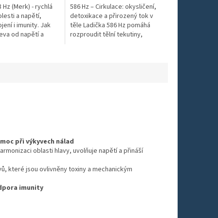
 Hz (Merk) - rychlá
586 Hz – Cirkulace: okysličení,
lesti a napětí,
detoxikace a přirozený tok v
ení i imunity. Jak
těle Ladička 586 Hz pomáhá
eva od napětí a
rozproudit tělní tekutiny,
dpora při zánětech
podpořit okysličení a
jení,...
nastartovat přirozené
detoxikační...
omoc při výkyvech nálad
armonizaci oblasti hlavy, uvolňuje napětí a přináší
ů, které jsou ovlivněny toxiny a mechanickým
dpora imunity