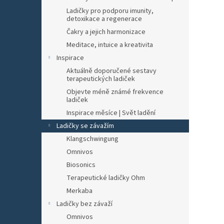
n
Ladičky pro podporu imunity,
e
detoxikace a regenerace
l
Čakry a jejich harmonizace
Meditace, intuice a kreativita
Inspirace
Aktuálně doporučené sestavy
terapeutických ladiček
Objevte méně známé frekvence
ladiček
Inspirace měsíce | Svět ladění
Ladičky se závažím
Klangschwingung
Omnivos
Biosonics
Terapeutické ladičky Ohm
Merkaba
Ladičky bez závaží
Omnivos