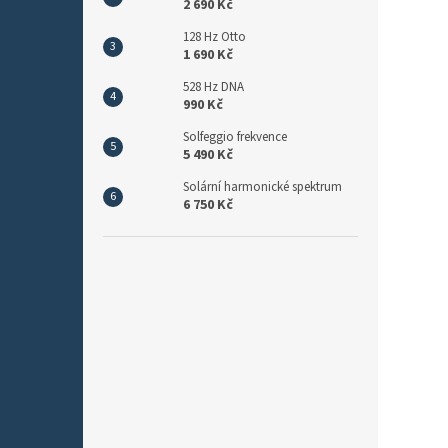
2 690 Kč
128 Hz Otto
1 690 Kč
528 Hz DNA
990 Kč
Solfeggio frekvence
5 490 Kč
Solární harmonické spektrum
6 750 Kč