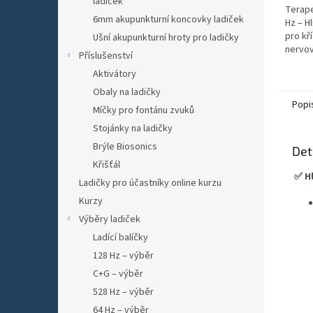
ladiček
hvězdi
Terape
6mm akupunkturní koncovky ladiček
Hz – H
pro kř
Ušní akupunkturní hroty pro ladičky
nervov
Příslušenství
vibrac
Aktivátory
bolestí
Obaly na ladičky
Popi
Míčky pro fontánu zvuků
Stojánky na ladičky
Brýle Biosonics
Det
Křišťál
✅ Hl
Ladičky pro účastníky online kurzu
Kurzy
Výběry ladiček
Ladící balíčky
128 Hz – výběr
C+G – výběr
528 Hz – výběr
64 Hz – výběr