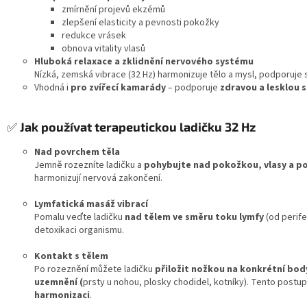
zmírnění projevů ekzémů
zlepšení elasticity a pevnosti pokožky
redukce vrásek
obnova vitality vlasů
Hluboká relaxace a zklidnění nervového systému
Nízká, zemská vibrace (32 Hz) harmonizuje tělo a mysl, podporuje st
Vhodná i
pro zvířecí kamarády
– podporuje
zdravou a lesklou s
✅
Jak používat terapeutickou ladičku 32 Hz
Nad povrchem těla
Jemně rozezníte ladičku a
pohybujte nad pokožkou, vlasy a po
harmonizují nervová zakončení.
Lymfatická masáž vibrací
Pomalu veďte ladičku
nad tělem ve směru toku lymfy
(od perife
detoxikaci organismu.
Kontakt s tělem
Po rozeznění můžete ladičku
přiložit nožkou na konkrétní bod
uzemnění (
prsty u nohou, plosky chodidel, kotníky). Tento postup
harmonizaci
.