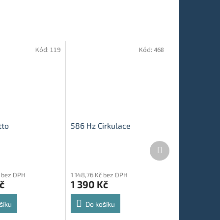
Kód:
119
Kód:
468
tto
586 Hz Cirkulace
Další
produkt
č bez DPH
1 148,76 Kč bez DPH
č
1 390 Kč
šíku
Do košíku