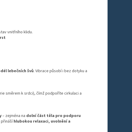
av vnitřního klidu.
rst
dél lebečních švů
. Vibrace působí i bez dotyku a
rie směrem k srdci), čímž podpoříte cirkulaci a
y
– zejména na
dolní část těla pro podporu
 přináší
hlubokou relaxaci, uvolnění a