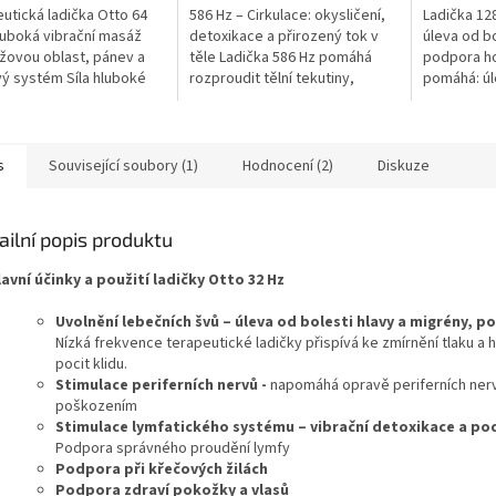
ček.
hvězdiček.
hvězdiček.
utická ladička Otto 64
586 Hz – Cirkulace: okysličení,
Ladička 128
luboká vibrační masáž
detoxikace a přirozený tok v
úleva od bo
ížovou oblast, pánev a
těle Ladička 586 Hz pomáhá
podpora hoj
ý systém Síla hluboké
rozproudit tělní tekutiny,
pomáhá: úl
e pro uvolnění napětí,
podpořit okysličení a
bolesti po
 a návrat těla do...
nastartovat přirozené
urychlení ho
detoxikační...
s
Související soubory (1)
Hodnocení (2)
Diskuze
ailní popis produktu
avní účinky a použití ladičky Otto 32 Hz
Uvolnění lebečních švů – úleva od bolesti hlavy a migrény, p
Nízká frekvence terapeutické ladičky přispívá ke zmírnění tlaku a h
pocit klidu.
Stimulace periferních nervů -
napomáhá opravě periferních nerv
poškozením
Stimulace lymfatického systému – vibrační detoxikace a po
Podpora správného proudění lymfy
Podpora při křečových žilách
Podpora zdraví pokožky a vlasů