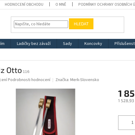
HODNOCENÍ OBCHODU
O MNĚ
PODMÍNKY OCHRANY OSOBNÍCH 
HLEDAT
žím
Ladičky bez závaží
Sady
Koncovky
Příslušenst
z Otto
116
né
cení
Podrobnosti hodnocení
Značka:
Merk-Slovensko
ní
1 85
u
1 528,93
Měrná
cena:
ek.