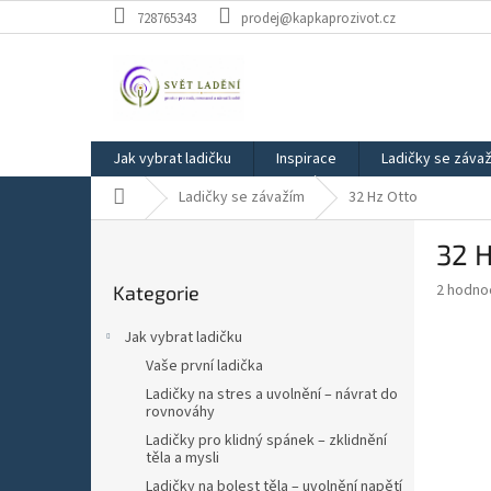
Přejít
728765343
prodej@kapkaprozivot.cz
na
obsah
Jak vybrat ladičku
Inspirace
Ladičky se záva
Domů
Ladičky se závažím
32 Hz Otto
P
32 H
o
Přeskočit
s
Průměr
2 hodno
Kategorie
kategorie
t
hodnoce
r
produkt
Jak vybrat ladičku
a
je
Vaše první ladička
5,0
n
z
Ladičky na stres a uvolnění – návrat do
n
rovnováhy
5
í
hvězdič
Ladičky pro klidný spánek – zklidnění
p
těla a mysli
a
Ladičky na bolest těla – uvolnění napětí