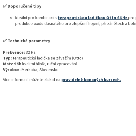
✅ Doporučené tipy
Ideální pro kombinaci s
terapeutickou
ladičkou Otto 64 Hz
pro 
produkce oxidu dusnatého pro zlepšení hojení, při zánětech a bole
✅ Technické parametry
Frekvence:
32 Hz
Typ:
terapeutická ladička se závažím (Otto)
Materiál:
kvalitní hliník, ruční zpracování
Výrobce:
Merkaba, Slovensko
Více informací můžete získat na
pravidelně konaných kurzech.