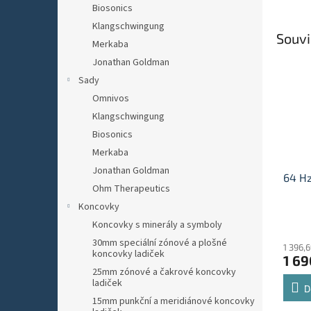
Biosonics
Klangschwingung
Souvi
Merkaba
Jonathan Goldman
Sady
Omnivos
Klangschwingung
Biosonics
Merkaba
Jonathan Goldman
64 Hz
Ohm Therapeutics
Koncovky
Průmě
Koncovky s minerály a symboly
hodno
30mm speciální zónové a plošné
1 396,
produ
koncovky ladiček
1 69
je
25mm zónové a čakrové koncovky
5,0
ladiček
z
D
15mm punkční a meridiánové koncovky
5