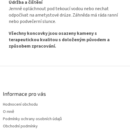
Údržba a čištění
Jemně opláchnout pod tekoucí vodou nebo nechat
odpočívat na ametystové drúze. Záhněda má ráda ranní
nebo podvečerní slunce.
Všechny koncovky jsou osazeny kameny s
terapeutickou kvalitou s doloženým původem a
způsobem zpracování.
Z
á
p
a
Informace pro vás
t
í
Hodnocení obchodu
O mně
Podmínky ochrany osobních údajů
Obchodní podmínky