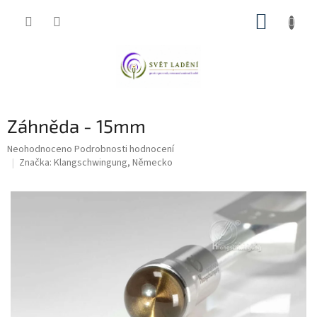
Přejít
NÁKUP
na
obsah
KOŠÍK
Záhněda - 15mm
Průměrné
Neohodnoceno
Podrobnosti hodnocení
hodnocení
Značka:
Klangschwingung, Německo
produktu
je
0,0
z
5
hvězdiček.