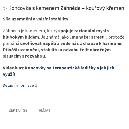
✨ Koncovka s kamenem Záhněda – kouřový křemen
Síla uzemnění a vnitřní stability
Záhněda je kamenem, který
spojuje racionální mysl s
hlubokým klidem
. Je známá jako „
manažer stresu
“, protože
pomáhá
uvolňovat napětí a vede nás z chaosu k harmonii.
Přináší uzemnění, stabilitu a odvahu čelit náročným
situacím s rozvahou.
Videokurz
Koncovky na terapeutické ladičky a jak jich
využít
Detailní informace
ZEPTAT SE
HLÍDAT