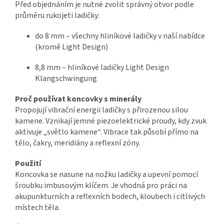
Před objednáním je nutné zvolit správný otvor podle
průměru rukojeti ladičky:
do 8 mm – všechny hliníkové ladičky v naší nabídce
(kromě Light Design)
8,8 mm – hliníkové ladičky Light Design
Klangschwingung
Proč používat koncovky s minerály
Propojují vibrační energii ladičky s přirozenou silou
kamene. Vznikají jemné piezoelektrické proudy, kdy zvuk
aktivuje „světlo kamene“. Vibrace tak působí přímo na
tělo, čakry, meridiány a reflexní zóny.
Použití
Koncovka se nasune na nožku ladičky a upevní pomocí
šroubku imbusovým klíčem. Je vhodná pro práci na
akupunkturních a reflexních bodech, kloubech i citlivých
místech těla.