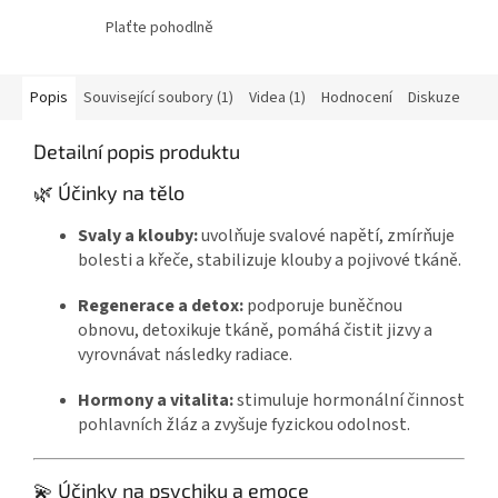
Plaťte pohodlně
Popis
Související soubory (1)
Videa (1)
Hodnocení
Diskuze
Detailní popis produktu
🌿 Účinky na tělo
Svaly a klouby:
uvolňuje svalové napětí, zmírňuje
bolesti a křeče, stabilizuje klouby a pojivové tkáně.
Regenerace a detox:
podporuje buněčnou
obnovu, detoxikuje tkáně, pomáhá čistit jizvy a
vyrovnávat následky radiace.
Hormony a vitalita:
stimuluje hormonální činnost
pohlavních žláz a zvyšuje fyzickou odolnost.
💫 Účinky na psychiku a emoce