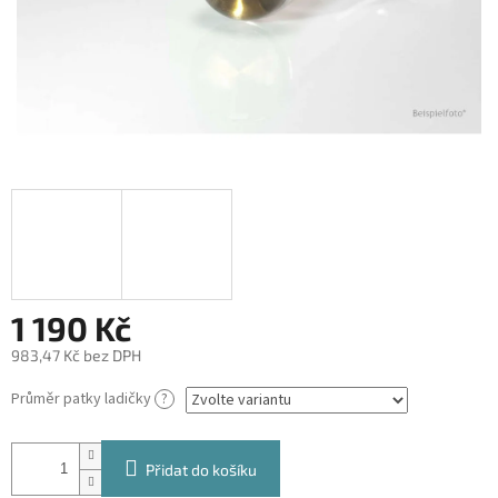
1 190 Kč
983,47 Kč bez DPH
Měrná
Průměr patky ladičky
?
cena:
Přidat do košíku