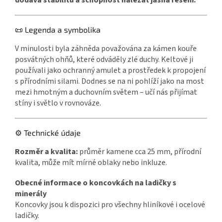
📜 Legenda a symbolika
V minulosti byla záhněda považována za kámen kouře
posvátných ohňů, které odváděly zlé duchy. Keltové ji
používali jako ochranný amulet a prostředek k propojení
s přírodními silami. Dodnes se na ni pohlíží jako na most
mezi hmotným a duchovním světem – učí nás přijímat
stíny i světlo v rovnováze.
⚙️ Technické údaje
Rozměr a kvalita:
průměr kamene cca 25 mm, přírodní
kvalita, může mít mírné oblaky nebo inkluze.
Obecné informace o koncovkách na ladičky s
minerály
Koncovky jsou k dispozici pro všechny hliníkové i ocelové
ladičky.