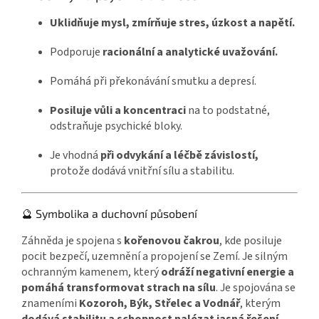
Uklidňuje mysl, zmírňuje stres, úzkost a napětí.
Podporuje
racionální a analytické uvažování.
Pomáhá při překonávání smutku a depresí.
Posiluje vůli a koncentraci
na to podstatné,
odstraňuje psychické bloky.
Je vhodná
při odvykání a léčbě závislostí,
protože dodává vnitřní sílu a stabilitu.
🔮 Symbolika a duchovní působení
Záhněda je spojena s
kořenovou čakrou
, kde posiluje
pocit bezpečí, uzemnění a propojení se Zemí. Je silným
ochranným kamenem, který
odráží negativní energie a
pomáhá transformovat strach na sílu
. Je spojována se
znameními
Kozoroh, Býk, Střelec a Vodnář
, kterým
dodává stabilitu a schopnost nalézat jasná řešení.