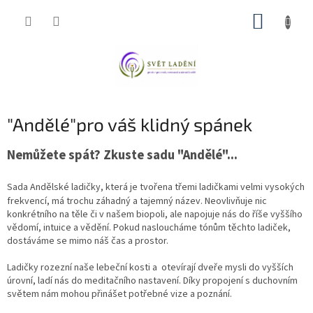
Přejít
NÁKUP
na
obsah
KOŠÍK
"Andělé"pro váš klidný spánek
Nemůžete spát? Zkuste sadu "Andělé"...
Sada Andělské ladičky, která je tvořena třemi ladičkami velmi vysokých
frekvencí, má trochu záhadný a tajemný název. Neovlivňuje nic
konkrétního na těle či v našem biopoli, ale napojuje nás do říše vyššího
vědomí, intuice a vědění. Pokud nasloucháme tónům těchto ladiček,
dostáváme se mimo náš čas a prostor.
Ladičky rozezní naše lebeční kosti a otevírají dveře mysli do vyšších
úrovní, ladí nás do meditačního nastavení. Díky propojení s duchovním
světem nám mohou přinášet potřebné vize a poznání.