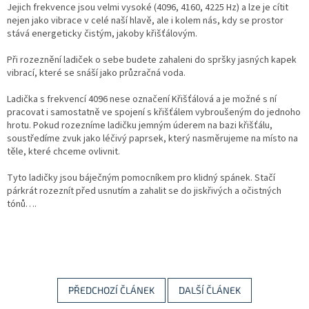
Jejich frekvence jsou velmi vysoké (4096, 4160, 4225 Hz) a lze je cítit
nejen jako vibrace v celé naší hlavě, ale i kolem nás, kdy se prostor
stává energeticky čistým, jakoby křišťálovým.
Při rozeznění ladiček o sebe budete zahaleni do spršky jasných kapek
vibrací, které se snáší jako průzračná voda.
Ladička s frekvencí 4096 nese označení Křišťálová a je možné s ní
pracovat i samostatně ve spojení s křišťálem vybroušeným do jednoho
hrotu. Pokud rozezníme ladičku jemným úderem na bazi křišťálu,
soustředíme zvuk jako léčivý paprsek, který nasměrujeme na místo na
těle, které chceme ovlivnit.
Tyto ladičky jsou báječným pomocníkem pro klidný spánek. Stačí
párkrát rozeznít před usnutím a zahalit se do jiskřivých a očistných
tónů….
PŘEDCHOZÍ ČLÁNEK
DALŠÍ ČLÁNEK