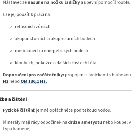
Nástavec se
nasune na nožku ladičky
a upevní pomocí šroubku
Lze jej použít k práci na:
reflexních zónách
akupunkturních a akupresurních bodech
meridiánech a energetických bodech
kloubech, pokožce a dalších částech těla
Doporučení pro začátečníky:
propojení s ladičkami s hlubokou 
Hz
nebo
OM 136,1 Hz.
žba a čištění
Fyzické čištění
: jemně opláchněte pod tekoucí vodou.
Minerály mají rády odpočinek na
drúze ametystu
nebo koupel v
typu kamene).