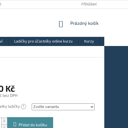
ÚDAJŮ
OBCHODNÍ PODMÍNKY
REKLAMAČNÍ ŘÁD
Přihlášení
NÁKUPNÍ
Prázdný košík
KOŠÍK
ví
Ladičky pro účastníky online kurzu
Kurzy
Výběry ladič
0 Kč
č bez DPH
atky ladičky
?
Přidat do košíku