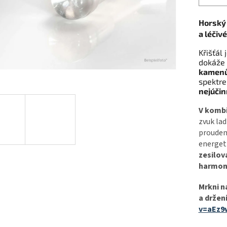
Horský 
a léčivé
Křišťál
dokáže
kamenů
spektre
nejúčin
V kombi
zvuk lad
proudem 
energeti
zesilov
harmon
Mrkni n
a držen
v=aEz9