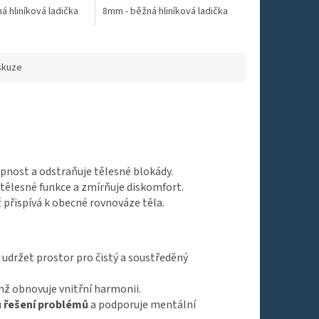
ici je spojován s
á hliníková ladička
8.8mm - pro ladičky Light Design
čínské tradici je spojován s...
8mm - běžná hliníková ladička
8.8mm - pro ladičk
6.4mm - ocelové l
tí...
skuze
nost a odstraňuje tělesné blokády.
tělesné funkce a zmírňuje diskomfort.
ž přispívá k obecné rovnováze těla.
udržet prostor pro čistý a soustředěný
mž obnovuje vnitřní harmonii.
u řešení problémů
a podporuje mentální