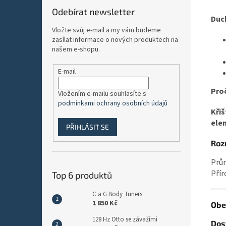
Odebírat newsletter
Duch
Vložte svůj e-mail a my vám budeme
zasílat informace o nových produktech na
našem e-shopu.
E-mail
Proč
Vložením e-mailu souhlasíte s
podmínkami ochrany osobních údajů
Křiš
elem
PŘIHLÁSIT SE
Roz
Prů
Přír
Top 6 produktů
C a G Body Tuners
1 850 Kč
Obe
128 Hz Otto se závažími
Dos