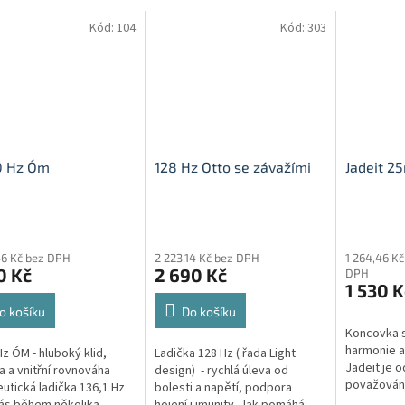
Kód:
104
Kód:
303
0 Hz Óm
128 Hz Otto se závažími
Jadeit 
rné
Průměrné
cení
hodnocení
46 Kč bez DPH
2 223,14 Kč bez DPH
1 264,46 Kč
ktu
produktu
0 Kč
2 690 Kč
DPH
je
1 530 K
5,0
z
o košíku
Do košíku
5
Koncovka s
ček.
hvězdiček.
harmonie a
Hz ÓM - hluboký klid,
Ladička 128 Hz ( řada Light
Jadeit je 
a a vnitřní rovnováha
design) - rychlá úleva od
považován 
utická ladička 136,1 Hz
bolesti a napětí, podpora
dlouhověko