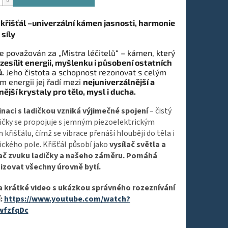
křišťál –univerzální kámen jasnosti, harmonie
 síly
 je považován za „Mistra léčitelů“ – kámen, který
zesílit energii, myšlenku i působení ostatních
.
Jeho čistota a schopnost rezonovat s celým
m energii jej řadí mezi
nejuniverzálnější a
nější krystaly pro tělo, mysl i ducha.
naci s ladičkou vzniká výjimečné spojení
– čistý
ičky se propojuje s jemným piezoelektrickým
křišťálu, čímž se vibrace přenáší hlouběji do těla i
ckého pole. Křišťál působí jako
vysílač světla a
ač zvuku ladičky a našeho záměru. Pomáhá
izovat
všechny úrovně bytí.
a krátké video s ukázkou správného rozeznívání
í:
https://www.youtube.com/watch?
wfzfqDc