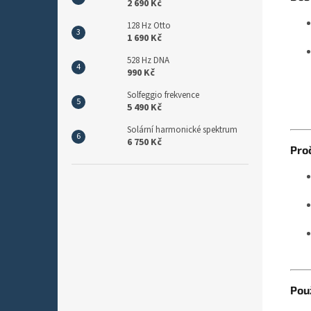
2 690 Kč
128 Hz Otto
1 690 Kč
528 Hz DNA
990 Kč
Solfeggio frekvence
5 490 Kč
Solární harmonické spektrum
6 750 Kč
Pro
Použ