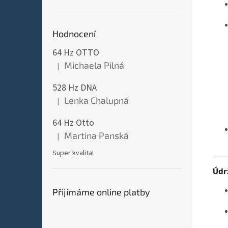
Hodnocení
64 Hz OTTO
Michaela Pilná
|
Hodnocení produktu je 5 z 5 hvězdiček.
528 Hz DNA
Lenka Chalupná
|
Hodnocení produktu je 5 z 5 hvězdiček.
64 Hz Otto
Martina Panská
|
Hodnocení produktu je 5 z 5 hvězdiček.
Super kvalita!
Údr
Přijímáme online platby