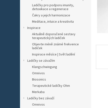
n
Ladičky pro podporu imunity,
e
detoxikace a regenerace
l
Čakry a jejich harmonizace
Meditace, intuice a kreativita
Inspirace
Aktuálně doporučené sestavy
terapeutických ladiček
Objevte méně známé frekvence
ladiček
Inspirace měsíce | Svět ladění
Ladičky se závažím
Klangschwingung
Omnivos
Biosonics
Terapeutické ladičky Ohm
Merkaba
Ladičky bez závaží
Omnivos