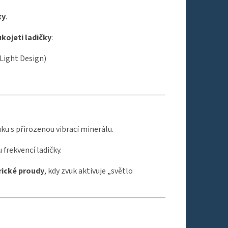
ky
.
kojeti ladičky
:
 Light Design)
uku s přirozenou vibrací minerálu.
frekvencí ladičky.
rické proudy
, kdy zvuk aktivuje „světlo