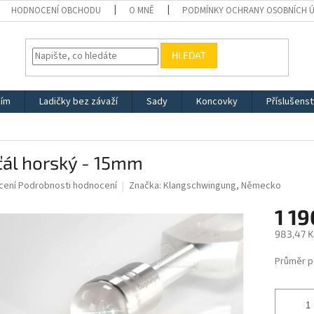
HODNOCENÍ OBCHODU
O MNĚ
PODMÍNKY OCHRANY OSOBNÍCH 
HLEDAT
žím
Ladičky bez závaží
Sady
Koncovky
Příslušenst
ťál horský - 15mm
né
cení
Podrobnosti hodnocení
Značka:
Klangschwingung, Německo
ní
1 19
u
983,47 K
Měrná
Průměr p
cena:
ek.