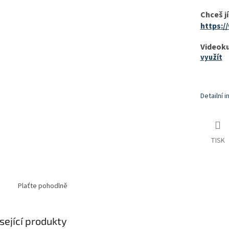
Chceš jí
https:
Videok
využít
Detailní 
TISK
Plaťte pohodlně
sející produkty