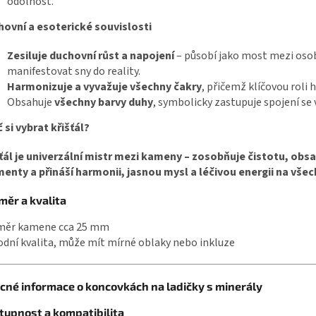
odolnost.
ovní a esoterické souvislosti
Zesiluje duchovní růst a napojení
– působí jako most mezi os
manifestovat sny do reality.
Harmonizuje a vyvažuje všechny čakry
, přičemž klíčovou roli h
Obsahuje
všechny barvy duhy
, symbolicky zastupuje spojení se
 si vybrat křišťál?
ťál je univerzální mistr mezi kameny – zosobňuje čistotu, obs
enty a přináší harmonii, jasnou mysl a léčivou energii na všec
měr a kvalita
měr kamene cca 25 mm
odní kvalita, může mít mírné oblaky nebo inkluze
cné informace o koncovkách na ladičky s minerály
tupnost a kompatibilita