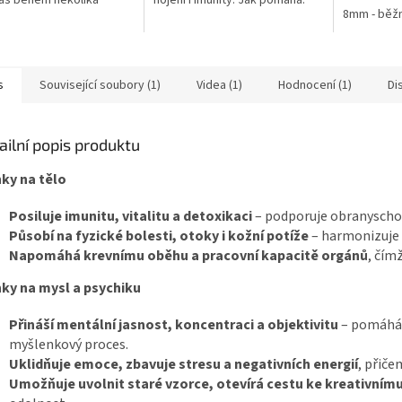
ás během několika
hojení i imunity. Jak pomáhá:
čínské trad
8mm - běžn
 přivádí do stavu
úleva od napětí a bolesti
nesmrtelnos
é relaxace, zklidnění a
podpora při zánětech...
ní...
s
Související soubory (1)
Videa (1)
Hodnocení (1)
Di
ailní popis produktu
ky na tělo
Posiluje imunitu, vitalitu a detoxikaci
– podporuje obranyschop
Působí na fyzické bolesti, otoky i kožní potíže
– harmonizuje 
Napomáhá krevnímu oběhu a pracovní kapacitě orgánů
, čím
ky na mysl a psychiku
Přináší mentální jasnost, koncentraci a objektivitu
– pomáhá 
myšlenkový proces.
Uklidňuje emoce, zbavuje stresu a negativních energií
, přiče
Umožňuje uvolnit staré vzorce, otevírá cestu ke kreativním