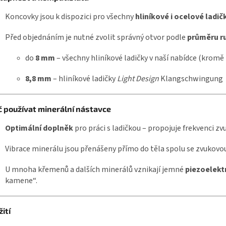
Koncovky jsou k dispozici pro všechny
hliníkové i ocelové ladič
Před objednáním je nutné zvolit správný otvor podle
průměru ru
do
8 mm
– všechny hliníkové ladičky v naší nabídce (kromě
8,8 mm
– hliníkové ladičky
Light Design
Klangschwingung
č používat minerální nástavce
Optimální doplněk
pro práci s ladičkou – propojuje frekvenci zv
Vibrace minerálu jsou přenášeny přímo do těla spolu se zvukovou 
U mnoha křemenů a dalších minerálů vznikají jemné
piezoelekt
kamene“.
ití