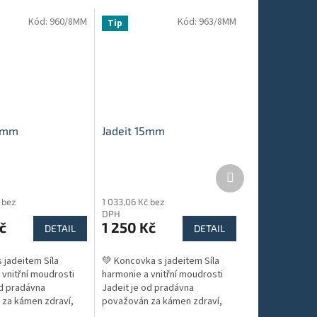
Kód:
960/8MM
Kód:
963/8MM
Tip
25mm
Jadeit 15mm
Další
produkt
 bez
1 033,06 Kč bez
DPH
č
1 250 Kč
DETAIL
DETAIL
 jadeitem Síla
💚 Koncovka s jadeitem Síla
 vnitřní moudrosti
harmonie a vnitřní moudrosti
od pradávna
Jadeit je od pradávna
za kámen zdraví,
považován za kámen zdraví,
sti a rovnováhy. V
dlouhověkosti a rovnováhy. V