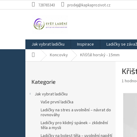
Přejít
728765343
prodej@kapkaprozivot.cz
na
obsah
Jak vybrat ladičku
Inspirace
Ladičky se záva
Domů
Koncovky
Křišťál horský - 15mm
P
Křiš
o
Přeskočit
s
Průměr
1 hodno
Kategorie
kategorie
t
hodnoce
r
produkt
Jak vybrat ladičku
a
je
Vaše první ladička
5,0
n
z
Ladičky na stres a uvolnění – návrat do
n
rovnováhy
5
í
hvězdič
Ladičky pro klidný spánek – zklidnění
p
těla a mysli
a
Ladičky na bolest těla – uvolnění napětí