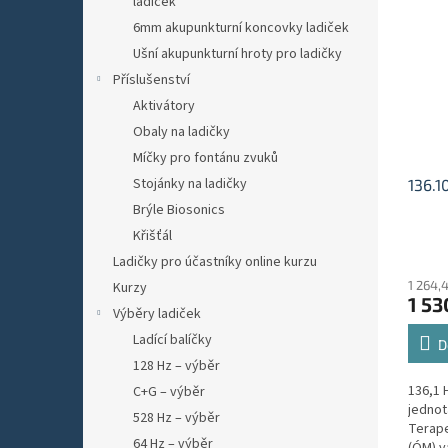
ladiček
6mm akupunkturní koncovky ladiček
Ušní akupunkturní hroty pro ladičky
Příslušenství
Aktivátory
Obaly na ladičky
Míčky pro fontánu zvuků
Stojánky na ladičky
136.1
Brýle Biosonics
Křišťál
Průmě
Ladičky pro účastníky online kurzu
hodno
1 264,
Kurzy
produ
1 53
je
Výběry ladiček
5,0
Ladící balíčky
z
D
5
128 Hz – výběr
hvězdi
136,1 
C+G – výběr
jednot
528 Hz – výběr
Terape
64 Hz – výběr