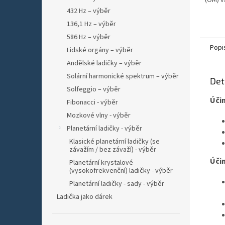
(ÓM) v
sekund
432 Hz – výběr
hlubok
136,1 Hz – výběr
propoje
586 Hz – výběr
Popi
Lidské orgány – výběr
Andělské ladičky – výběr
Solární harmonické spektrum – výběr
Det
Solfeggio – výběr
Účin
Fibonacci - výběr
Mozkové vlny - výběr
Planetární ladičky - výběr
Klasické planetární ladičky (se
závažím / bez závaží) - výběr
Účin
Planetární krystalové
(vysokofrekvenční) ladičky - výběr
Planetární ladičky - sady - výběr
Ladička jako dárek