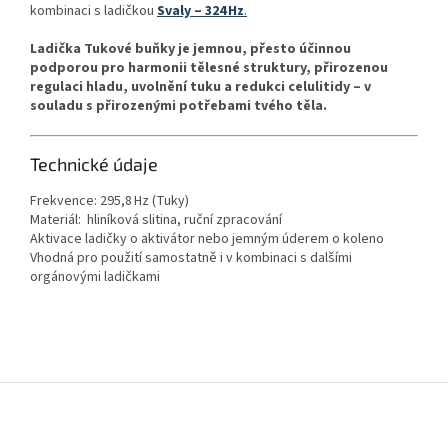
kombinaci s ladičkou
Svaly – 324 Hz
.
Ladička Tukové buňky je jemnou, přesto účinnou
podporou pro harmonii tělesné struktury, přirozenou
regulaci hladu, uvolnění tuku a redukci celulitidy – v
souladu s přirozenými potřebami tvého těla.
Technické údaje
Frekvence: 295,8 Hz (Tuky)
Materiál: hliníková slitina, ruční zpracování
Aktivace ladičky o aktivátor nebo jemným úderem o koleno
Vhodná pro použití samostatně i v kombinaci s dalšími
orgánovými ladičkami
Z
á
p