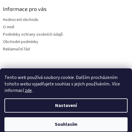
a
Informace pro vás
t
í
Hodnocení obchodu
O mně
Podmínky ochrany osobních údajů
Obchodní podmínky
Reklamační řád
Tento web používá soubory cookie. Dalším procházením
tohoto webu vyjadřujete souhlas s jejich používáním.. Více
informací
zde
.
Vytvořil Shoptet
Nastavení
Copyright 2026
Kapka pro život-Terapeutické ladičky
. Všechna
Souhlasím
práva vyhrazena.