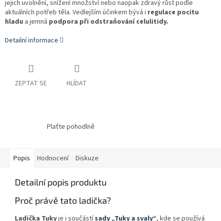
jejich uvolnění, snížení množství nebo naopak zdravý růst podle
aktuálních potřeb těla. Vedlejším účinkem bývá i
regulace pocitu
hladu
a jemná
podpora při odstraňování celulitidy.
Detailní informace
ZEPTAT SE
HLÍDAT
Plaťte pohodlně
Popis
Hodnocení
Diskuze
Detailní popis produktu
Proč právě tato ladička?
Ladička Tuky
je i součástí
sady „Tuky a svaly“
, kde se používá