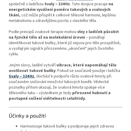
společně s ladičkou
Svaly – 324 Hz
. Tato dvojice pracuje
na
energetickém vyvážení poměru tukových a svalových
tkání,
což může přispět k celkové tělesné harmonii, lepšímu
metabolismu a zdravějšímu pocitu z vlastního těla.
Podle principů zvukové terapie mohou
vlny z ladiček působit
na fyzické tělo až na molekulární úrovni
– pomáhají
identifikovat tukové buňky, které již nejsou pro tělo prospěšné,
a vysílají jim signál k přirozenému „ukončení“ jejich životního
cyklu.
Jinými slovy, ladění vytváří
vibrace, které napomáhají tělu
uvolňovat tukové buňky
. Pokud se současně použije i ladička
Svaly – 324 Hz
, dochází k podpoře růstu svalové hmoty při
současném snižování množství tukových buněk. Vědecké
poznatky přitom ukazují, že svalová hmota spaluje více
tělesného tuku – výsledkem je tedy
přirozené hubnutí a
postupné snížení viditelnosti celulitidy.
Účinky a použití
Harmonizuje tukové buňky a podporuje jejich zdravou