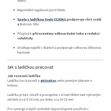
funkci
Napomáhá regulovat pocit hladu
Spolu s ladičkou Svaly (324 Hz)
podporuje růst svalů
a t
onizaci těla
Přispívá k
přirozenému odbourávání tuku a redukci
celulitidy
Uvolňuje napětí v tkáních a podporuje celkovou tělesnou
harmonii
Jak s ladičkou pracovat
Jak rozeznít ladičku
Ladičku lze rozeznít o
aktivátor
nebo jemným úderem o
koleno.
Ladička je bez závaží a pracujeme s ní nad tělem nad vybraným
místem (cca 5-10 cm), po dobu cca 10-15 min.
Pro synergii a lepší výsledek doporučujeme používat v