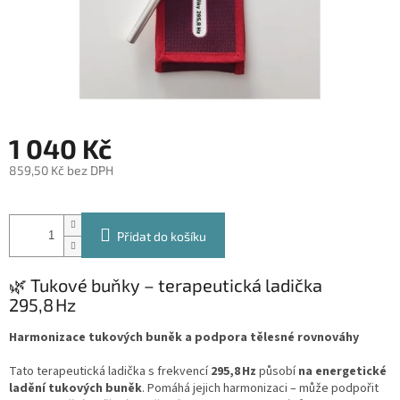
1 040 Kč
859,50 Kč bez DPH
Měrná
cena:
Přidat do košíku
🌿 Tukové buňky – terapeutická ladička
295,8 Hz
Harmonizace tukových buněk a podpora tělesné rovnováhy
Tato terapeutická ladička s frekvencí
295,8 Hz
působí
na energetické
ladění tukových buněk
. Pomáhá jejich harmonizaci – může podpořit