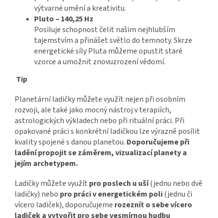
výtvarné umění a kreativitu.
Pluto – 140,25 Hz
Posiluje schopnost čelit našim nejhlubším
tajemstvím a přinášet světlo do temnoty. Skrze
energetické síly Pluta můžeme opustit staré
vzorce a umožnit znovuzrození vědomí.
Tip
Planetární ladičky můžete využít nejen při osobním
rozvoji, ale také jako mocný nástroj v terapiích,
astrologických výkladech nebo při rituální práci. Při
opakované práci s konkrétní ladičkou lze výrazně posílit
kvality spojené s danou planetou.
Doporučujeme při
ladění propojit se záměrem, vizualizací planety a
jejím archetypem.
Ladičky můžete využít
pro poslech u uší
(jednu nebo dvě
ladičky) nebo
pro práci v energetickém poli
(jednu či
vícero ladiček), doporučujeme
rozeznít o sebe vícero
ladiček a vytvořit pro sebe vesmírnou hudbu