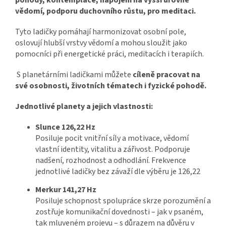
vědomí, podporu duchovního růstu, pro meditaci.
Tyto ladičky pomáhají harmonizovat osobní pole,
oslovují hlubší vrstvy vědomí a mohou sloužit jako
pomocníci při energetické práci, meditacích i terapiích.
S planetárními ladičkami můžete
cíleně pracovat na
své osobnosti, životních tématech i fyzické pohodě.
Jednotlivé planety a jejich vlastnosti:
Slunce 126,22 Hz
Posiluje pocit vnitřní síly a motivace, vědomí
vlastní identity, vitalitu a zářivost. Podporuje
nadšení, rozhodnost a odhodlání. Frekvence
jednotlivé ladičky bez závaží dle výběru je 126,22
Merkur 141,27 Hz
Posiluje schopnost spolupráce skrze porozumění a
zostřuje komunikační dovednosti – jak v psaném,
tak mluveném projevu – s důrazem na důvěru v