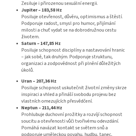
Zesiluje i přirozenou sexuální energii.
Jupiter – 183,58 Hz
Posiluje otevřenost, důvěru, optimismus a štěstí.
Podporuje radost, smysl pro humor, přijímání
milosti a chuť vydat se na dobrodružnou cestu
životem.
Saturn – 147,85 Hz
Posiluje schopnost disciplíny a nastavování hranic
– jak sobě, tak druhým. Podporuje strukturu,
organizaci a zodpovědnost při plnění důležitých
úkolů.
Uran – 207,36 Hz
Posiluje schopnost uskutečnit životní změny skrze
inspiraci a vhled a přináší svobodu projevu bez
vlastních omezujících přesvědčení.
Neptun – 211,44 Hz
Prohlubuje duchovní prožitky a rozvíjí schopnost
soucitu a otevřenosti vůči tvořivému odevzdání.
Pomáhá navázat kontakt se světem snů a
podporuje uměleckou povahu, hudbu, tanec,