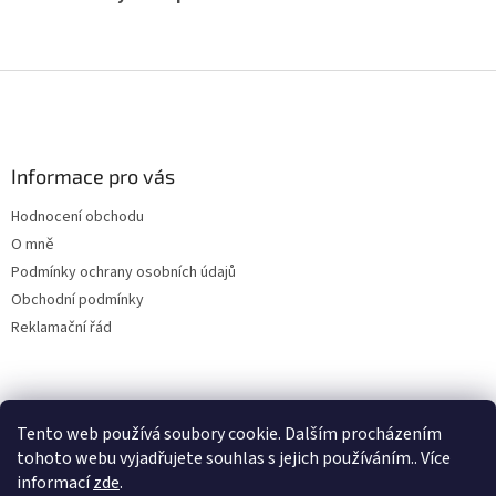
Z
á
p
a
Informace pro vás
t
í
Hodnocení obchodu
O mně
Podmínky ochrany osobních údajů
Obchodní podmínky
Reklamační řád
Tento web používá soubory cookie. Dalším procházením
tohoto webu vyjadřujete souhlas s jejich používáním.. Více
informací
zde
.