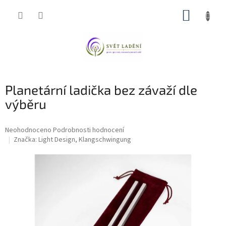
Přejít
NÁKUP
na
obsah
KOŠÍK
Planetární ladička bez závaží dle
výběru
Průměrné
Neohodnoceno
Podrobnosti hodnocení
hodnocení
Značka:
Light Design, Klangschwingung
produktu
je
0,0
z
5
hvězdiček.