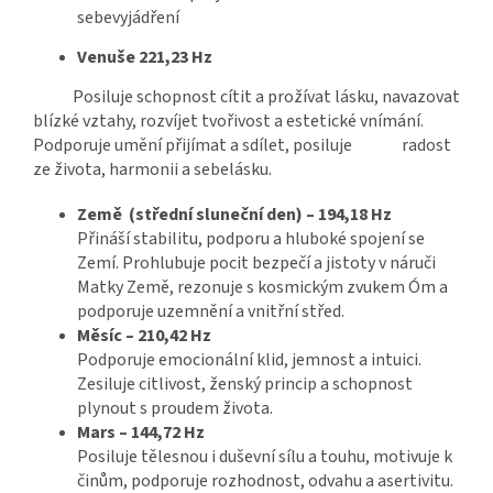
sebevyjádření
Venuše 221,23 Hz
Posiluje schopnost cítit a prožívat lásku, navazovat
blízké vztahy, rozvíjet tvořivost a estetické vnímání.
Podporuje umění přijímat a sdílet, posiluje radost
ze života, harmonii a sebelásku.
Země (střední sluneční den) – 194,18 Hz
Přináší stabilitu, podporu a hluboké spojení se
Zemí. Prohlubuje pocit bezpečí a jistoty v náruči
Matky Země, rezonuje s kosmickým zvukem Óm a
podporuje uzemnění a vnitřní střed.
Měsíc – 210,42 Hz
Podporuje emocionální klid, jemnost a intuici.
Zesiluje citlivost, ženský princip a schopnost
plynout s proudem života.
Mars – 144,72 Hz
Posiluje tělesnou i duševní sílu a touhu, motivuje k
činům, podporuje rozhodnost, odvahu a asertivitu.