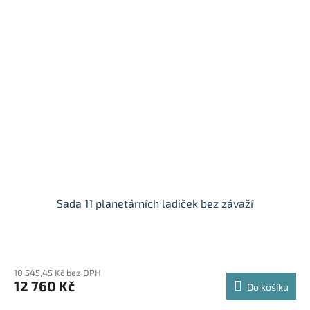
Sada 11 planetárních ladiček bez závaží
10 545,45 Kč bez DPH
12 760 Kč
Do košíku