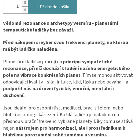
Přidat do košíku
Vědomá rezonance s archetypy vesmíru - planetární
terapeutické ladičky bez závaží.
Před nákupem si vyber svou frekvenci planety, na kterou
má být ladička naladěna.
Planetární ladičky pracují na
principu sympatetické
rezonance, při níž dochází k ladění našeho energetického
pole na vibrace konkrétních planet
. Tím se mohou aktivovat
odpovídající kvality – síla, intuice, klid, láska nebo odvaha – a
podpořit nás na úrovni fyzické, emoční, mentální i
duchovní.
Jsou ideální pro osobní růst, meditaci, práci s tělem, nebo
hlubší astrologická sezení. Každá ladička je naladěna na
přesnou vibrační frekvenci vybrané planety. Díky tomu se stává
nejen
nástrojem pro harmonizaci, ale i prostředníkem k
hlubšímu porozumění sobě samému a vesmíru.