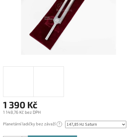
1 390 Kč
1 148,76 Kč bez DPH
Měrná
Planetární ladičky bez závaží
?
cena: