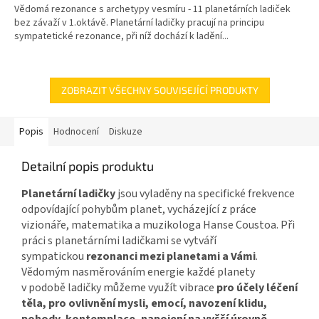
Vědomá rezonance s archetypy vesmíru - 11 planetárních ladiček
bez závaží v 1.oktávě. Planetární ladičky pracují na principu
sympatetické rezonance, při níž dochází k ladění...
ZOBRAZIT VŠECHNY SOUVISEJÍCÍ PRODUKTY
Popis
Hodnocení
Diskuze
Detailní popis produktu
Planetární ladičky
jsou vyladěny na specifické frekvence
odpovídající pohybům planet, vycházející z práce
vizionáře, matematika a muzikologa Hanse Coustoa. Při
práci s planetárními ladičkami se vytváří
sympatickou
rezonanci mezi planetami a Vámi
.
Vědomým nasměrováním energie každé planety
v podobě ladičky můžeme využít vibrace
pro účely léčení
těla, pro ovlivnění mysli, emocí, navození klidu,
pohody, kontemplace, napojení na vyšší úrovně