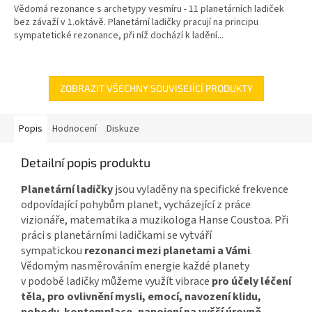
Vědomá rezonance s archetypy vesmíru - 11 planetárních ladiček
bez závaží v 1.oktávě. Planetární ladičky pracují na principu
sympatetické rezonance, při níž dochází k ladění...
ZOBRAZIT VŠECHNY SOUVISEJÍCÍ PRODUKTY
Popis
Hodnocení
Diskuze
Detailní popis produktu
Planetární ladičky
jsou vyladěny na specifické frekvence
odpovídající pohybům planet, vycházející z práce
vizionáře, matematika a muzikologa Hanse Coustoa. Při
práci s planetárními ladičkami se vytváří
sympatickou
rezonanci mezi planetami a Vámi
.
Vědomým nasměrováním energie každé planety
v podobě ladičky můžeme využít vibrace
pro účely léčení
těla, pro ovlivnění mysli, emocí, navození klidu,
pohody, kontemplace, napojení na vyšší úrovně