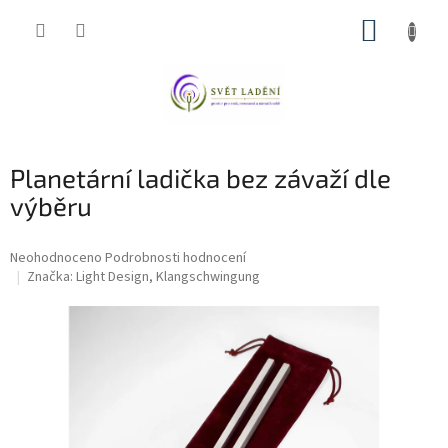
Přejít
NÁKUP
na
obsah
KOŠÍK
Planetární ladička bez závaží dle
výběru
Průměrné
Neohodnoceno
Podrobnosti hodnocení
hodnocení
Značka:
Light Design, Klangschwingung
produktu
je
0,0
z
5
hvězdiček.