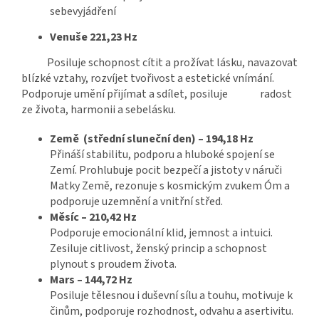
sebevyjádření
Venuše 221,23 Hz
Posiluje schopnost cítit a prožívat lásku, navazovat
blízké vztahy, rozvíjet tvořivost a estetické vnímání.
Podporuje umění přijímat a sdílet, posiluje radost
ze života, harmonii a sebelásku.
Země (střední sluneční den) – 194,18 Hz
Přináší stabilitu, podporu a hluboké spojení se
Zemí. Prohlubuje pocit bezpečí a jistoty v náruči
Matky Země, rezonuje s kosmickým zvukem Óm a
podporuje uzemnění a vnitřní střed.
Měsíc – 210,42 Hz
Podporuje emocionální klid, jemnost a intuici.
Zesiluje citlivost, ženský princip a schopnost
plynout s proudem života.
Mars – 144,72 Hz
Posiluje tělesnou i duševní sílu a touhu, motivuje k
činům, podporuje rozhodnost, odvahu a asertivitu.