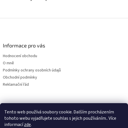
Z
á
p
a
Informace pro vás
t
í
Hodnocení obchodu
O mně
Podmínky ochrany osobních údajů
Obchodní podmínky
Reklamační řád
Tento web používá soubory cookie. Dalším procházením
tohoto webu vyjadřujete souhlas s jejich používáním.. Více
informací
zde
.