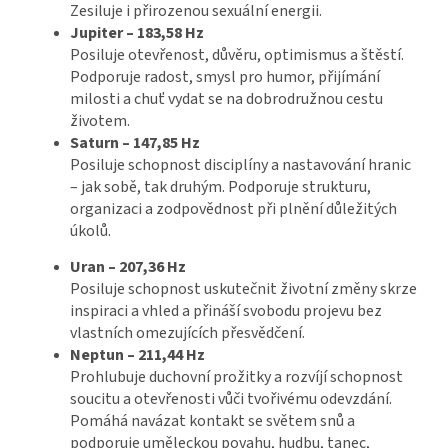
Zesiluje i přirozenou sexuální energii.
Jupiter – 183,58 Hz
Posiluje otevřenost, důvěru, optimismus a štěstí.
Podporuje radost, smysl pro humor, přijímání
milosti a chuť vydat se na dobrodružnou cestu
životem.
Saturn – 147,85 Hz
Posiluje schopnost disciplíny a nastavování hranic
– jak sobě, tak druhým. Podporuje strukturu,
organizaci a zodpovědnost při plnění důležitých
úkolů.
Uran – 207,36 Hz
Posiluje schopnost uskutečnit životní změny skrze
inspiraci a vhled a přináší svobodu projevu bez
vlastních omezujících přesvědčení.
Neptun – 211,44 Hz
Prohlubuje duchovní prožitky a rozvíjí schopnost
soucitu a otevřenosti vůči tvořivému odevzdání.
Pomáhá navázat kontakt se světem snů a
podporuje uměleckou povahu, hudbu, tanec,