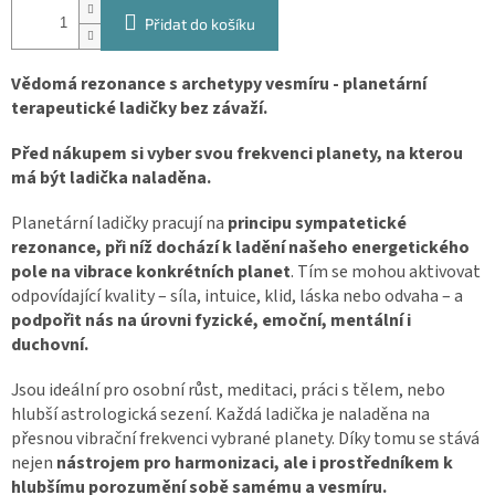
Přidat do košíku
Vědomá rezonance s archetypy vesmíru - planetární
terapeutické ladičky bez závaží.
Před nákupem si vyber svou frekvenci planety, na kterou
má být ladička naladěna.
Planetární ladičky pracují na
principu sympatetické
rezonance, při níž dochází k ladění našeho energetického
pole na vibrace konkrétních planet
. Tím se mohou aktivovat
odpovídající kvality – síla, intuice, klid, láska nebo odvaha – a
podpořit nás na úrovni fyzické, emoční, mentální i
duchovní.
Jsou ideální pro osobní růst, meditaci, práci s tělem, nebo
hlubší astrologická sezení. Každá ladička je naladěna na
přesnou vibrační frekvenci vybrané planety. Díky tomu se stává
nejen
nástrojem pro harmonizaci, ale i prostředníkem k
hlubšímu porozumění sobě samému a vesmíru.