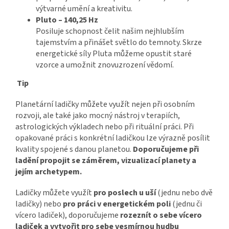
výtvarné umění a kreativitu.
Pluto – 140,25 Hz
Posiluje schopnost čelit našim nejhlubším
tajemstvím a přinášet světlo do temnoty. Skrze
energetické síly Pluta můžeme opustit staré
vzorce a umožnit znovuzrození vědomí.
Tip
Planetární ladičky můžete využít nejen při osobním
rozvoji, ale také jako mocný nástroj v terapiích,
astrologických výkladech nebo při rituální práci. Při
opakované práci s konkrétní ladičkou lze výrazně posílit
kvality spojené s danou planetou.
Doporučujeme při
ladění propojit se záměrem, vizualizací planety a
jejím archetypem.
Ladičky můžete využít
pro poslech u uší
(jednu nebo dvě
ladičky) nebo
pro práci v energetickém poli
(jednu či
vícero ladiček), doporučujeme
rozeznít o sebe vícero
ladiček a vytvořit pro sebe vesmírnou hudbu