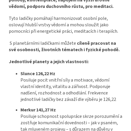
vědomí, podporu duchovního růstu, pro meditaci.
Tyto ladičky pomáhají harmonizovat osobní pole,
oslovují hlubší vrstvy vědomí a mohou sloužit jako
pomocníci při energetické práci, meditacích i terapiích.
S planetárními ladičkami můžete
cíleně pracovat na
své osobnosti, životních tématech i fyzické pohodě.
Jednotlivé planety a jejich vlastnosti:
Slunce 126,22 Hz
Posiluje pocit vnitřní síly a motivace, vědomí
vlastní identity, vitalitu a zářivost. Podporuje
nadšení, rozhodnost a odhodlání. Frekvence
jednotlivé ladičky bez závaží dle výběru je 126,22
Merkur 141,27 Hz
Posiluje schopnost spolupráce skrze porozumění a
zostřuje komunikační dovednosti – jak v psaném,
tak mluveném projevu – s důrazem na důvěru v