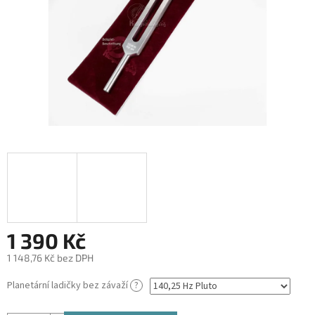
1 390 Kč
1 148,76 Kč bez DPH
Měrná
Planetární ladičky bez závaží
?
cena: