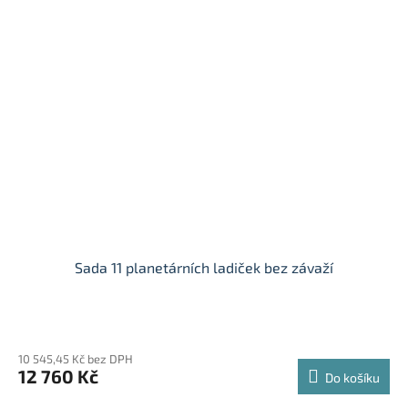
Sada 11 planetárních ladiček bez závaží
10 545,45 Kč bez DPH
12 760 Kč
Do košíku